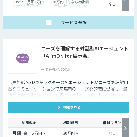
Basic：月額3万円
30万円（今なら初期費
なし
Groth：月額10万円
用無料キャンペーン
Enterprise：月額20万
中）
円
Trial：各プランの半
サービス
選択
額 ３０日間限定
ニーズを理解する対話型AIエージェント
「AI’mON for 展示会」
有限会社kivotoys
音声対話×3DキャラクターのAIエージェントがニーズを理解自
然なコミュニケーションで来場者のニーズを的確に理解し、最
適な提案で質の高いリード獲得を目指します。多言語対応のス
タッフとして、人件費削減も実現。対話記録の取得・分析で展
詳細を見る
示会後の追客も確実な成果へ。
利用料金
初期費用
無料プラン
月額料金：５万円〜
30万円〜
なし