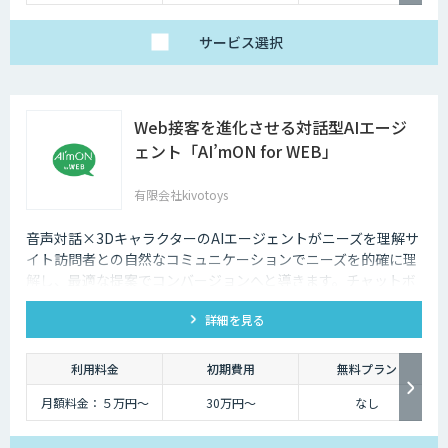
サービス
選択
Web接客を進化させる対話型AIエージ
ェント「AI’mON for WEB」
有限会社kivotoys
音声対話×3DキャラクターのAIエージェントがニーズを理解サ
イト訪問者との自然なコミュニケーションでニーズを的確に理
解し、最適な提案でコンバージョンへと導きます。チャットボ
ットを超えた最強のデジタル営業、デジタル広報担当です。
詳細を見る
利用料金
初期費用
無料プラン
月額料金：５万円〜
30万円〜
なし