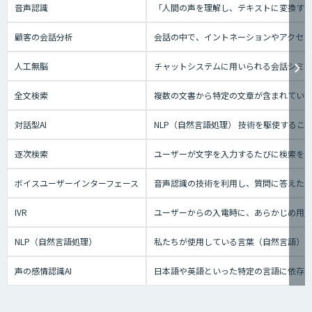
音声認識
「人間の声を理解し、テキストに変換する技
顧客の会話分析
会話の中で、イントネーションやアクセン
人工無脳
チャットシステムに用いられる会話シミ
全文検索
複数の文書から特定の文章が含まれてい
対話型AI
NLP（自然言語処理） 技術を駆使する
逐次検索
ユーザーが文字を入力するたびに検索を実
ボイスユーザーインターフェース
音声認識の技術を利用し、質問に答えたり、テ
IVR
ユーザーからの入電時に、あらかじめ用
NLP（自然言語処理）
私たちが使用している言葉（自然言語）
声の感情認識AI
日本語や英語といった特定の言語に依存せ