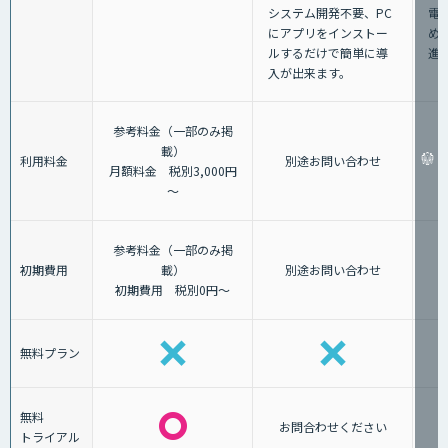
電
システム開発不要、PC
め
にアプリをインストー
進
ルするだけで簡単に導
入が出来ます。
参考料金（一部のみ掲
載）
利用料金
別途お問い合わせ
月額料金 税別3,000円
～
参考料金（一部のみ掲
初期費用
載）
別途お問い合わせ
初期費用 税別0円～
無料プラン
無料
お問合わせください
トライアル