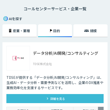
になり、電話対応の品質も向上しました。
コールセンターサービス・企業一覧
メールでのやり取りに比べ、チャットでのやり取りは即時性があることも
大きな理由の一つです。顧客の時間の都合に合わせて問い合わせができる
AIを探す
ようになることで、カスタマーサポートが向上します。その結果顧客が知
りたいときにすぐ問題を解決できるので、顧客満足度も向上します。ま
産業・業種
目的
規模
た、AIによる自然なコミュニケーションを図ることで、顧客との関係性を
維持することも期待できます。
AI・人工知能では対応できないような複雑な質問や、利用者の意図する回
答ができなかった場合は、オペレーターによる有人チャットで継続対応を
データ分析/AI開発/コンサルティング
可能にする機能も重要です。専門スキルを持ったオペレーターがチャット
による対応を行うとともに、その中で得られたナレッジを蓄積していくこ
とで、運用開始後の回答精度の維持と向上につながります。AIと専門家と
TDSE株式会社
の連携が、自動回答率を高めるサイクルを回します。また、蓄積されたナ
レッジは、問い合わせをリアルタイムでテキスト化し、問い合わせ内容に
対する回答候補をオペレーターに提示するサービスにも活用することが可
TDSEが提供する「データ分析/AI開発/コンサルティング」は、
能です。回答内容の候補や関連する資料を瞬時に画面に表示できるように
生成AI・データ分析・需要予測などを活用し、企業のDX推進や
なった結果、回答にかかる時間の短縮でき、顧客からの電話のつながりや
業務効率化を支援するサービスです。
すさが改善されるのです。
詳細を見る