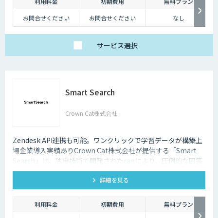
利用料金
初期費用
無料プラン
お問合せください
お問合せください
なし
サービス
選択
Smart Search
Crown Cat株式会社
Zendesk API連携も可能。ワンクリックで学習データが構築上
場企業導入実績ありCrown Cat株式会社が提供する「Smart
Search」は、独自技術で開発されたragにより、圧倒的な回答
精度を誇るAIチャットボットです。また回答精度が悪い時は管
詳細を見る
理画面から簡単にご自身でチューニングができる、簡単でかつ
高精度な特徴があります。
利用料金
初期費用
無料プラン