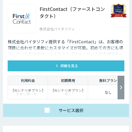
FirstContact（ファーストコン
タクト）
株式会社バイタリフィ
株式会社バイタリフィ提供する「FirstContact」は、お客様の
課題に合わせて柔軟にカスタマイズが可能。初めての方にも導
入していただきやすいハイコストパフォーマンスな生成AIチャ
ットボットです。
詳細を見る
利用料金
初期費用
無料プラン
【AIシナリオプラン】
【AIシナリオプラン】
なし
スタンダード：
なし
￥2,980～/月、プレミ
【生成AIプラン】：
アム：￥15,000～/
￥100,000
月、プロ：￥29,000
～/月（10万PVを超え
サービス
選択
る分は別途請求）
【生成AIプラン】
￥80,000～/月（質問
回数～5000回、超過分
は別途請求）