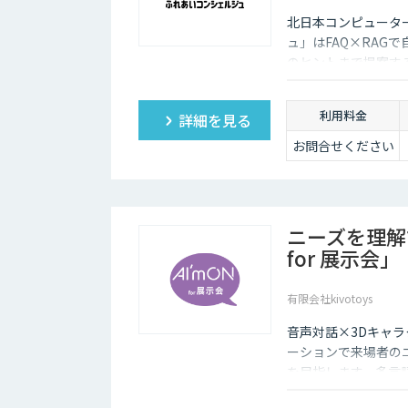
北日本コンピュータ
ュ」はFAQ×RAG
のヒントまで提案す
利用料金
詳細を見る
お問合せください
ニーズを理解
for 展示会」
有限会社kivotoys
音声対話×3Dキャラ
ーションで来場者の
を目指します。多言
取得・分析で展示会