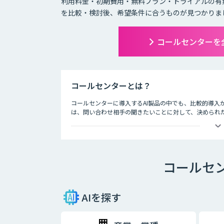
利用料金・初期費用・無料プラン・トライアルの有
を比較・検討後、希望条件に合うものが見つかりま
コールセンターを
コールセンターとは？
コールセンターに導入するAI製品の中でも、比較的導入
は、問い合わせ相手の聞きたいことに対して、決められ
います。AIが問い合わせの4割を回答することで顧客自
ットできるようになった事例もあります。人手が必要な
メールでのやり取りに比べ、チャットでのやり取りは即
わせて問い合わせができるようになることで、カスタマ
コールセ
題を解決できるので、顧客満足度も向上します。また、A
性を維持することも期待できます。
AI・人工知能では対応できないような複雑な質問や、利
AIを探す
有人チャットで継続対応を可能にする機能も重要です。
ともに、その中で得られたナレッジを蓄積していくことで
門家との連携が、自動回答率を高めるサイクルを回しま