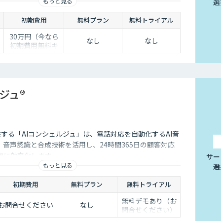
もっと見る
選
ら簡単にご自身でチューニングができる、簡単でかつ高精
。
初期費用
無料プラン
無料トライアル
30万円（今なら
なし
なし
初期費用無料キ
0
ャンペーン中）
半
ジュ®
供する「AIコンシェルジュ」は、電話対応を自動化するAI音
音声認識と合成技術を活用し、24時間365日の顧客対応
幅に効率化します。
サー
もっと見る
選
初期費用
無料プラン
無料トライアル
無料デモあり（お
お問合せください
なし
問合せください）