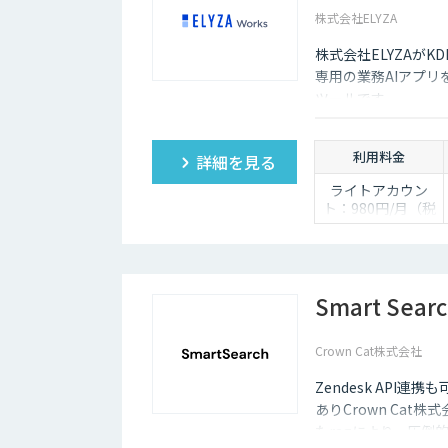
株式会社ELYZA
株式会社ELYZAがKDD
専用の業務AIアプ
ツールです。
利用料金
詳細を見る
ライトアカウン
ト：980円/月（税
抜き）
ベーシックアカウ
ント：2,980円/月
（税抜き）
プレミアムアカウ
Smart Sear
ント：4,980円/月
（税抜き）
Crown Cat株式会社
※最低アカウント
数 20アカウント
Zendesk AP
ありCrown Cat株
たragにより、圧倒