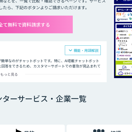
無などを、一覧で比較・確認できるページです。サービス
したら、下記のボタンよりご請求いただけます。
全て無料で資料請求する
機能・用語解説
が簡単なのがチャットボットです。特に、AI塔載チャットボット
た回答をできるため、カスタマーサポートでの普及が見込まれて
身で自己解決できることが増え、スタッフが自ら行う部分を4割カ
もっと見る
回答に注力できるようになり、電話対応の品質も向上しました。
時性があることも大きな理由の一つです。顧客の時間の都合に合
ーサポートが向上します。その結果顧客が知りたいときにすぐ問
ンターサービス・企業一覧
Iによる自然なコミュニケーションを図ることで、顧客との関係
用者の意図する回答ができなかった場合は、オペレーターによる
専門スキルを持ったオペレーターがチャットによる対応を行うと
、運用開始後の回答精度の維持と向上につながります。AIと専
す。また、蓄積されたナレッジは、問い合わせをリアルタイムで