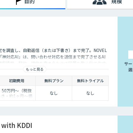
目的
規模
レーターに提示するサービスにも活用することが可能です。回答
うになった結果、回答にかかる時間の短縮でき、顧客からの電話
定を調査し、自動返信（または下書き）まで完了。NOVEL
神対応AI」は、問い合わせ対応を送信まで完了させるAI
顧客情報・契約・規定を突き合わせて回答を数十秒で作成
サー
もっと見る
選
き止めかを選べます。
初期費用
無料プラン
無料トライアル
50万円〜（税抜
なし
なし
き・約1ヶ月〜構
築）
 with KDDI