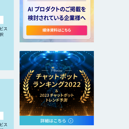
ビス
択
ビス