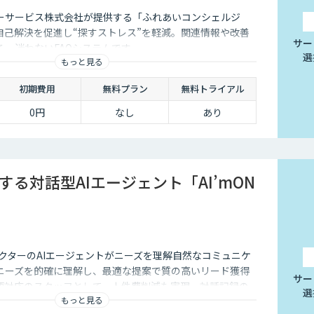
ーサービス株式会社が提供する「ふれあいコンシェルジ
で自己解決を促進し“探すストレス”を軽減。関連情報や改善
サー
る、迷わないFAQシステムです。
選
もっと見る
初期費用
無料プラン
無料トライアル
0円
なし
あり
する対話型AIエージェント「AI’mON
クターのAIエージェントがニーズを理解自然なコミュニケ
ニーズを的確に理解し、最適な提案で質の高いリード獲得
サー
語対応のスタッフとして、人件費削減も実現。対話記録の
選
もっと見る
後の追客も確実な成果へ。