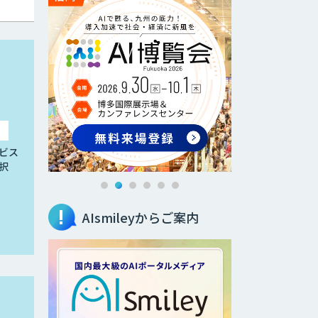
ビス
択
AIsmileyからご案内