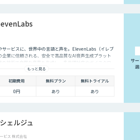
evenLabs
サービスに、世界中の言語と声を。ElevenLabs（イレブ
の企業に信頼される、安全で高品質なAI音声生成プラット
サー
端の技術で自然な音声を生成し、多言語対応やボイスクロ
選
もっと見る
用を防ぐ倫理的ガードレールの中で提供します。
初期費用
無料プラン
無料トライアル
0円
あり
あり
シェルジュ
ービス 株式会社