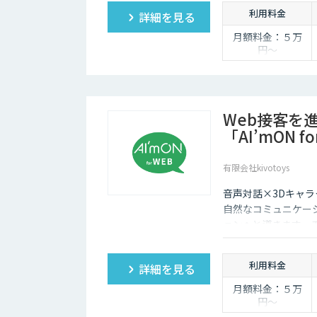
利用料金
詳細を見る
月額料金：５万
円〜
Web接客を
「AI’mON f
有限会社kivotoys
音声対話×3Dキャラ
自然なコミュニケー
ョンへと導きます。
報担当です。
利用料金
詳細を見る
月額料金：５万
円〜