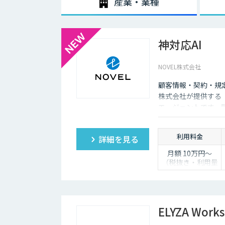
産業・業種
テキスト化し、問い合わせ内容に対する回答候補をオペ
内容の候補や関連する資料を瞬時に画面に表示できるよ
のつながりやすさが改善されるのです。
神対応AI
NOVEL株式会社
顧客情報・契約・規
株式会社が提供する「
エージェントです。
し、自動送信か下書
利用料金
詳細を見る
月額 10万円〜
（税抜き・利用量
に応じて見積り）
ELYZA Works