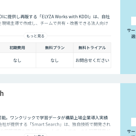
Iに提供し再販する「ELYZA Works with KDDI」は、自社
リを現場主導で作成し、チームで共有・改善できる法人向け
サー
もっと見る
選
初期費用
無料プラン
無料トライアル
なし
なし
お問合せください
ch
I連携も可能。ワンクリックで学習データが構築上場企業導入実績
式会社が提供する「Smart Search」は、独自技術で開発され
的な回答精度を誇るAIチャットボットです。また回答精度が
サー