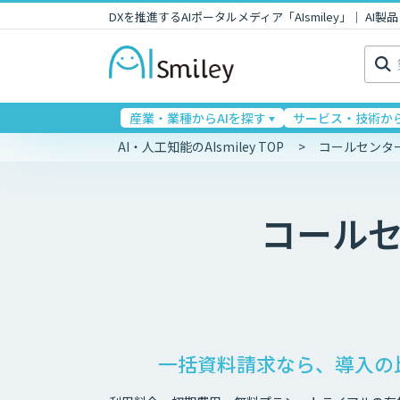
DXを推進するAIポータルメディア「AIsmiley」｜ A
検
索:
産業・業種からAIを探す
サービス・技術から
AI・人工知能のAIsmiley TOP
コールセンタ
コール
一括資料請求なら、導入の