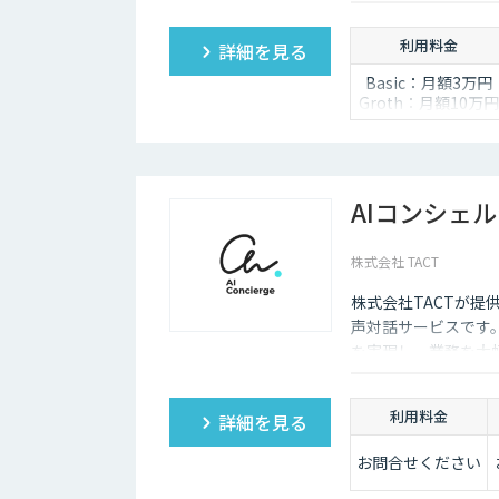
悪い時は管理画面か
度な特徴があります
利用料金
詳細を見る
Basic：月額3万円
Groth：月額10万円
Enterprise：月額2
万円
Trial：各プランの
額 ３０日間限定
AIコンシェル
株式会社 TACT
株式会社TACTが提
声対話サービスです。
を実現し、業務を大
利用料金
詳細を見る
お問合せください