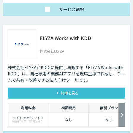
サービス
選択
ELYZA Works with KDDI
株式会社ELYZA
株式会社ELYZAがKDDIに提供し再販する「ELYZA Works with
KDDI」は、自社専用の業務AIアプリを現場主導で作成し、チー
ムで共有・改善できる法人向けツールです。
詳細を見る
利用料金
初期費用
無料プラン
ライトアカウント：
なし
なし
980円/月（税抜き）
ベーシックアカウン
ト：2,980円/月（税抜