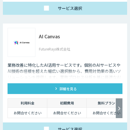
い。
サービス
選択
AI Canvas
FutureRays株式会社
業務改善に特化したAI活用サービスです。個別のAIサービスや
AI技術の垣根を超えた幅広い選択肢から、費用対効果の高いソ
リューションを提供します。​業務プロセス分析を基に最適なAI
活用を提案し、システムへのAI機能搭載を実現します。 ​課題整
詳細を見る
理から導入後の運用まで伴走し、現実的な成果を追求します。​
販売管理システムや受注メール解析など、具体的な業務課題解
決に対応し、効率化と品質向上を支援します。
利用料金
初期費用
無料プラン
お問合せください
お問合せください
お問合せください
サービス
選択