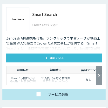
Smart Search
Crown Cat株式会社
Zendesk API連携も可能。ワンクリックで学習データが構築上
場企業導入実績ありCrown Cat株式会社が提供する「Smart
Search」は、独自技術で開発されたragにより、圧倒的な回答
精度を誇るAIチャットボットです。また回答精度が悪い時は管
詳細を見る
理画面から簡単にご自身でチューニングができる、簡単でかつ
高精度な特徴があります。
利用料金
初期費用
無料プラン
Basic：月額3万円
30万円（今なら初期費
なし
Groth：月額10万円
用無料キャンペーン
Enterprise：月額20万
中）
円
Trial：各プランの半
サービス
選択
額 ３０日間限定