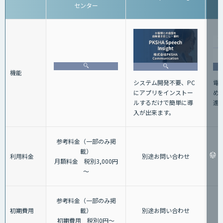
センター
機能
電
システム開発不要、PC
め
にアプリをインストー
進
ルするだけで簡単に導
入が出来ます。
参考料金（一部のみ掲
載）
利用料金
別途お問い合わせ
月額料金 税別3,000円
～
参考料金（一部のみ掲
初期費用
載）
別途お問い合わせ
初期費用 税別0円～