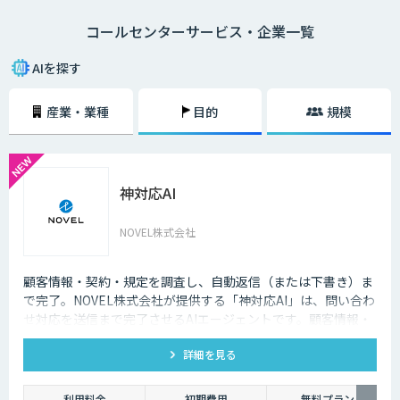
になり、電話対応の品質も向上しました。
コールセンターサービス・企業一覧
メールでのやり取りに比べ、チャットでのやり取りは即時性があることも
大きな理由の一つです。顧客の時間の都合に合わせて問い合わせができる
AIを探す
ようになることで、カスタマーサポートが向上します。その結果顧客が知
りたいときにすぐ問題を解決できるので、顧客満足度も向上します。ま
産業・業種
目的
規模
た、AIによる自然なコミュニケーションを図ることで、顧客との関係性を
維持することも期待できます。
AI・人工知能では対応できないような複雑な質問や、利用者の意図する回
答ができなかった場合は、オペレーターによる有人チャットで継続対応を
神対応AI
可能にする機能も重要です。専門スキルを持ったオペレーターがチャット
による対応を行うとともに、その中で得られたナレッジを蓄積していくこ
とで、運用開始後の回答精度の維持と向上につながります。AIと専門家と
NOVEL株式会社
の連携が、自動回答率を高めるサイクルを回します。また、蓄積されたナ
レッジは、問い合わせをリアルタイムでテキスト化し、問い合わせ内容に
対する回答候補をオペレーターに提示するサービスにも活用することが可
顧客情報・契約・規定を調査し、自動返信（または下書き）ま
能です。回答内容の候補や関連する資料を瞬時に画面に表示できるように
で完了。NOVEL株式会社が提供する「神対応AI」は、問い合わ
なった結果、回答にかかる時間の短縮でき、顧客からの電話のつながりや
せ対応を送信まで完了させるAIエージェントです。顧客情報・
すさが改善されるのです。
契約・規定を突き合わせて回答を数十秒で作成し、自動送信か
詳細を見る
下書き止めかを選べます。
利用料金
初期費用
無料プラン