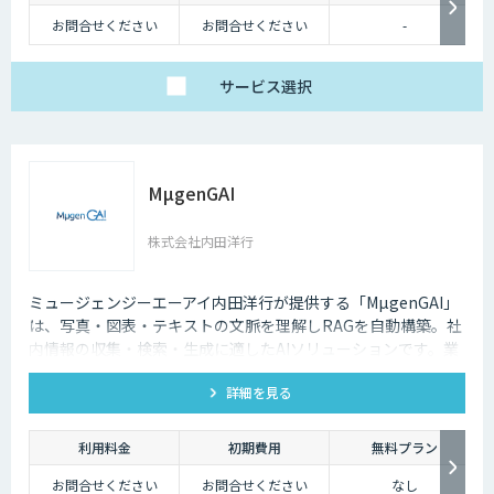
お問合せください
お問合せください
-
サービス
選択
MµgenGAI
株式会社内田洋行
ミュージェンジーエーアイ内田洋行が提供する「MµgenGAI」
は、写真・図表・テキストの文脈を理解しRAGを自動構築。社
内情報の収集・検索・生成に適したAIソリューションです。業
種を問わず業務効率とナレッジ活用を支援します。
詳細を見る
利用料金
初期費用
無料プラン
お問合せください
お問合せください
なし