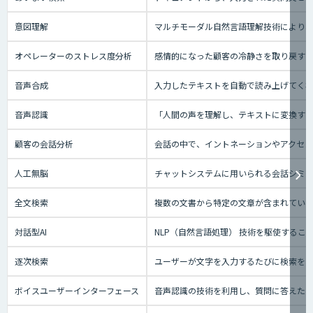
意図理解
マルチモーダル自然言語理解技術により、
オペレーターのストレス度分析
感情的になった顧客の冷静さを取り戻す
音声合成
入力したテキストを自動で読み上げてく
音声認識
「人間の声を理解し、テキストに変換する技
顧客の会話分析
会話の中で、イントネーションやアクセン
人工無脳
チャットシステムに用いられる会話シミ
全文検索
複数の文書から特定の文章が含まれてい
対話型AI
NLP（自然言語処理） 技術を駆使する
逐次検索
ユーザーが文字を入力するたびに検索を実
ボイスユーザーインターフェース
音声認識の技術を利用し、質問に答えたり、テ