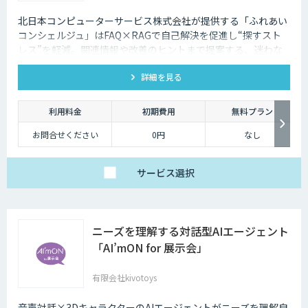
北日本コンピューターサービス株式会社が提供する「ふれあい
コンシェルジュ」はFAQ×RAGで自己解決を促進し“探すスト
レス”を軽減。関連情報や改善のヒントまで提案する、迷わな
いFAQシステムです。
詳細を見る
利用料金
初期費用
無料プラン
お問合せください
0円
なし
サービス
選択
ニーズを理解する対話型AIエージェント
「AI’mON for 展示会」
有限会社kivotoys
音声対話×3DキャラクターのAIエージェントがニーズを理解自