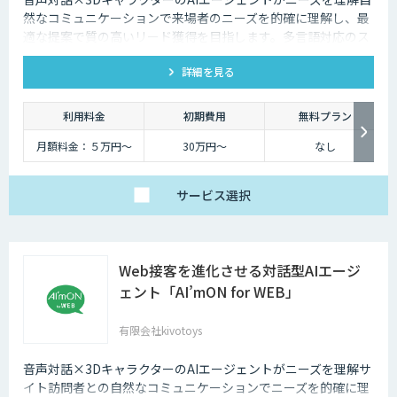
然なコミュニケーションで来場者のニーズを的確に理解し、最
適な提案で質の高いリード獲得を目指します。多言語対応のス
タッフとして、人件費削減も実現。対話記録の取得・分析で展
詳細を見る
示会後の追客も確実な成果へ。
利用料金
初期費用
無料プラン
月額料金：５万円〜
30万円〜
なし
サービス
選択
Web接客を進化させる対話型AIエージ
ェント「AI’mON for WEB」
有限会社kivotoys
音声対話×3DキャラクターのAIエージェントがニーズを理解サ
イト訪問者との自然なコミュニケーションでニーズを的確に理