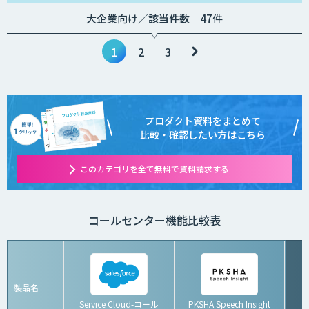
大企業向け／該当件数 47件
1
2
3
プロダクト資料をまとめて
比較・確認したい方はこちら
このカテゴリを全て無料で資料請求する
コールセンター機能比較表
製品名
Service Cloud-コール
PKSHA Speech Insight