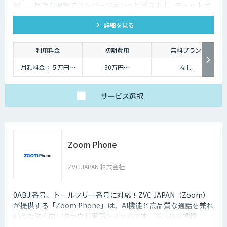
解し、最適な提案でコンバージョンへと導きます。チャットボ
ットを超えた最強のデジタル営業、デジタル広報担当です。
詳細を見る
利用料金
初期費用
無料プラン
月額料金：５万円〜
30万円〜
なし
サービス
選択
Zoom Phone
ZVC JAPAN 株式会社
0ABJ 番号、トールフリー番号に対応！ZVC JAPAN（Zoom）
が提供する「Zoom Phone」は、AI機能と高品質な通話を兼ね
備えた法人向けクラウド電話システムです。従来の交換機
（PBX）を必要としないため、導入や運用にかかるコストを大