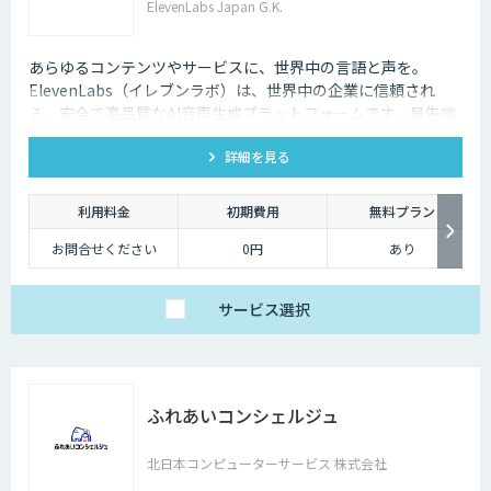
ElevenLabs Japan G.K.
あらゆるコンテンツやサービスに、世界中の言語と声を。
ElevenLabs（イレブンラボ）は、世界中の企業に信頼され
る、安全で高品質なAI音声生成プラットフォームです。最先端
の技術で自然な音声を生成し、多言語対応やボイスクローニン
詳細を見る
グ機能も、悪用を防ぐ倫理的ガードレールの中で提供します。
利用料金
初期費用
無料プラン
お問合せください
0円
あり
サービス
選択
ふれあいコンシェルジュ
北日本コンピューターサービス 株式会社