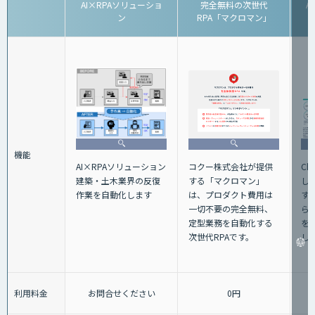
AI×RPAソリューショ
完全無料の次世代
Az
ン
RPA「マクロマン」
機能
AI×RPAソリューション
コクー株式会社が提供
Ch
建築・土木業界の反復
する「マクロマン」
し
作業を自動化します
は、プロダクト費用は
す
一切不要の完全無料、
ら
定型業務を自動化する
を
次世代RPAです。
し
利用料金
お問合せください
0円