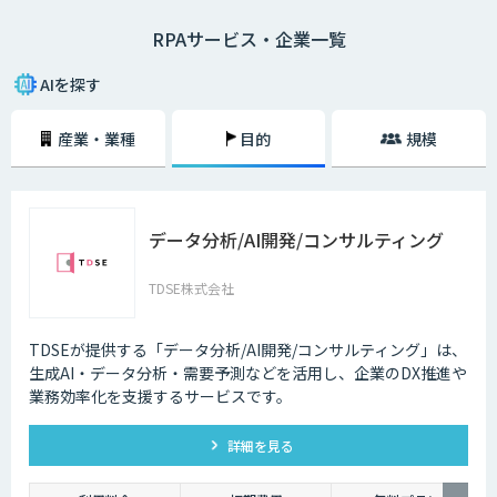
収集など広範囲な業務に対応できる技術として注目を集めています。現
RPAサービス・企業一覧
在、書類作業の多い金融機関や官公庁での導入が進み、その成果が認知さ
れ始めています。
AIを探す
単純な作業は人為的なミスが発生しやすいため、それらの作業をすべて手
作業で行うのは決して効率的とはいえません。RPAの活用によって業務効
産業・業種
目的
規模
率化の妨げとなる要素を排除できるという点は、企業にとっても極めて大
きなメリットがあるといえるでしょう。何より、RPAによって自動化を図
ることで、販売活動や戦略の設計など、より高付加価値な業務へのリソー
スを強化することができるのです。
データ分析/AI開発/コンサルティング
人間の場合、休憩や休日を必要としますし、体調によって業務の質が低下
してしまうというケースもあるかもしれません。しかし、RPAはソフトウ
ェアであるため、休息も一切必要なく24時間365日稼働させることができ
TDSE株式会社
るわけです。何より、業務の質を均一化させることもできます。まさに、
働き方改革と業務改善の両面で大きく貢献する救世主といえるでしょう。
TDSEが提供する「データ分析/AI開発/コンサルティング」は、
生成AI・データ分析・需要予測などを活用し、企業のDX推進や
業務効率化を支援するサービスです。
詳細を見る