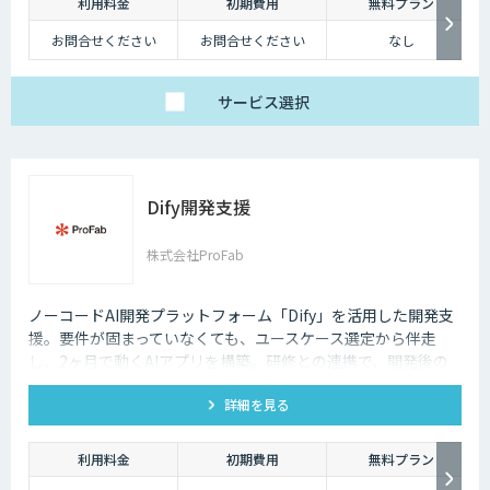
利用料金
初期費用
無料プラン
お問合せください
お問合せください
なし
サービス
選択
Dify開発支援
株式会社ProFab
ノーコードAI開発プラットフォーム「Dify」を活用した開発支
援。要件が固まっていなくても、ユースケース選定から伴走
し、2ヶ月で動くAIアプリを構築。研修との連携で、開発後の
内製化・自走までサポートします。
詳細を見る
利用料金
初期費用
無料プラン