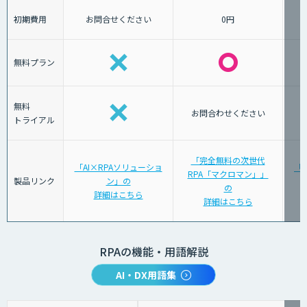
初期費用
お問合せください
0円
無料プラン
無料
お問合わせください
トライアル
「完全無料の次世代
「AI×RPAソリューショ
「Az
RPA「マクロマン」」
製品リンク
ン」の
の
詳細はこちら
詳細はこちら
RPAの機能・用語解説
AI・DX用語集