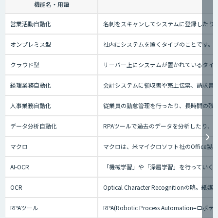
機能名・用語
営業活動自動化
名刺をスキャンしてシステムに登録したり、
オンプレミス型
社内にシステムを置くタイプのことです。
クラウド型
サーバー上にシステムが置かれているタイプの
経理業務自動化
会計システムに領収書や売上伝票、請求書
人事業務自動化
従業員の勤怠管理を行ったり、長時間の残
データ分析自動化
RPAツールで過去のデータを分析したり
マクロ
マクロは、米マイクロソフト社のOffice
AI-OCR
「機械学習」や「深層学習」を行っていく
OCR
Optical Character Recog
RPAツール
RPA(Robotic Process Au