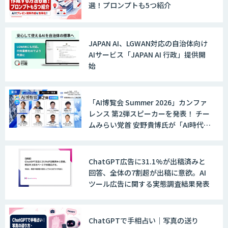
選！プロンプトも5つ紹介
生成AI研修サービス「CCAL研修」
JAPAN AI、LGWAN対応の自治体向け
AIサービス「JAPAN AI 行政」提供開
伴走型でAI活用を定着させる「生成AIブ
始
ートキャンプ」
「AI博覧会 Summer 2026」カンファ
AIガイドライン策定コンサルティング
レンス 第2弾スピーカーを発表！ チー
ムみらい党首 安野貴博氏が「AI時代の
DX戦略」を解説。 デジタル庁のガバ
メントAI、経営・製造・営業のAI活用
AI活用支援サービス
事例も公開
ChatGPT広告に31.1%が出稿済みと
回答、全体の7割超が出稿に意欲。AI
ツール広告に関する実態調査結果発表
AI駆動開発エキスパート 育成プログラム
ChatGPTで手相占い｜写真の送り