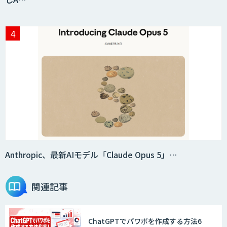
ー）
RAGデータ作成ツール
ニーズを理解する対話型AIエージェント
「AI’mON for 展示会」
Web接客を進化させる対話型AIエージェ
ント「AI’mON for WEB」
Anthropic、最新AIモデル「Claude Opus 5」…
関連記事
AI Driven Develeopment Service
ChatGPTでパワポを作成する方法6