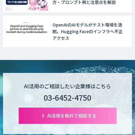
方・プロンプト例と注意点を解説
DX推進のパートナーに「ジンベイ 生成
AI・DXコンサルティング」
OpenAIのAIモデルがテスト環境を逸
脱。Hugging Faceのインフラへ不正
アクセス
Dify構築サービス
生成AI環境構築サービス
AI活用のご相談したい企業様はこちら
03-6452-4750
生成AI×業務改善研修 ベーシックプラン
AI活用を無料で相談する
m2view