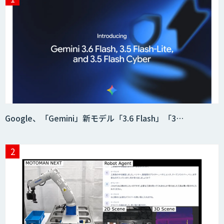
貴社専用ナレッジAI構築
SELFBOT AIエージェント
HEROZ ASK
Google、「Gemini」新モデル「3.6 Flash」「3…
異常検知AI
需要予測＋業務最適化AIシステム
『KISS』