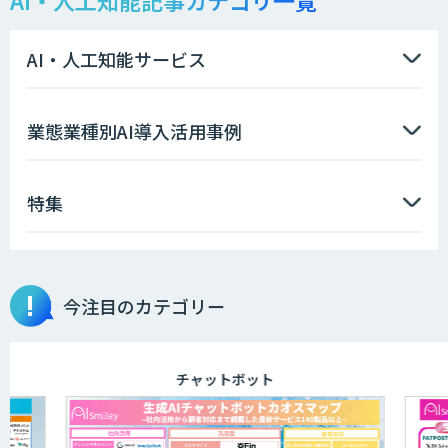
AI・人工知能記事カテゴリ一覧
データ分析/AI開発/コンサルティング
AI・人工知能サービス
Docify（ドシファイ）
業態業種別AI導入活用事例
特集
imprai ezKotae
今注目のカテゴリー
ログミーツ powered by GPT-4
チャットボット
JOINT AI Flow byGMO