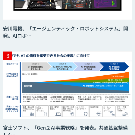
AI音声生成 ElevenLabs
安川電機、「エージェンティック・ロボットシステム」開
発。AIロボ…
imprai ezCheck
miibo
AI活用e-Learningサービス
富士ソフト、「Gen.2 AI事業戦略」を発表。共通基盤整備
CAIWA Service Viii（カイワサービスヴィ
しA…