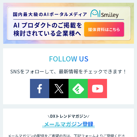
＜Dify活用＞AIエージェントDRIVE
運営を自動化し、コミュニティで収益化
する「TIMEWELL BASE」
FOLLOW US
SNSをフォローして、最新情報をチェックできます！
WARP NEXT
LINE WORKS AiNote
DXトレンドマガジン
メールマガジン登録
メールマガジンの配信をご希望の方は、下記フォームよりご登録くださ