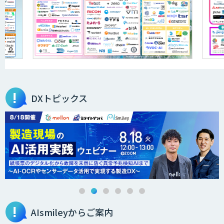
AIR-NEXUS
secondz Agentsense
DXトピックス
Smart Search
法人向けAIエージェント「OfficeAI社
員」
AIsmileyからご案内
2層ナレッジ×AIで顧客コミュニケーシ
ョンを効率化「ZEROCK」