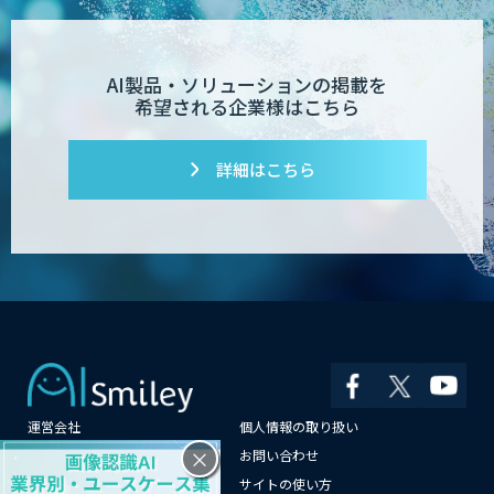
AI製品・ソリューションの掲載を
【特許調査特化】生成AI構築サービス
希望される企業様はこちら
詳細はこちら
対話型AI×データ分析で顧客接点を革新
する
SAMURAI YOSHINA
ibisScribe（アイビススクライブ）
運営会社
個人情報の取り扱い
×
よくある質問
お問い合わせ
メールマガジン登録
サイトの使い方