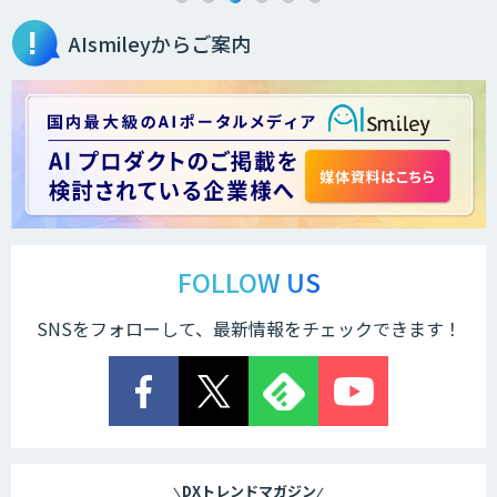
AIsmileyからご案内
Cogent AI Cabinet
AI/DX研修
AIコール
FOLLOW US
SNSをフォローして、最新情報をチェックできます！
imprai ezKotae
ログミーツ powered by GPT-4
DXトレンドマガジン