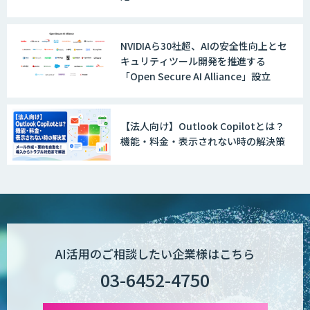
Wanderlust RAG コンシェルジュ
NVIDIAら30社超、AIの安全性向上とセ
キュリティツール開発を推進する
「Open Secure AI Alliance」設立
POPstation
【法人向け】Outlook Copilotとは？
業務特化型AIエージェントの開発支援
機能・料金・表示されない時の解決策
「業務AIプロ」
Dify導入支援
AI活用のご相談したい企業様はこちら
03-6452-4750
Dify開発支援