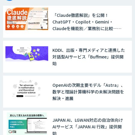
「Claude徹底解説」を公開！
ChatGPT・Copilot・Gemini・
Explaza 生成AI Partner｜AIエージェン
Claudeを機能別／業務別に比較―自
ト
社に合う生成AIの選び方がわかる実践
ガイド
KDDI、出版・専門メディアと連携した
GENIEE SFA/CRM
対話型AIサービス「Buffmee」提供開
始
WAN-RECORD Plus
OpenAIの次期主要モデル「Astra」、
数学と理論計算機科学の未解決問題を
解決・進展
Explaza 生成AI Partner | AX
JAPAN AI、LGWAN対応の自治体向け
AIサービス「JAPAN AI 行政」提供開
始