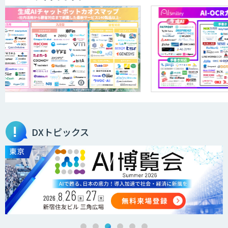
オーダーメイドAI人材育成研修
Brain Plus for Sales
データ分析/AI開発/コンサルティング
DXトピックス
Docify（ドシファイ）
STORM Platform