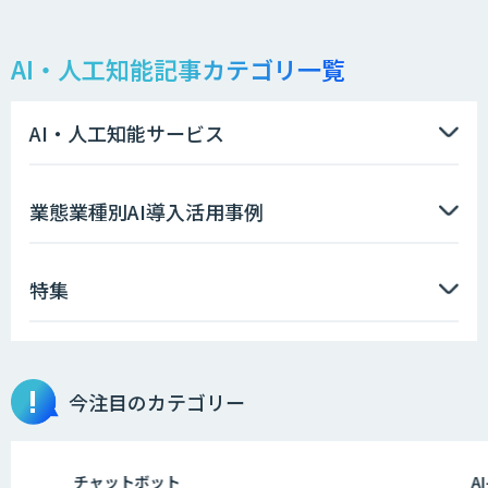
AI・人工知能記事カテゴリ一覧
アリストルの法人向けAI研修
AI・人工知能サービス
ELYZA Works with KDDI
業態業種別AI導入活用事例
特集
JAPAN AI KNOWLEDGE
医療文書作成を効率化する生成
今注目のカテゴリー
AI「OPTiM AI ホスピタル」
チャットボット
AI-OC