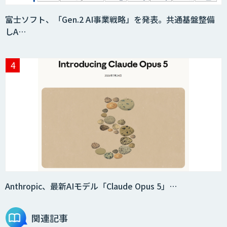
富士ソフト、「Gen.2 AI事業戦略」を発表。共通基盤整備
2層ナレッジ×AIで顧客コミュニケーシ
しA…
ョンを効率化「ZEROCK」
＜Dify活用＞AIエージェントDRIVE
戦略策定から実装まで一気通貫のAIエー
ジェント開発
WARP NEXT
Anthropic、最新AIモデル「Claude Opus 5」…
関連記事
LINE WORKS AiNote