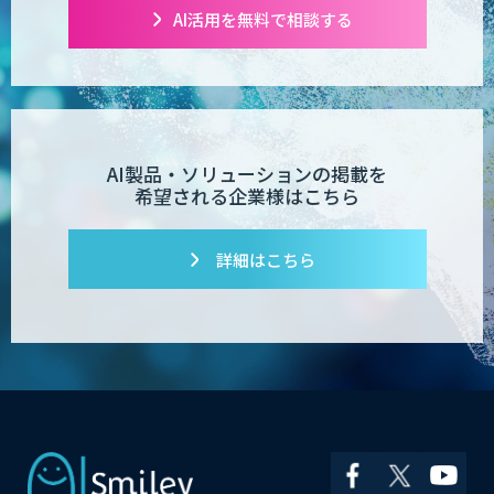
AI活用を無料で相談する
PATPOST
貴社専用ナレッジAI構築
AI製品・ソリューションの掲載を
希望される企業様はこちら
展示会の名刺を商談に変える
詳細はこちら
「GenLead」
RAG技術研修
SELFBOT AIエージェント