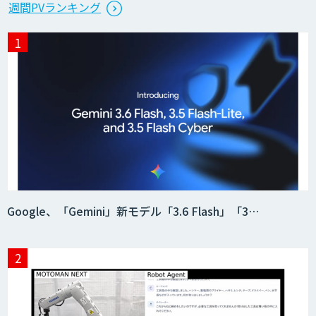
週間PVランキング
タ収集・作成
SaaS・サブスク向け収益管理プラット
フォーム「ソアスク」
JOINT AI Flow byGMO
Teachme Biz
Google、「Gemini」新モデル「3.6 Flash」「3…
AIR-NEXUS