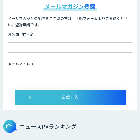
メールマガジン登録
メールマガジンの配信をご希望の方は、下記フォームよりご登録くださ
Microcosm×AIエンジニアでオンプレミ
い。登録無料です。
スのAI導入支援サービス
お名前 - 姓・名
生成AI活用 1day ブートキャンプ
メールアドレス
データ分析エージェント
「AI課題の⽬利き」コンサルティングサ
ービス
ニュースPVランキング
フィジカルAI・AIロボット向け教師デー