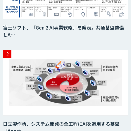
ービス
フィジカルAI・AIロボット向け教師デー
富士ソフト、「Gen.2 AI事業戦略」を発表。共通基盤整備
タ収集・作成
しA…
SaaS・サブスク向け収益管理プラット
フォーム「ソアスク」
JOINT AI Flow byGMO
Teachme Biz
日立製作所、システム開発の全工程にAIを適用する基盤
「Agent…