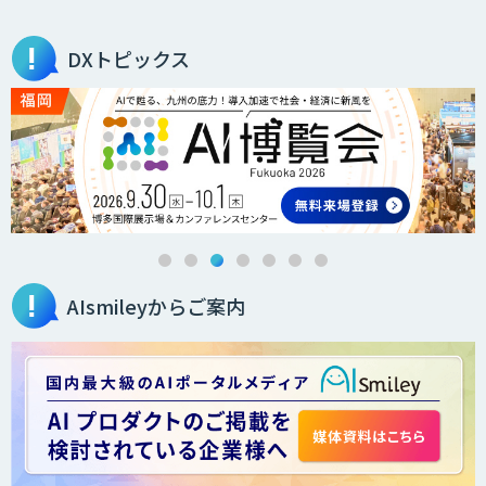
AI「OPTiM AI ホスピタル」
DXトピックス
オーダーメイドAI人材育成研修
Brain Plus for Sales
AIsmileyからご案内
データ分析/AI開発/コンサルティング
Docify（ドシファイ）