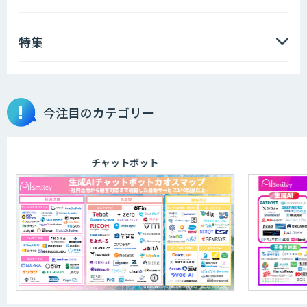
特集
AIエンジニアアカデミー（バイブコーデ
ィング研修）
今注目のカテゴリー
aiDAPTIV+
チャットボット
ELYZA Works with KDDI
JAPAN AI KNOWLEDGE
医療文書作成を効率化する生成