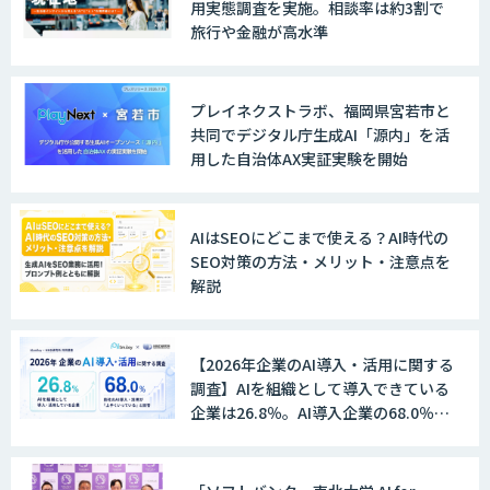
用実態調査を実施。相談率は約3割で
旅行や金融が高水準
LINE WORKS AiNote
プレイネクストラボ、福岡県宮若市と
共同でデジタル庁生成AI「源内」を活
用した自治体AX実証実験を開始
Explaza 生成AI Partner｜AIエージェン
ト
AIはSEOにどこまで使える？AI時代の
SEO対策の方法・メリット・注意点を
解説
GENIEE SFA/CRM
【2026年企業のAI導入・活用に関する
調査】AIを組織として導入できている
WAN-RECORD Plus
企業は26.8％。AI導入企業の68.0％
が、自社でのAI導入・活用は「上手く
いっている」と回答