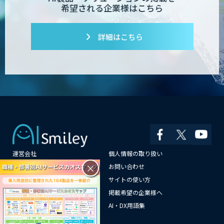
希望される企業様はこちら
Dify開発支援
詳細はこちら
PATPOST
貴社専用ナレッジAI構築
運営会社
個人情報の取り扱い
展示会の名刺を商談に変える
「GenLead」
×
よくある質問
お問い合わせ
メールマガジン登録
サイトの使い方
情報提供はこちらから
掲載希望の企業様へ
AI企業一覧
AI・DX用語集
RAG技術研修
サイトマップ