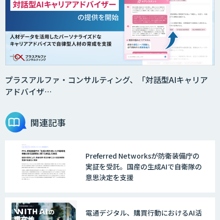
法人向けAIエージェント「OfficeAI社
員」
2層ナレッジ×AIで顧客コミュニケーシ
ョンを効率化「ZEROCK」
プラスアルファ・コンサルティング、「対話型AIキャリア
アドバイザ…
＜Dify活用＞AIエージェントDRIVE
関連記事
Preferred Networksが防衛装備庁の
戦略策定から実装まで一気通貫のAIエー
実証を受託。国産の生成AIで自衛隊の
ジェント開発
意思決定を支援
WARP NEXT
電通デジタル、購買行動におけるAI活