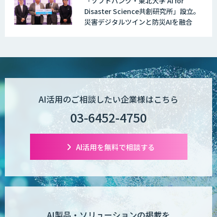
「ソフトバンク・東北大学 AI for
Explaza 生成AI Partner | AX
Disaster Science共創研究所」設立。
災害デジタルツインと防災AIを融合
Wanderlust RAG コンシェルジュ
POPstation
AI活用のご相談したい企業様はこちら
03-6452-4750
業務特化型AIエージェントの開発支援
「業務AIプロ」
AI活用を無料で相談する
Dify導入支援
AI製品・ソリューションの掲載を