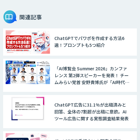
関連記事
ChatGPTでパワポを作成する方法6
選！プロンプトも5つ紹介
「AI博覧会 Summer 2026」カンファ
レンス 第2弾スピーカーを発表！ チー
ムみらい党首 安野貴博氏が「AI時代の
DX戦略」を解説。 デジタル庁のガバ
メントAI、経営・製造・営業のAI活用
事例も公開
ChatGPT広告に31.1%が出稿済みと
回答、全体の7割超が出稿に意欲。AI
ツール広告に関する実態調査結果発表