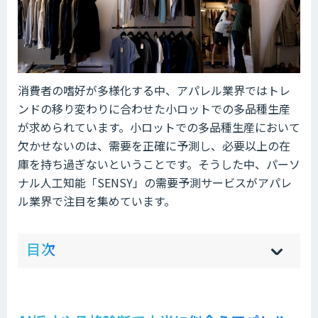
消費者の嗜好が多様化する中、アパレル業界ではトレ
ンドの移り変わりに合わせた小ロットでの多品種生産
が求められています。小ロットでの多品種生産において
欠かせないのは、需要を正確に予測し、必要以上の在
庫を持ち過ぎないということです。そうした中、パーソ
ナル人工知能「SENSY」の需要予測サービスがアパレ
ル業界で注目を集めています。
ow
de
目次
[
[
]
]
sh
hi