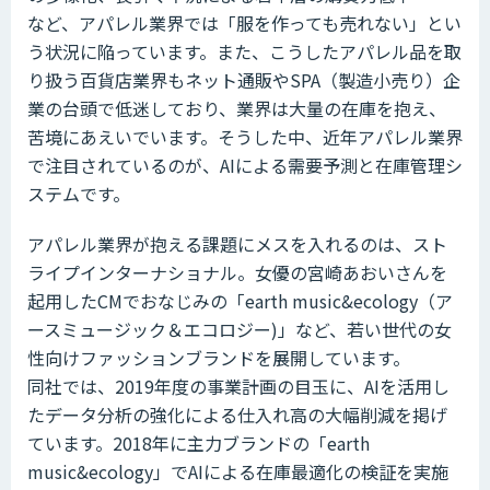
など、アパレル業界では「服を作っても売れない」とい
う状況に陥っています。また、こうしたアパレル品を取
り扱う百貨店業界もネット通販やSPA（製造小売り）企
業の台頭で低迷しており、業界は大量の在庫を抱え、
苦境にあえいでいます。そうした中、近年アパレル業界
で注目されているのが、AIによる需要予測と在庫管理シ
ステムです。
アパレル業界が抱える課題にメスを入れるのは、スト
ライプインターナショナル。女優の宮崎あおいさんを
起用したCMでおなじみの「earth music&ecology（ア
ースミュージック＆エコロジー)」など、若い世代の女
性向けファッションブランドを展開しています。
同社では、2019年度の事業計画の目玉に、AIを活用し
たデータ分析の強化による仕入れ高の大幅削減を掲げ
ています。2018年に主力ブランドの「earth
music&ecology」でAIによる在庫最適化の検証を実施