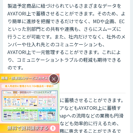
製造予定商品に紐づけられているさまざまなデータを
AYATORI上で蓄積させることができます。そのため、よ
り簡単に進捗を把握できるだけでなく、MDや企画、EC
といった別部門との共有や連携も、さらにスムーズに
行うことが可能です。また、社内だけでなく、社外のメ
ンバーや仕入れ先とのコミュニケーションも、
AYATORI上で一元管理することができます。これによ
り、コミュニケーショントラブルの軽減も期待できる
のです。
×
企画業務向け
仕様書を蓄積AYATORI上に蓄積させることができます。
また、絵型や企画アイデアなどもAYATORI上に蓄積す
ることが可能です。MDmapへの流用などの業務も円滑
化され、フォルダの管理なども効率的に行えるため、
よりクリエイティブな業務に専念することができるで