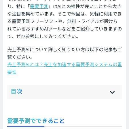
り、特に「
需要予測
」はAIとの相性が良いことから大き
な注目を集めています。そこで今回は、気軽に利用でき
る需要予測フリーソフトや、無料トライアルが設けら
れているおすすめAIツールなどをご紹介していきますの
で、ぜひ参考にしてみてください。
売上予測AIについて詳しく知りたい方は以下の記事もご
覧ください。
売上予測AIとは？売上を加速する需要予測システムの重
要性
ow
de
目次
[
[
]
]
sh
hi
需要予測でできること