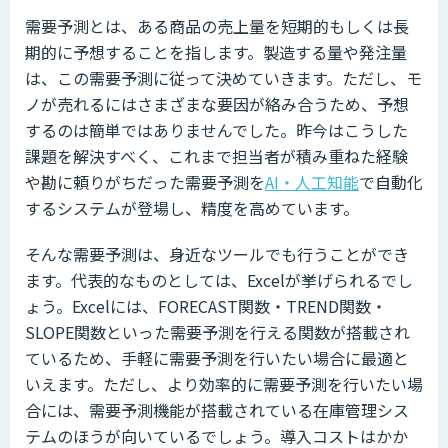
需要予測とは、ある商品の売上量を短期的もしくは長
期的に予想することを指します。製造する量や発注量
は、この需要予測に従って決めていきます。ただし、モ
ノが売れるにはさまざまな要因が絡み合うため、予想
するのは簡単ではありませんでした。昨今はこうした
課題を解決すべく、これまで担当者が積み重ねた経験
や勘に頼りがちだった需要予測を
AI・人工知能
で自動化
するシステムが登場し、精度を高めています。
そんな需要予測は、身近なツールでも行うことができ
ます。代表的なものとしては、Excelが挙げられるでし
ょう。Excelには、FORECAST関数・TREND関数・
SLOPE関数といった需要予測を行える関数が搭載され
ているため、手軽に需要予測を行いたい場合に最適と
いえます。ただし、より効率的に需要予測を行いたい場
合には、需要予測機能が搭載されている在庫管理シス
テムのほうが向いているでしょう。導入コストはかか