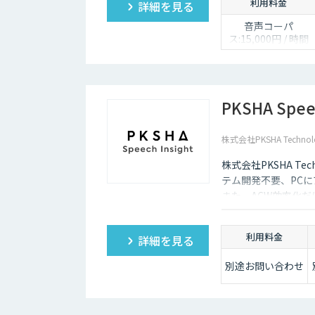
利用料金
詳細を見る
音声コーパ
ス:15,000円 / 時間
人物写真画像収
集:300円 / 画像
PKSHA Speec
株式会社PKSHA Technol
株式会社PKSHA Tec
テム開発不要、PC
また、ACW効率化
質向上にも活用出来
利用料金
詳細を見る
別途お問い合わせ