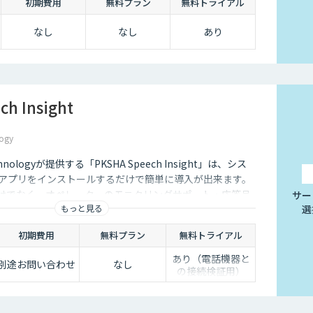
初期費用
無料プラン
無料トライアル
なし
なし
あり
h Insight
ogy
hnologyが提供する「PKSHA Speech Insight」は、シス
にアプリをインストールするだけで簡単に導入が出来ます。
だけでなく、オペレーターのモニタリングサポート・応答品
サー
もっと見る
選
ます。
初期費用
無料プラン
無料トライアル
あり（電話機器と
別途お問い合わせ
なし
の接続検証用）