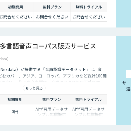
初期費用
無料プラン
無料トライアル
お問合せください
お問合せください
お問合せください
多言語音声コーパス販売サービス
data）
社（Nexdata）が提供する「音声認識データセット」は、朗
どをカバー、アジア、ヨーロッパ、アフリカなど総計100種
スを保有、様々な音声認識・合成タスクに対応可能です。
サー
もっと見る
選
初期費用
無料プラン
無料トライアル
AI学習用データサ
AI学習用データサ
0円
ンプル無償提供
ンプル無償提供