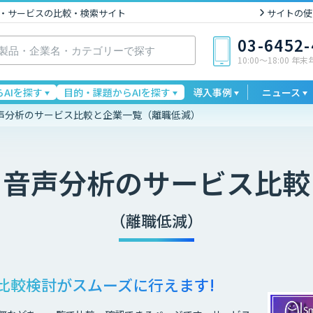
I製品・サービスの比較・検索サイト
サイトの使
03-6452
10:00〜18:00 年
AIを探す
目的・課題からAIを探す
導入事例
ニュース
声分析のサービス比較と企業一覧（離職低減）
・音声分析
のサービス比較
（離職低減）
比較検討が
スムーズに行えます!