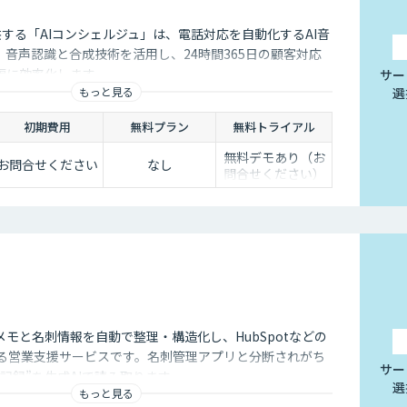
供する「AIコンシェルジュ」は、電話対応を自動化するAI音
音声認識と合成技術を活用し、24時間365日の顧客対応
幅に効率化します。
サー
もっと見る
選
初期費用
無料プラン
無料トライアル
無料デモあり（お
お問合せください
なし
問合せください）
モと名刺情報を自動で整理・構造化し、HubSpotなどの
きる営業支援サービスです。名刺管理アプリと分断されがち
サー
記録”を生成AIで読み取ります。
選
もっと見る