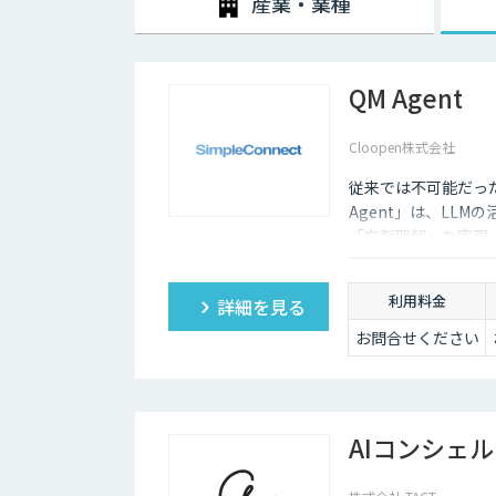
産業・業種
QM Agent
Cloopen株式会社
従来では不可能だった
Agent」は、LL
「文脈理解」を実現
い品質チェックを可
利用料金
詳細を見る
お問合せください
AIコンシェル