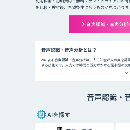
利用料金・初期費用・無料プラン・トライアルの有
を比較・検討後、希望条件に合うものが見つかりま
音声認識・音声分析
音声認識・音声分析とは？
AIによる音声認識・音声分析は、人工知能が人の声を認
する技術です。人力では時間と労力がかかる議事録の文字
す。
会議ではAIによる音声認識で議事録を自動的に作成し、
述方法、コールセンターではお客様との通話記録を自動
音声認識・
AIを探す