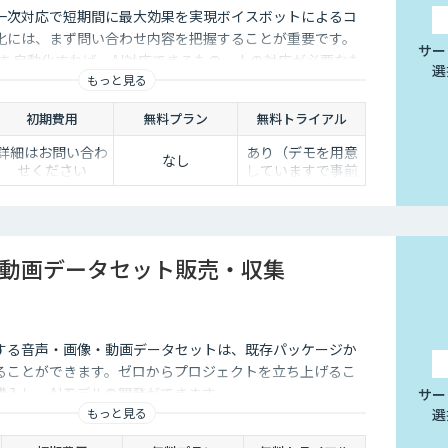
一次対応で短期間に最大効果を実現ボイスボットによるコ
化には、まず問い合わせ内容を把握することが重要です。
サー
次対応を自動化すれば、AI対応できるもの、人の対応が必要なも
選
もっと見る
できます。
初期費用
無料プラン
無料トライアル
詳細はお問い合わ
あり（デモを用意
なし
せください
していますで事前
に確認が可能で
す）
動画データセット販売・収集
する音声・画像・動画データセットは、既存パッケージか
ることができます。ゼロからプロジェクトを立ち上げるこ
購入し、AIモデルの開発ができます。
サー
もっと見る
選