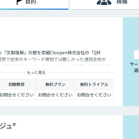
目的
規模
「文脈理解」の壁を突破Cloopen株式会社の「QM
Mの活用で従来のキーワード検知では難しかった通話全体の
サー
。高度な分析により、コンテキストを汲み取った精度の高
選
もっと見る
能にします。
初期費用
無料プラン
無料トライアル
お問合せください
お問合せください
お問合せください
ジュ®