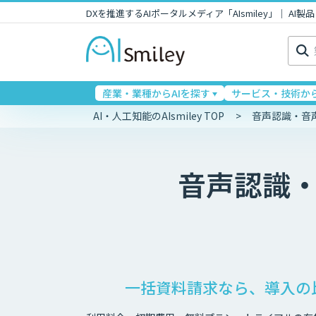
DXを推進するAIポータルメディア「AIsmiley」｜ A
検
索:
産業・業種からAIを探す
サービス・技術から
AI・人工知能のAIsmiley TOP
音声認識・音
音声認識
一括資料請求なら、導入の