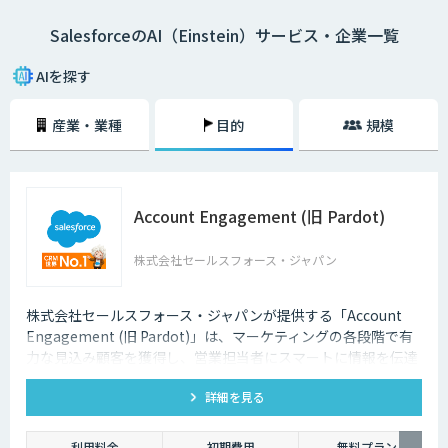
は必要ありません。あらゆる企業のすべてのビジネスユーザーに使ってい
SalesforceのAI（Einstein）サービス・企業一覧
ただけます。さらに、Einsteinのすべての機能はCRMや業務アプリに組み
込むことができるので、AIによる予測をただの予測で終わらせることな
く、AIをビジネスに活用できます。
AIを探す
産業・業種
目的
規模
Account Engagement (旧 Pardot)
株式会社セールスフォース・ジャパン
株式会社セールスフォース・ジャパンが提供する「Account
Engagement (旧 Pardot)」は、マーケティングの各段階で有
力な見込み顧客を獲得し、営業担当者にスマートに情報を伝達
します。
詳細を見る
利用料金
初期費用
無料プラン