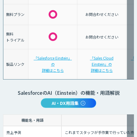
無料プラン
お問合わせください
無料
お問合わせください
トライアル
「Salesforce Einstein」
「Sales Cloud
「A
製品リンク
の
Einstein」の
詳細はこちら
詳細はこちら
SalesforceのAI（Einstein）の機能・用語解説
AI・DX用語集
機能名・用語
売上予測
これまでスタッフが手作業で行っていた売