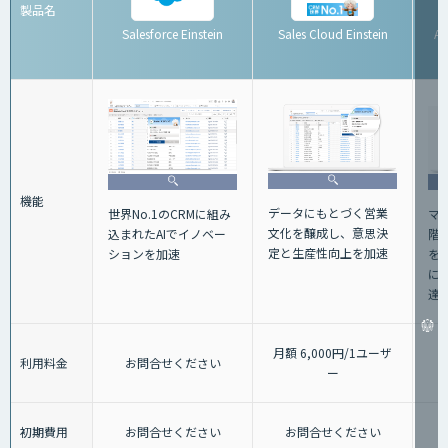
製品名
Salesforce Einstein
Sales Cloud Einstein
Ac
機能
データにもとづく営業
マ
世界No.1のCRMに組み
文化を醸成し、意思決
階
込まれたAIでイノベー
定と生産性向上を加速
を
ションを加速
に
達
月額 6,000円/1ユーザ
利用料金
お問合せください
ー
初期費用
お問合せください
お問合せください