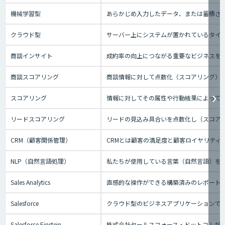
機械学習型
あらかじめ入力したデータ、または蓄積され
クラウド型
サーバー上にシステムが置かれているタイプの
商談インサイト
成約率の向上につながる重要なビジネスを特
商談スコアリング
商談情報に対して点数化（スコアリング）
スコアリング
情報に対してその属性や行動結果によって
リードスコアリング
リードの見込み具合いを点数化し（スコア
CRM（顧客関係管理）
CRMとは顧客の満足度と顧客ロイヤリティ
NLP（自然言語処理）
私たちが使用している言葉（自然言語）を
Sales Analytics
直感的な操作ができる構築済みのレポート
Salesforce
クラウド型のビジネスアプリケーションで
Salesforce Einstein
株式会社セールスフォース・ドットコムが