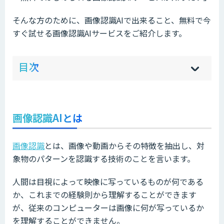
そんな方のために、画像認識AIで出来ること、無料で今
すぐ試せる画像認識AIサービスをご紹介します。
ow
de
目次
[
[
]
]
sh
hi
画像認識AIとは
画像認識
とは、画像や動画からその特徴を抽出し、対
象物のパターンを認識する技術のことを言います。
人間は目視によって映像に写っているものが何である
か、これまでの経験則から理解することができます
が、従来のコンピューターは画像に何が写っているか
を理解することができません。