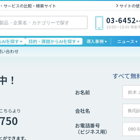
I製品・サービスの比較・検索サイト
サイトの使
03-6452
10:00〜18:00 年
AIを探す
目的・課題からAIを探す
導入事例
ニュース
問い合わせ
すべて無
中！
お名前
会社名
こちらより
4750
お電話番号
（ビジネス用）
とができます。