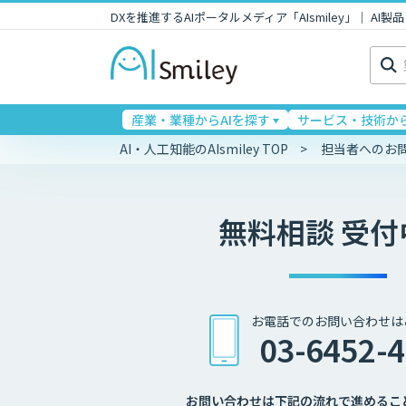
DXを推進するAIポータルメディア「AIsmiley」｜ A
検
索:
産業・業種からAIを探す
サービス・技術から
AI・人工知能のAIsmiley TOP
担当者へのお
無料相談 受付
お電話でのお問い合わせは
03-6452-
お問い合わせは下記の流れで進めるこ