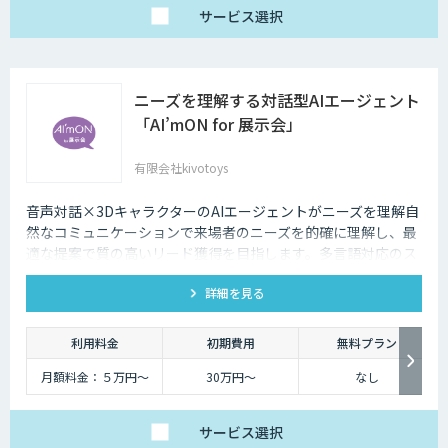
サービス
選択
ニーズを理解する対話型AIエージェント
「AI’mON for 展示会」
有限会社kivotoys
音声対話×3DキャラクターのAIエージェントがニーズを理解自
然なコミュニケーションで来場者のニーズを的確に理解し、最
適な提案で質の高いリード獲得を目指します。多言語対応のス
タッフとして、人件費削減も実現。対話記録の取得・分析で展
詳細を見る
示会後の追客も確実な成果へ。
利用料金
初期費用
無料プラン
月額料金：５万円〜
30万円〜
なし
サービス
選択