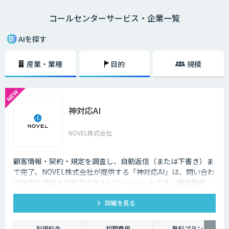
になり、電話対応の品質も向上しました。
コールセンターサービス・企業一覧
メールでのやり取りに比べ、チャットでのやり取りは即時性があることも
大きな理由の一つです。顧客の時間の都合に合わせて問い合わせができる
AIを探す
ようになることで、カスタマーサポートが向上します。その結果顧客が知
りたいときにすぐ問題を解決できるので、顧客満足度も向上します。ま
産業・業種
目的
規模
た、AIによる自然なコミュニケーションを図ることで、顧客との関係性を
維持することも期待できます。
AI・人工知能では対応できないような複雑な質問や、利用者の意図する回
答ができなかった場合は、オペレーターによる有人チャットで継続対応を
神対応AI
可能にする機能も重要です。専門スキルを持ったオペレーターがチャット
による対応を行うとともに、その中で得られたナレッジを蓄積していくこ
とで、運用開始後の回答精度の維持と向上につながります。AIと専門家と
NOVEL株式会社
の連携が、自動回答率を高めるサイクルを回します。また、蓄積されたナ
レッジは、問い合わせをリアルタイムでテキスト化し、問い合わせ内容に
対する回答候補をオペレーターに提示するサービスにも活用することが可
顧客情報・契約・規定を調査し、自動返信（または下書き）ま
能です。回答内容の候補や関連する資料を瞬時に画面に表示できるように
で完了。NOVEL株式会社が提供する「神対応AI」は、問い合わ
なった結果、回答にかかる時間の短縮でき、顧客からの電話のつながりや
せ対応を送信まで完了させるAIエージェントです。顧客情報・
すさが改善されるのです。
契約・規定を突き合わせて回答を数十秒で作成し、自動送信か
詳細を見る
下書き止めかを選べます。
利用料金
初期費用
無料プラン