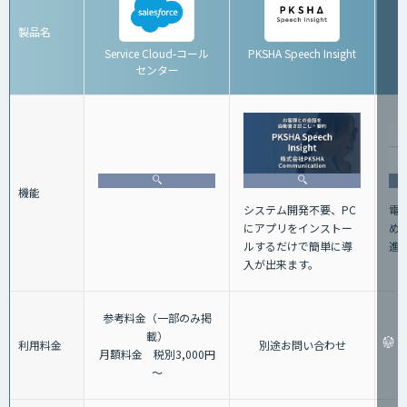
製品名
Service Cloud-コール
PKSHA Speech Insight
センター
機能
電
システム開発不要、PC
め
にアプリをインストー
進
ルするだけで簡単に導
入が出来ます。
参考料金（一部のみ掲
載）
利用料金
別途お問い合わせ
月額料金 税別3,000円
～