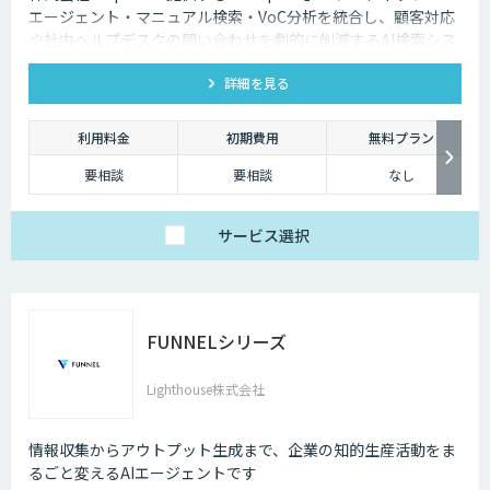
エージェント・マニュアル検索・VoC分析を統合し、顧客対応
や社内ヘルプデスクの問い合わせを劇的に削減するAI検索シス
テムです。特許技術と手厚い伴走支援で、誰でも即座に答えを
詳細を見る
見つけられます。
利用料金
初期費用
無料プラン
要相談
要相談
なし
サービス
選択
FUNNELシリーズ
Lighthouse株式会社
情報収集からアウトプット生成まで、企業の知的生産活動をま
るごと変えるAIエージェントです