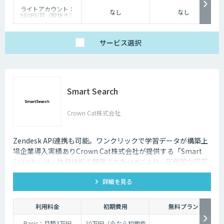
ライトアカウント：
なし
なし
980円/月（税抜き）
ベーシックアカウン
ト：2,980円/月（税抜
き）
プレミアムアカウン
サービス
選択
ト：4,980円/月（税抜
き）
※最低アカウント数 20
アカウント
Smart Search
Crown Cat株式会社
Zendesk API連携も可能。ワンクリックで学習データが構築上
場企業導入実績ありCrown Cat株式会社が提供する「Smart
Search」は、独自技術で開発されたragにより、圧倒的な回答
精度を誇るAIチャットボットです。また回答精度が悪い時は管
詳細を見る
理画面から簡単にご自身でチューニングができる、簡単でかつ
高精度な特徴があります。
利用料金
初期費用
無料プラン
Basic：月額3万円
30万円（今なら初期費