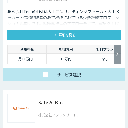
株式会社TechArtistは大手コンサルティングファーム・大手メ
ーカー・CXO経験者のみで構成されている少数精鋭プロフェッ
ショナル集団です。課題解決型のアプローチにて、成果を上げ
るソリューションを『高速』『高品質』『低予算』でご提供可
詳細を見る
能です。
利用料金
初期費用
無料プラン
月10万円〜
10万円
なし
サービス
選択
Safe AI Bot
株式会社ソフトクリエイト