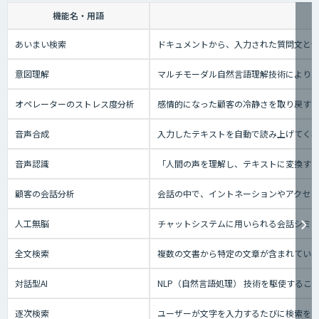
機能名・用語
あいまい検索
ドキュメントから、入力された質問文と
意図理解
マルチモーダル自然言語理解技術により、
オペレーターのストレス度分析
感情的になった顧客の冷静さを取り戻す
音声合成
入力したテキストを自動で読み上げてく
音声認識
「人間の声を理解し、テキストに変換する技
顧客の会話分析
会話の中で、イントネーションやアクセン
人工無脳
チャットシステムに用いられる会話シミ
全文検索
複数の文書から特定の文章が含まれてい
対話型AI
NLP（自然言語処理） 技術を駆使する
逐次検索
ユーザーが文字を入力するたびに検索を実