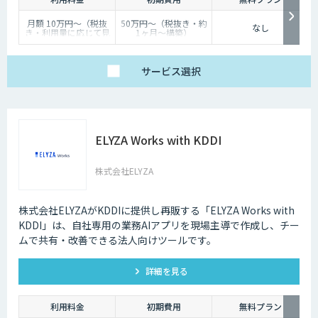
月額 10万円〜（税抜
50万円〜（税抜き・約
なし
き・利用量に応じて見
1ヶ月〜構築）
積り）
サービス
選択
ELYZA Works with KDDI
株式会社ELYZA
株式会社ELYZAがKDDIに提供し再販する「ELYZA Works with
KDDI」は、自社専用の業務AIアプリを現場主導で作成し、チー
ムで共有・改善できる法人向けツールです。
詳細を見る
利用料金
初期費用
無料プラン