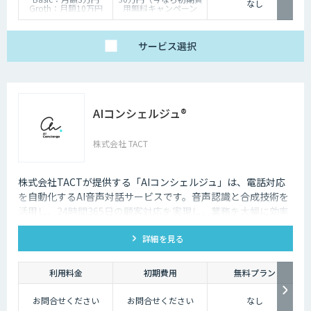
なし
Groth：月額10万円
用無料キャンペーン
Enterprise：月額20万
中）
円
Trial：各プランの半
サービス
選択
額 ３０日間限定
AIコンシェルジュ®
株式会社 TACT
株式会社TACTが提供する「AIコンシェルジュ」は、電話対応
を自動化するAI音声対話サービスです。音声認識と合成技術を
活用し、24時間365日の顧客対応を実現し、業務を大幅に効率
化します。
詳細を見る
利用料金
初期費用
無料プラン
お問合せください
お問合せください
なし