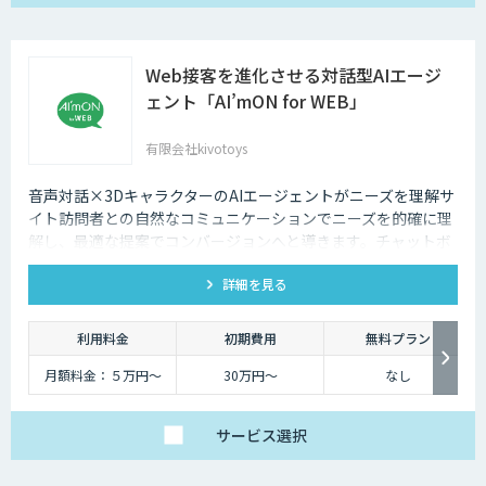
Web接客を進化させる対話型AIエージ
ェント「AI’mON for WEB」
有限会社kivotoys
音声対話×3DキャラクターのAIエージェントがニーズを理解サ
イト訪問者との自然なコミュニケーションでニーズを的確に理
解し、最適な提案でコンバージョンへと導きます。チャットボ
ットを超えた最強のデジタル営業、デジタル広報担当です。
詳細を見る
利用料金
初期費用
無料プラン
月額料金：５万円〜
30万円〜
なし
サービス
選択