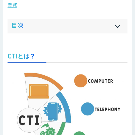
業務
ow
de
目次
[
[
]
]
sh
hi
CTIとは？