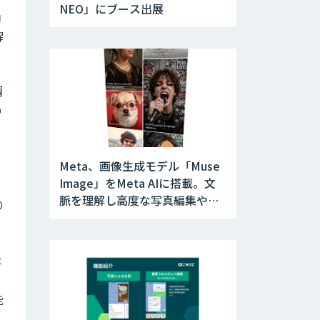
NEO」にブース出展
ョ
解
調
り
Meta、画像生成モデル「Muse
Image」をMeta AIに搭載。文
脈を理解し高度な写真編集やデ
り
ザインに対応
た
能