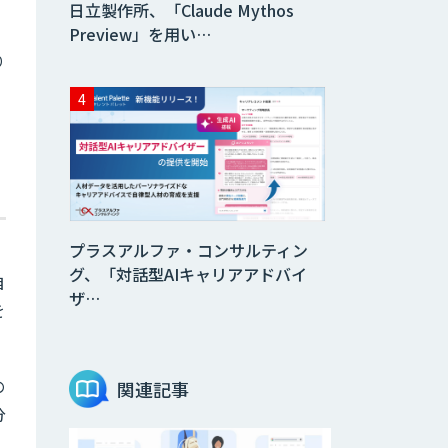
日立製作所、「Claude Mythos
Preview」を用い…
り
プラスアルファ・コンサルティン
グ、「対話型AIキャリアアドバイ
自
ザ…
を
の
関連記事
分