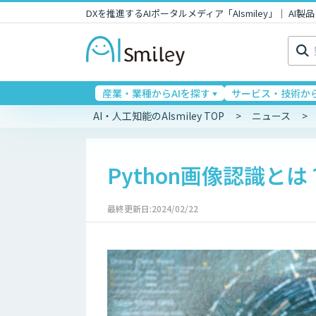
DXを推進するAIポータルメディア「AIsmiley」｜ A
検
索:
産業・業種からAIを探す
サービス・技術から
AI・人工知能のAIsmiley TOP
ニュース
Python画像認識と
最終更新日:2024/02/22