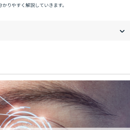
分かりやすく解説していきます。
w
de
o
[
[
]
]
sh
hi