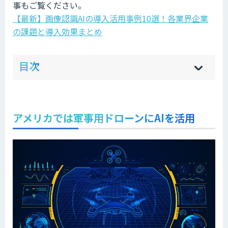
事もご覧ください。
【最新】画像認識AIの導入活用事例10選！各業界企業
の課題と導入効果まとめ
ow
de
目次
[
[
]
]
sh
hi
アメリカでは軍事用ドローンにAIを活用