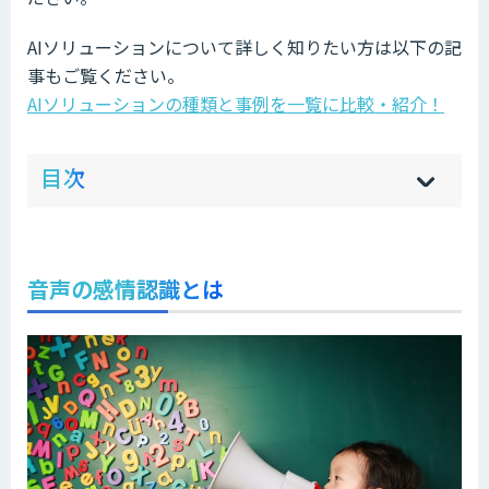
AIソリューションについて詳しく知りたい方は以下の記
事もご覧ください。
AIソリューションの種類と事例を一覧に比較・紹介！
ow
de
目次
[
[
]
]
sh
hi
音声の感情認識とは