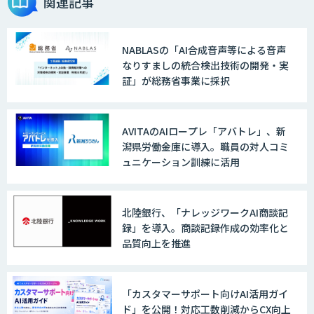
関連記事
NABLASの「AI合成音声等による音声
なりすましの統合検出技術の開発・実
証」が総務省事業に採択
AVITAのAIロープレ「アバトレ」、新
潟県労働金庫に導入。職員の対人コミ
ュニケーション訓練に活用
北陸銀行、「ナレッジワークAI商談記
録」を導入。商談記録作成の効率化と
品質向上を推進
「カスタマーサポート向けAI活用ガイ
ド」を公開！対応工数削減からCX向上