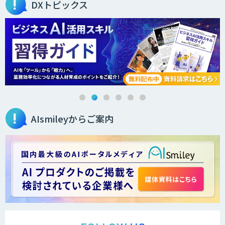
DXトピックス
IBT BizTAPAI
AI開発・伴走支援・内製化支援
AIsmileyからご案内
LINEWORKS AiCall（VOICEIVR）
Voice Space
AmiVoice ISR Studio