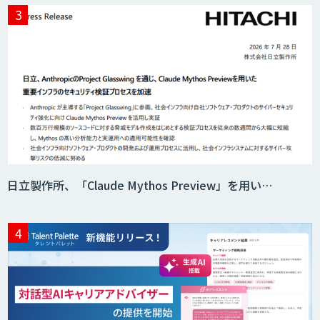
Sakura TALK
応対品質チェック支援サービス「AI
Log」
コンタクトセンター向け応対支援サービ
日立製作所、「Claude Mythos Preview」を用い…
ス「AI Dig」