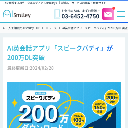
DXを推進するAIポータルメディア「AIsmiley」｜ AI製品・サービスの比較・検索サイト
AI・人工知能のAIsmiley TOP
ニュース
AI英会話アプリ「スピークバディ」が200万DL突破
AI英会話アプリ「スピークバディ」が
200万DL突破
最終更新日:2024/02/28