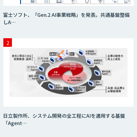
Nuance Gatekeeper 声紋認証ソリュー
富士ソフト、「Gen.2 AI事業戦略」を発表。共通基盤整備
ション
しA…
音声認識／対話型AIのソリューション
Datatang AIデータ処理プラットフォー
ムサービス
Datatang 高品質AIデータ収集・アノテ
ーションサービス
日立製作所、システム開発の全工程にAIを適用する基盤
「Agent…
AIボイス変換 Voidol -Powered by リ
アチェンvoice