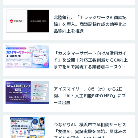
北陸銀行、「ナレッジワークAI商談記
録」を導入。商談記録作成の効率化と
品質向上を推進
「カスタマーサポート向けAI活用ガイ
ド」を公開！対応工数削減からCX向上
までをAIで実現する業務別ユースケー
ス集
アイスマイリー、8/5（水）から2日
間、「AI・人工知能EXPO NEO」にブ
ース出展
つながりAI、横浜市でAI相談サービス
「友達AI」実証実験を開始。夏休みの
子どもの孤立・SOSに対応