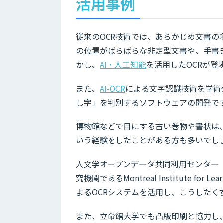
活用事例
従来のOCR技術では、あらかじめ文書
の位置がばらばらな非定型文書や、手書
かし、
AI・人工知能
を活用したOCRが
また、
AI-OCR
による文字認識技術を学術
し字」を判別するソフトウェアの開発で
博物館などで目にする古い巻物や書状は
いう経験をしたことがある方も多いでし
人文学オープンデータ共同利用センター（
究機関であるMontreal Institute for Le
よるOCRシステムを活用し、こうしたく
また、立命館大学でも凸版印刷と協力し