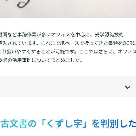
機関など事務作業が多いオフィスを中心に、光学認識技術
導入されています。これまで紙ベースで扱ってきた書類をOCR
より扱いやすくすることが可能です。ここではさらに、オフィ
技術の活用事例についてまとめました。
w
de
o
[
[
]
]
sh
hi
術で古文書の「くずし字」を判別し