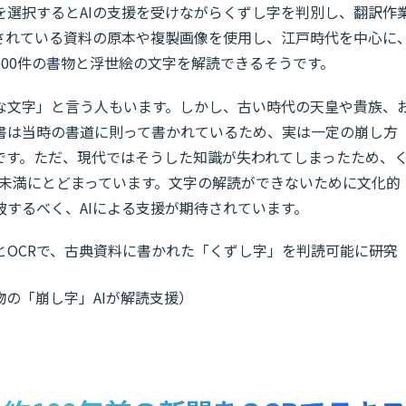
を選択するとAIの支援を受けながらくずし字を判別し、翻訳作
されている資料の原本や複製画像を使用し、江戸時代を中心に
000件の書物と浮世絵の文字を解読できるそうです。
な文字」と言う人もいます。しかし、古い時代の天皇や貴族、
書は当時の書道に則って書かれているため、実は一定の崩し方
です。ただ、現代ではそうした知識が失われてしまったため、
％未満にとどまっています。文字の解読ができないために文化的
するべく、AIによる支援が期待されています。
AIとOCRで、古典資料に書かれた「くずし字」を判読可能に――研究
の「崩し字」AIが解読支援）