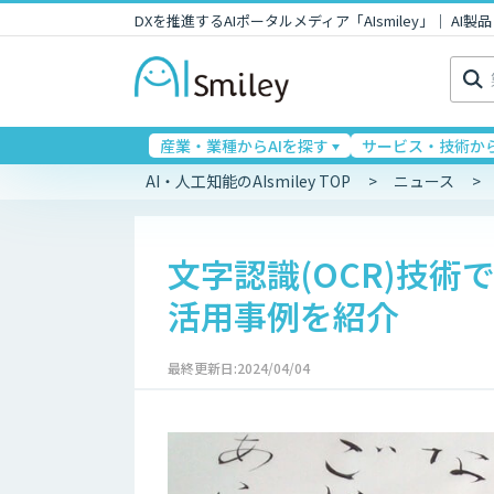
DXを推進するAIポータルメディア「AIsmiley」｜ A
検
索:
産業・業種からAIを探す
サービス・技術から
AI・人工知能のAIsmiley TOP
ニュース
文字認識(OCR)技
活用事例を紹介
最終更新日:2024/04/04