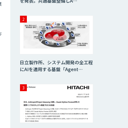
を発表。共通基盤整備しA…
業
、
お
く
日立製作所、システム開発の全工程
にAIを適用する基盤「Agent…