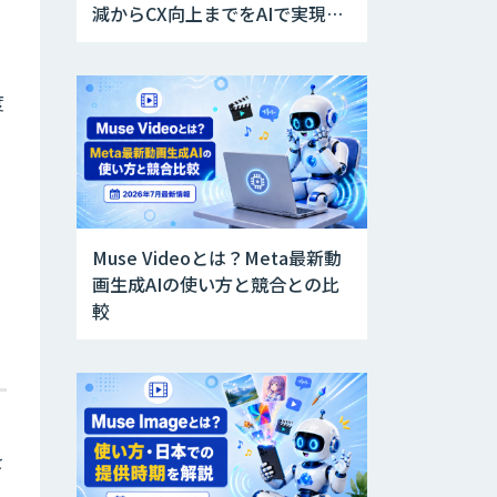
減からCX向上までをAIで実現す
る業務別ユースケース集
度
Muse Videoとは？Meta最新動
画生成AIの使い方と競合との比
較
を