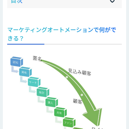
目次
[
[
]
]
sh
hi
マーケティングオートメーションで何がで
きる？