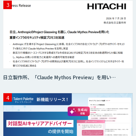
miibo
AI活用e-Learningサービス
CAIWA Service Viii（カイワサービスヴィ
日立製作所、「Claude Mythos Preview」を用い…
ー）
RAGデータ作成ツール
ニーズを理解する対話型AIエージェント