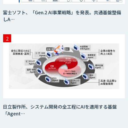
HEROZ ASK
富士ソフト、「Gen.2 AI事業戦略」を発表。共通基盤整備
しA…
異常検知AI
需要予測＋業務最適化AIシステム
『KISS』
AI音声生成 ElevenLabs
日立製作所、システム開発の全工程にAIを適用する基盤
「Agent…
imprai ezCheck