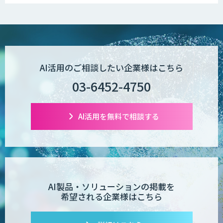
ガイド
生成AI環境構築サービス
AI活用のご相談したい企業様はこちら
生成AI×業務改善研修 ベーシックプラン
03-6452-4750
AI活用を無料で相談する
m2view
【特許調査特化】生成AI構築サービス
AI製品・ソリューションの掲載を
希望される企業様はこちら
対話型AI×データ分析で顧客接点を革新
する