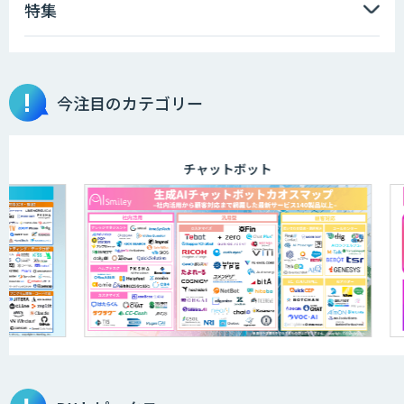
特集
imprai ezKotae
今注目のカテゴリー
ログミーツ powered by GPT-4
チャットボット
JOINT AI Flow byGMO
AIR-NEXUS
secondz Agentsense