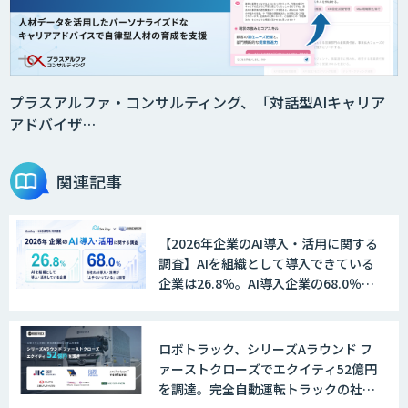
「AI’mON for 展示会」
Web接客を進化させる対話型AIエージェ
ント「AI’mON for WEB」
プラスアルファ・コンサルティング、「対話型AIキャリア
アドバイザ…
AI Driven Develeopment Service
関連記事
【2026年企業のAI導入・活用に関する
生成AI研修サービス「CCAL研修」
調査】AIを組織として導入できている
企業は26.8％。AI導入企業の68.0％
が、自社でのAI導入・活用は「上手く
いっている」と回答
伴走型でAI活用を定着させる「生成AIブ
ロボトラック、シリーズAラウンド フ
ートキャンプ」
ァーストクローズでエクイティ52億円
を調達。完全自動運転トラックの社会