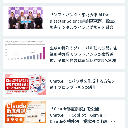
実装に向けた開発・実証を推進
AIガイドライン策定コンサルティング
「ソフトバンク・東北大学 AI for
Disaster Science共創研究所」設立。
災害デジタルツインと防災AIを融合
AI活用支援サービス
生成AI特許のグローバル動向公開。企
業別特許数でソフトバンクが世界首
位、全体公開数は前年比約2倍へ急増
AI駆動開発エキスパート 育成プログラム
ChatGPTでパワポを作成する方法6
DX推進のパートナーに「ジンベイ 生成
選！プロンプトも5つ紹介
AI・DXコンサルティング」
「Claude徹底解説」を公開！
ChatGPT・Copilot・Gemini・
Dify構築サービス
Claudeを機能別／業務別に比較―自
社に合う生成AIの選び方がわかる実践