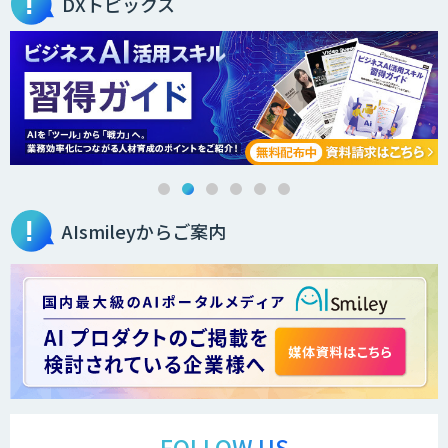
DXトピックス
Smart Search
法人向けAIエージェント「OfficeAI社
員」
AIsmileyからご案内
2層ナレッジ×AIで顧客コミュニケーシ
ョンを効率化「ZEROCK」
＜Dify活用＞AIエージェントDRIVE
運営を自動化し、コミュニティで収益化
する「TIMEWELL BASE」
FOLLOW US