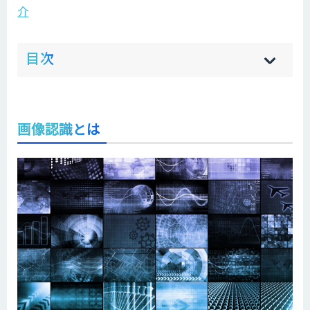
介
ow
de
目次
[
[
]
]
sh
hi
画像認識とは