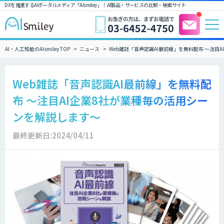
DXを推進するAIポータルメディア「AIsmiley」｜ AI製品・サービスの比較・検索サイト
AI・人工知能のAIsmiley TOP
ニュース
Web雑誌「音声認識AI最前線」を無料配布 ～注目
Web雑誌「音声認識AI最前線」を無料配
布 ～注目AI企業8社が業種毎の活用シー
ンを解説します～
最終更新日:2024/04/11