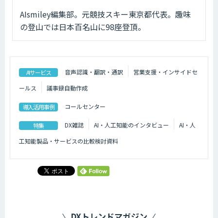
AIsmiley編集部。元競技スキー東京都代表。趣味
の登山では日本百名山に98座登頂。
音声認識・翻訳・通訳
営業支援・インサイドセ
AIサービス
ールス
議事録自動作成
コールセンター
導入活用事例
DX雑誌
AI・人工知能のインタビュー
AI・人
特集
工知能製品・サービスの比較検討資料
DXトレンドマガジン