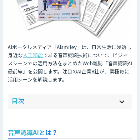
AIポータルメディア「AIsmiley」は、日常生活に浸透し
身近な
人工知能
である音声認識技術について、ビジネ
スシーンでの活用方法をまとめたWeb雑誌「音声認識AI
最前線」を公開します。注目のAI企業8社が、業種毎に
活用シーンを解説します。
ow
de
目次
[
[
]
]
sh
hi
音声認識AIとは？