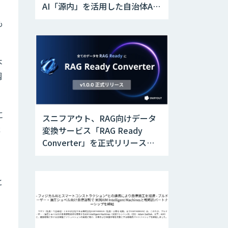
AI「源内」を活用した自治体AX
実証実験を開始
も
本
調
に
スニフアウト、RAG向けデータ
能
変換サービス「RAG Ready
Converter」を正式リリース。
アップデートにより変換精度の
向上やセキュリティ強化を実現
と