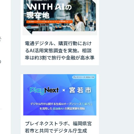
そ
電通デジタル、購買行動におけ
るAI活用実態調査を実施。相談
率は約3割で旅行や金融が高水準
の
、
プレイネクストラボ、福岡県宮
若市と共同でデジタル庁生成