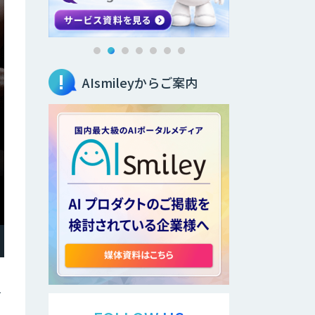
AIsmileyからご案内
て
て