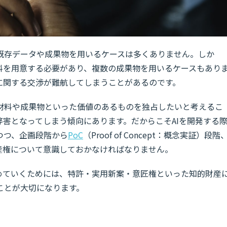
既存データや成果物を用いるケースは多くありません。しか
材料を用意する必要があり、複数の成果物を用いるケースもあり
に関する交渉が難航してしまうことがあるのです。
材料や成果物といった価値のあるものを独占したいと考えるこ
弊害となってしまう傾向にあります。だからこそAIを開発する
つつ、企画段階から
PoC
（Proof of Concept：概念実証）段階
産権について意識しておかなければなりません。
進めていくためには、特許・実用新案・意匠権といった知的財産
ことが大切になります。