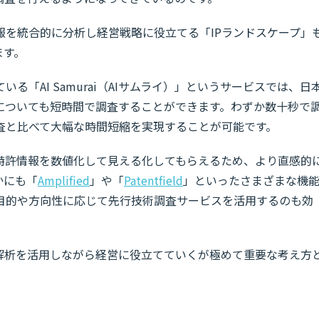
報を統合的に分析し経営戦略に役立てる「IPランドスケープ」
ます。
している「AI Samurai（AIサムライ）」というサービスでは、日
についても短時間で調査することができます。わずか数十秒で
査と比べて大幅な時間短縮を実現することが可能です。
特許情報を数値化して見える化してもらえるため、より直感的
かにも「
Amplified
」や「
Patentfield
」といったさまざまな機
目的や方向性に応じて先行技術調査サービスを活用するのも効
報解析を活用しながら経営に役立てていくが極めて重要な考え方