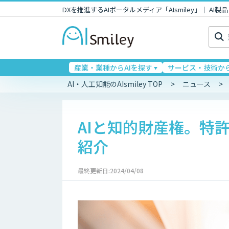
DXを推進するAIポータルメディア「AIsmiley」｜ A
検
索:
産業・業種からAIを探す
サービス・技術から
AI・人工知能のAIsmiley TOP
ニュース
AIと知的財産権。特
紹介
最終更新日:2024/04/08