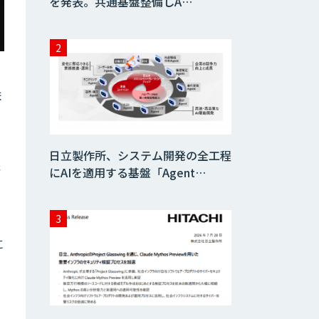
を発表。共通基盤整備しA…
ま
日立製作所、システム開発の全工程
際
にAIを適用する基盤「Agent…
、
に