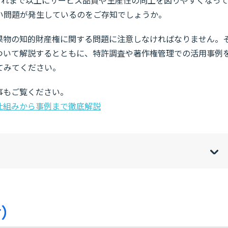
い問題が発生しているのをご存知でしょうか。
成果物の知的財産権に関する問題に注意しなければなりません。
について解説するとともに、特許調査や著作権管理での活用事例
てみてください。
事もご覧ください。
仕組みから事例まで徹底解説
w
de
o
[
[
]
]
sh
hi
財）