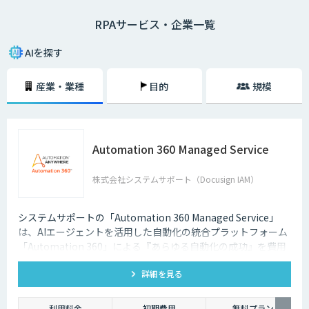
収集など広範囲な業務に対応できる技術として注目を集めています。現
RPAサービス・企業一覧
在、書類作業の多い金融機関や官公庁での導入が進み、その成果が認知さ
れ始めています。
AIを探す
単純な作業は人為的なミスが発生しやすいため、それらの作業をすべて手
作業で行うのは決して効率的とはいえません。RPAの活用によって業務効
産業・業種
目的
規模
率化の妨げとなる要素を排除できるという点は、企業にとっても極めて大
きなメリットがあるといえるでしょう。何より、RPAによって自動化を図
ることで、販売活動や戦略の設計など、より高付加価値な業務へのリソー
スを強化することができるのです。
Automation 360 Managed Service
人間の場合、休憩や休日を必要としますし、体調によって業務の質が低下
してしまうというケースもあるかもしれません。しかし、RPAはソフトウ
ェアであるため、休息も一切必要なく24時間365日稼働させることができ
株式会社システムサポート（Docusign IAM）
るわけです。何より、業務の質を均一化させることもできます。まさに、
働き方改革と業務改善の両面で大きく貢献する救世主といえるでしょう。
システムサポートの「Automation 360 Managed Service」
は、AIエージェントを活用した自動化の統合プラットフォーム
「Automation 360」による『あらゆる自動化の成功』を費用
を抑えて提供します。
詳細を見る
利用料金
初期費用
無料プラン