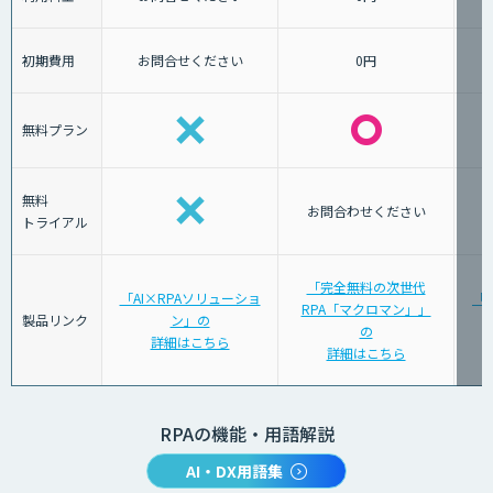
初期費用
お問合せください
0円
無料プラン
無料
お問合わせください
トライアル
「完全無料の次世代
「AI×RPAソリューショ
「Az
RPA「マクロマン」」
製品リンク
ン」の
の
詳細はこちら
詳細はこちら
RPAの機能・用語解説
AI・DX用語集