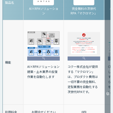
製品名
AI×RPAソリューショ
完全無料の次世代
Az
ン
RPA「マクロマン」
機能
AI×RPAソリューション
コクー株式会社が提供
Ch
建築・土木業界の反復
する「マクロマン」
し
作業を自動化します
は、プロダクト費用は
す
一切不要の完全無料、
ら
定型業務を自動化する
を
次世代RPAです。
し
利用料金
お問合せください
0円