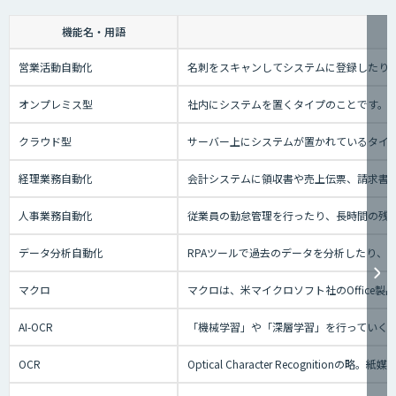
機能名・用語
営業活動自動化
名刺をスキャンしてシステムに登録したり、
オンプレミス型
社内にシステムを置くタイプのことです。
クラウド型
サーバー上にシステムが置かれているタイプの
経理業務自動化
会計システムに領収書や売上伝票、請求書
人事業務自動化
従業員の勤怠管理を行ったり、長時間の残
データ分析自動化
RPAツールで過去のデータを分析したり
マクロ
マクロは、米マイクロソフト社のOffice
AI-OCR
「機械学習」や「深層学習」を行っていく
OCR
Optical Character Recog