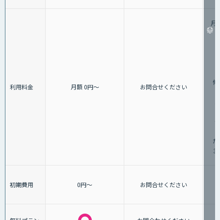
月
（
修
利用料金
月額 0円～
お問合せください
1
・
（
た
3
初期費用
0円～
お問合せください