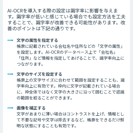
AI-OCRを導入する際の設定は識字率に影響を与えま
す。
識字率が低いと感じている場合でも設定方法を工夫
することで、識字率が
改善できる
可能性があります。
改
善の
ポイントは下記の通りです。
文字の属性を指定する
帳票に記載されている会社名や住所などの
「文字の属性」
を設定します。AI-OCRのデータベース上で「会社名」
「住所」など情報を指定してあげることで、識字率向上に
つながります。
文字のサイズを設定する
帳票上の文字サイズに合わせて範囲を設定することも、識
字率向上に有効です。枠内に文字が記載されている場合
に、枠全体ではなく文字の大きさに沿って囲むことで認識
の範囲を絞ることができます。
画像を補正する
文字があまりに薄い場合はコントラストを上げ、情報とし
て不要な記号や文字は除去するなど、帳票をできるだけ鮮
明な状態にすることも有効です。