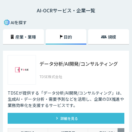
などでは、重要文書は紙でやりとりされているのが現状です。そのため、
AI-OCRサービス・企業一覧
紙文書をキーボード入力でデジタル化しようとすると、膨大な作業量が求
められます。その点、AI-OCRを活用すれば、手入力することなくスキャナ
やデジカメで読み取るだけでデジタル変換できるため、大幅に作業効率が
AIを探す
アップするのです。
産業・業種
目的
規模
AI-OCRなら、読み取った情報をもとに自動的に内容を識別するため、読
み取れる帳票の幅が広がります。ビジネスで使用される帳票には不定形の
ものが少なくありません。たとえば、取引先から送られてくる伝票や請求
書などは、フォーマットがばらばらでしょう。AI-OCRを活用することで、
こうした帳票も自動化が可能となるのです。
データ分析/AI開発/コンサルティング
TDSE株式会社
TDSEが提供する「データ分析/AI開発/コンサルティング」は、
生成AI・データ分析・需要予測などを活用し、企業のDX推進や
業務効率化を支援するサービスです。
詳細を見る