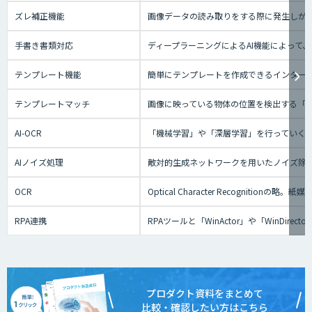
ズレ補正機能
画像データの読み取りをする際に発生しが
手書き書類対応
ディープラーニングによるAI機能によって
テンプレート機能
簡単にテンプレートを作成できるインターフ
テンプレートマッチ
画像に映っている物体の位置を検出する「
AI-OCR
「機械学習」や「深層学習」を行っていく
AIノイズ処理
敵対的生成ネットワークを用いたノイズ除
OCR
Optical Character Recog
RPA連携
RPAツールと「WinActor」や「Win
プロダクト資料をまとめて
比較・確認したい方はこちら