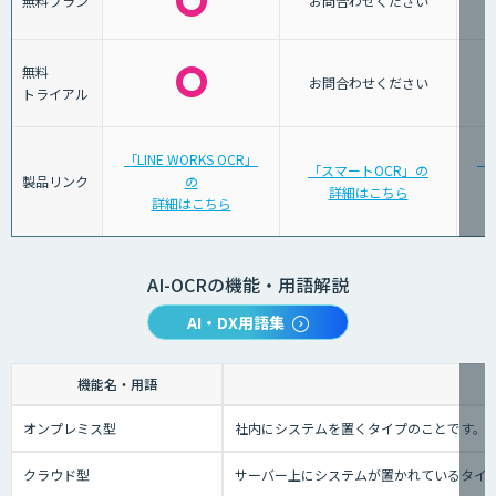
無料プラン
お問合わせください
無料
お問合わせください
トライアル
「LINE WORKS OCR」
「
「スマートOCR」の
製品リンク
の
詳細はこちら
詳細はこちら
AI-OCRの機能・用語解説
AI・DX用語集
機能名・用語
オンプレミス型
社内にシステムを置くタイプのことです。
クラウド型
サーバー上にシステムが置かれているタイプの