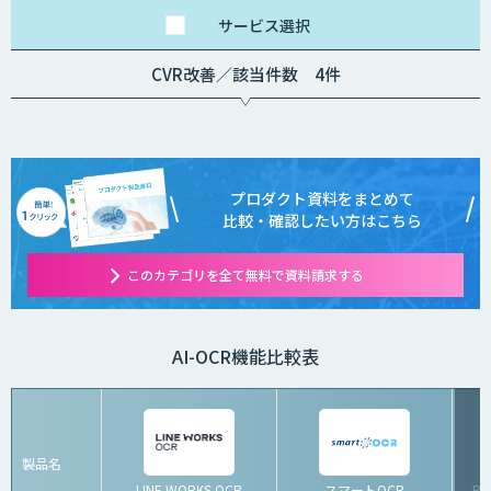
積となります。
サービス
選択
CVR改善／該当件数 4件
プロダクト資料をまとめて
比較・確認したい方はこちら
このカテゴリを全て無料で資料請求する
AI-OCR機能比較表
製品名
LINE WORKS OCR
スマートOCR
R