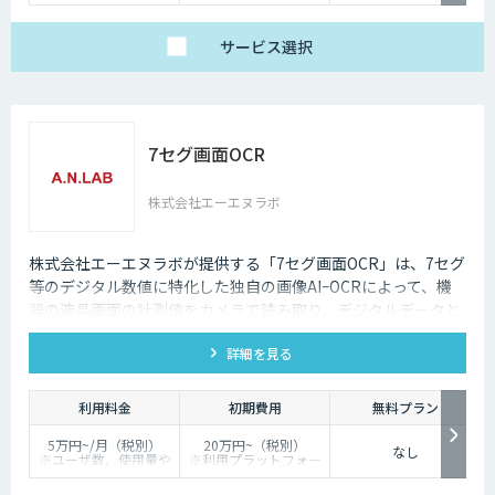
サービス
選択
7セグ画面OCR
株式会社エーエヌラボ
株式会社エーエヌラボが提供する「7セグ画面OCR」は、7セグ
等のデジタル数値に特化した独自の画像AIｰOCRによって、機
器の液晶画面の計測値をカメラで読み取り、デジタルデータと
して記録するサービスです
詳細を見る
利用料金
初期費用
無料プラン
5万円~/月（税別）
20万円~（税別）
なし
※ユーザ数、使用量や
※利用プラットフォー
カスタマイズ要望に応
ムや必要なチューニン
じて変動します。
グの量によって別途見