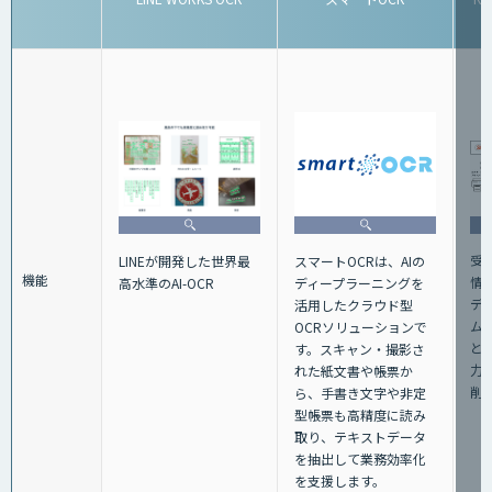
受
LINEが開発した世界最
スマートOCRは、AIの
機能
情報
高水準のAI-OCR
ディープラーニングを
デ
活用したクラウド型
ム
OCRソリューションで
と
す。スキャン・撮影さ
力
れた紙文書や帳票か
削
ら、手書き文字や非定
型帳票も高精度に読み
取り、テキストデータ
を抽出して業務効率化
を支援します。