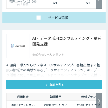
音声コーパス:15,000
なし
なし
円 / 時間
人物写真画像収集:300
円 / 画像
サービス
選択
AI・データ活用コンサルティング・受託
開発支援
株式会社リベルクラフト
AI開発・導入からビジネスコンサルティング、書籍出版まで幅
広い領域での実績があるデータサイエンティストが、AI・デー
タ活用に関して川上から川下までフルラインナップでご支援い
たします。
詳細を見る
利用料金
初期費用
無料プラン
お問合せください
お問合せください
お問合せください