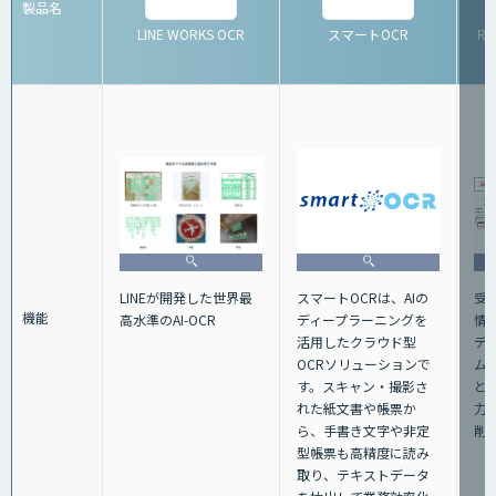
製品名
LINE WORKS OCR
スマートOCR
R
受
LINEが開発した世界最
スマートOCRは、AIの
機能
情報
高水準のAI-OCR
ディープラーニングを
デ
活用したクラウド型
ム
OCRソリューションで
と
す。スキャン・撮影さ
力
れた紙文書や帳票か
削
ら、手書き文字や非定
型帳票も高精度に読み
取り、テキストデータ