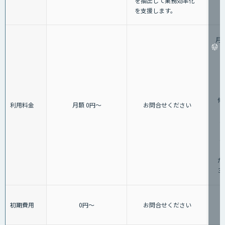
を抽出して業務効率化
を支援します。
月
（
修
利用料金
月額 0円～
お問合せください
1
・
（
た
3
初期費用
0円～
お問合せください