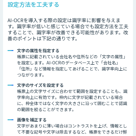
設定方法を工夫する
AI-OCRを導入する際の設定は識字率に影響を与えま
す。
識字率が低いと感じている場合でも設定方法を工夫
することで、識字率が
改善できる
可能性があります。
改
善の
ポイントは下記の通りです。
文字の属性を指定する
帳票に記載されている会社名や住所などの
「文字の属性」
を設定します。AI-OCRのデータベース上で「会社名」
「住所」など情報を指定してあげることで、識字率向上に
つながります。
文字のサイズを設定する
帳票上の文字サイズに合わせて範囲を設定することも、識
字率向上に有効です。枠内に文字が記載されている場合
に、枠全体ではなく文字の大きさに沿って囲むことで認識
の範囲を絞ることができます。
画像を補正する
文字があまりに薄い場合はコントラストを上げ、情報とし
て不要な記号や文字は除去するなど、帳票をできるだけ鮮