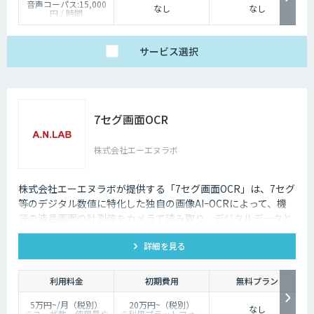
音声コーパス:15,000
なし
なし
円 / 時間
人物写真画像収集:300
円 / 画像
サービス
選択
7セグ画面OCR
株式会社エーエヌラボ
株式会社エーエヌラボが提供する「7セグ画面OCR」は、7セグ
等のデジタル数値に特化した独自の画像AIｰOCRによって、機
器の液晶画面の計測値をカメラで読み取り、デジタルデータと
して記録するサービスです
詳細を見る
利用料金
初期費用
無料プラン
5万円~/月（税別）
20万円~（税別）
なし
※ユーザ数、使用量や
※利用プラットフォー