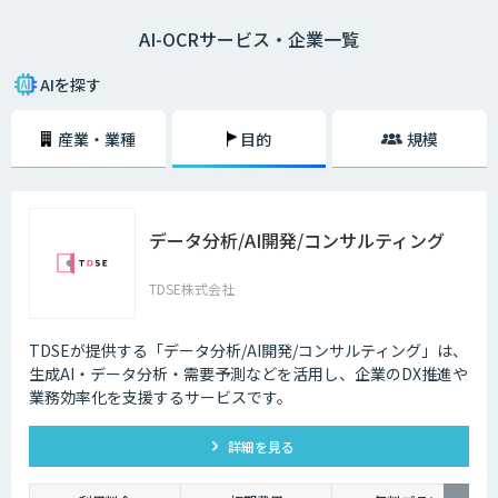
などでは、重要文書は紙でやりとりされているのが現状です。そのため、
AI-OCRサービス・企業一覧
紙文書をキーボード入力でデジタル化しようとすると、膨大な作業量が求
められます。その点、AI-OCRを活用すれば、手入力することなくスキャナ
やデジカメで読み取るだけでデジタル変換できるため、大幅に作業効率が
AIを探す
アップするのです。
産業・業種
目的
規模
AI-OCRなら、読み取った情報をもとに自動的に内容を識別するため、読
み取れる帳票の幅が広がります。ビジネスで使用される帳票には不定形の
ものが少なくありません。たとえば、取引先から送られてくる伝票や請求
書などは、フォーマットがばらばらでしょう。AI-OCRを活用することで、
こうした帳票も自動化が可能となるのです。
データ分析/AI開発/コンサルティング
TDSE株式会社
TDSEが提供する「データ分析/AI開発/コンサルティング」は、
生成AI・データ分析・需要予測などを活用し、企業のDX推進や
業務効率化を支援するサービスです。
詳細を見る