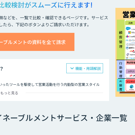
比較検討が
スムーズに行えます!
無などを、一覧で比較・確認できるページです。サービス
したら、下記のボタンよりご請求いただけます。
ーブルメントの資料を全て請求
？
機能・用語解説
といったツールを駆使して営業活動を行う内勤型の営業スタイル
もっと見る
点における顧客との接触履歴を一元管理し、社内でいかに横展開
。
CRMなど、あらゆる社内のステークフォルダー間での連携を強
イネーブルメントサービス・企業一覧
、AIを活用することで精度を高め、過去の受注データや類似企
します。