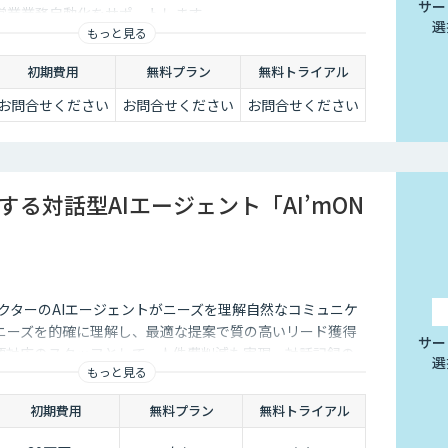
サー
営業業務自動化をサポートします。
選
もっと見る
初期費用
無料プラン
無料トライアル
お問合せください
お問合せください
お問合せください
する対話型AIエージェント「AI’mON
クターのAIエージェントがニーズを理解自然なコミュニケ
ニーズを的確に理解し、最適な提案で質の高いリード獲得
サー
語対応のスタッフとして、人件費削減も実現。対話記録の
選
もっと見る
後の追客も確実な成果へ。
初期費用
無料プラン
無料トライアル