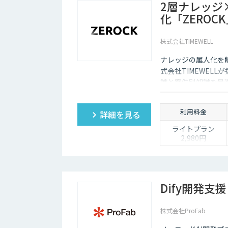
2層ナレッジ
化「ZEROC
株式会社TIMEWELL
ナレッジの属人化を
式会社TIMEWEL
識と案件別知識を最適
工数を最大80%削
利用料金
詳細を見る
ライトプラン
2,980円
「まずは個人でAI
を使い倒したい」
方に
・1名様利用
・AIチャット無制
Dify開発支援
限で、日々の壁打
ちや調査を効率化
株式会社ProFab
※AIスライド作成
など一部機能制限