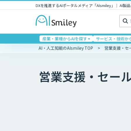
DXを推進するAIポータルメディア「AIsmiley」｜ A
検
索:
産業・業種からAIを探す
サービス・技術から
AI・人工知能のAIsmiley TOP
営業支援・セ
営業支援・セー