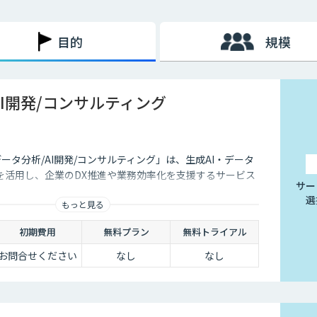
⽤した売れる営業の仕組み化」を行うことです。
目的
規模
、測定・分析によって営業活動の最適化と効率化を目指します。
ルスイネーブルメントの取り組みです。
AI開発/コンサルティング
データ分析/AI開発/コンサルティング」は、生成AI・データ
を活用し、企業のDX推進や業務効率化を支援するサービス
サー
選
もっと見る
初期費用
無料プラン
無料トライアル
お問合せください
なし
なし