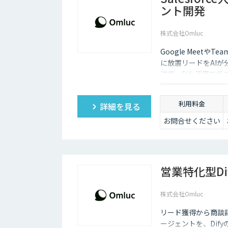
ント開発
株式会社Omluc
Google Meetや
に放置リードをAI
送信。Dify活用で
利用料金
詳細を見る
お問合せください
営業特化型D
株式会社Omluc
リード獲得から商談記
ージェントを、Dif