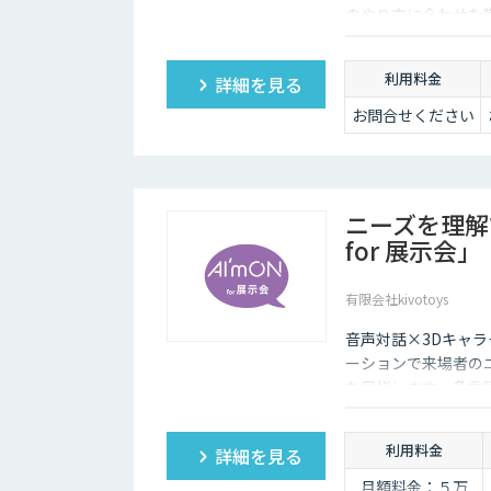
のやり方に合わせた
利用料金
詳細を見る
お問合せください
ニーズを理解
for 展示会」
有限会社kivotoys
音声対話×3Dキャラ
ーションで来場者の
を目指します。多言
取得・分析で展示会
利用料金
詳細を見る
月額料金：５万