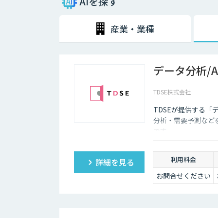
AIを探す
セールスイネーブルメントとは
営業組織の強化・改善を目的として「テクノロジーを活
産業・業種
各施策による売上への貢献度や目標達成状況を数値化し
部門横断的な仕組みを設計・構築するというのが、セー
データ分析/
TDSE株式会社
TDSEが提供する「
分析・需要予測など
です。
利用料金
詳細を見る
お問合せください