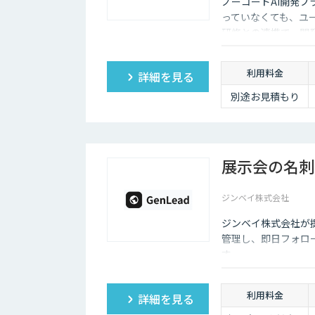
ノーコードAI開発プ
あり
っていなくても、ユ
スタンダードプラ
研修との連携で、開
ン 30,000円
「チームで業務を
劇的に変えたい」
利用料金
詳細を見る
方に
・5名様まで一律
別途お見積もり
料金で使い放題
・全機能制限な
し！ AIスライドも
自動作成
・1名あたり実質
展示会の名刺
6,000円で、チーム
の生産性を最大化
ジンベイ株式会社
ジンベイ株式会社が提
管理し、即日フォロ
す。
利用料金
詳細を見る