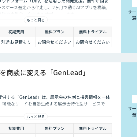
ラットフォーム「Dify」を活用した開発支援。要件が固ま
ースケース選定から伴走し、2ヶ月で動くAIアプリを構築。
サー
発後の内製化・自走までサポートします。
選
もっと見る
初期費用
無料プラン
無料トライアル
別途お見積もり
お問合せください
お問合せください
を商談に変える「GenLead」
供する「GenLead」は、展示会の名刺と接客情報を一体
ー可能なリードを自動生成する展示会特化型サービスで
サー
選
もっと見る
初期費用
無料プラン
無料トライアル