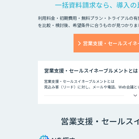
一括資料請求なら、導入の
利用料金・初期費用・無料プラン・トライアルの有
を比較・検討後、希望条件に合うものが見つかりま
営業支援・セールスイネ
営業支援・セールスイネーブルメントとは
営業支援・セールスイネーブルメントとは
見込み客（リード）に対し、メールや電話、Web会議
のことです。
ファーストコンタクトから成約にいたるまで、多様な接
できるかにかかっているといっても過言ではありません
そのためには、営業部門だけでなくマーケティング部門や
営業支援・セールス
めなくてはなりません。
営業支援ツールはこうした部署間の連携をシームレスにし
業のデータなどをもとに将来的な販売予測までも可能に