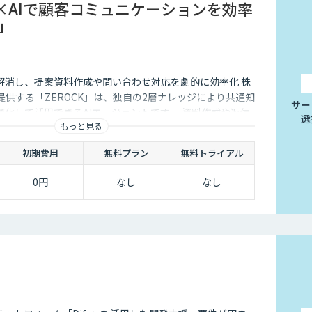
×AIで顧客コミュニケーションを効率
K」
解消し、提案資料作成や問い合わせ対応を劇的に効率化 株
Lが提供する「ZEROCK」は、独自の2層ナレッジにより共通知
サー
化して活用できるAIエージェントです 。資料作成や返信
選
もっと見る
減し、商談獲得までを自動化します。
初期費用
無料プラン
無料トライアル
0円
なし
なし