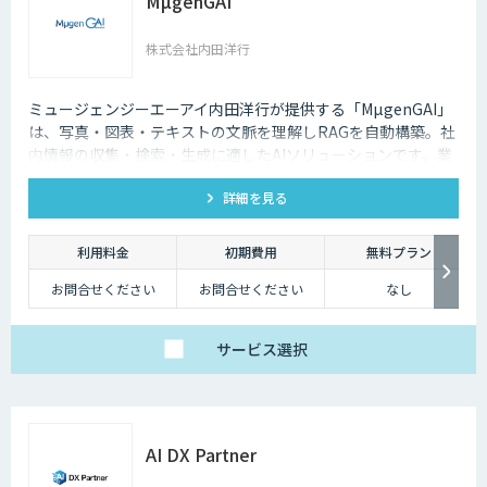
MµgenGAI
株式会社内田洋行
ミュージェンジーエーアイ内田洋行が提供する「MµgenGAI」
は、写真・図表・テキストの文脈を理解しRAGを自動構築。社
内情報の収集・検索・生成に適したAIソリューションです。業
種を問わず業務効率とナレッジ活用を支援します。
詳細を見る
利用料金
初期費用
無料プラン
お問合せください
お問合せください
なし
サービス
選択
AI DX Partner