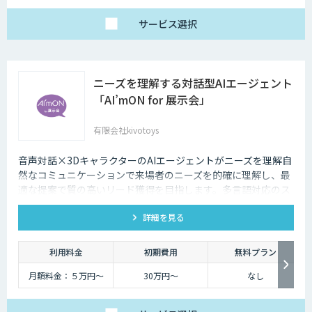
サービス
選択
ニーズを理解する対話型AIエージェント
「AI’mON for 展示会」
有限会社kivotoys
音声対話×3DキャラクターのAIエージェントがニーズを理解自
然なコミュニケーションで来場者のニーズを的確に理解し、最
適な提案で質の高いリード獲得を目指します。多言語対応のス
タッフとして、人件費削減も実現。対話記録の取得・分析で展
詳細を見る
示会後の追客も確実な成果へ。
利用料金
初期費用
無料プラン
月額料金：５万円〜
30万円〜
なし