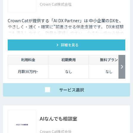
Crown Cat株式会社
Crown Catが提供する「AI DX Partner」は 中小企業のDXを、
やさしく・速く・確実に”前進させる伴走支援です。 DX未経験
でも導入しやすく、効果を実感しやすい、小さな一歩から始め
るDX支援サービスです。 AI DX Partnerは、大手企業のDX支援
詳細を見る
で培ったノウハウをベースに、 地方・中小企業のための“現実
的なDX”を設計・実装・運用まで一貫して支援いたします。 私
たちは、コンサル×開発×AIの力で、現場に寄り添った 『ちょ
利用料金
初期費用
無料プラン
うどいいDX』を実現します。
月額30万円~
なし
なし
サービス
選択
AIなんでも相談室
Crown Cat株式会社