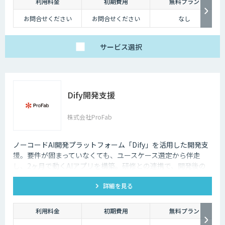
利用料金
初期費用
無料プラン
お問合せください
お問合せください
なし
サービス
選択
Dify開発支援
株式会社ProFab
ノーコードAI開発プラットフォーム「Dify」を活用した開発支
援。要件が固まっていなくても、ユースケース選定から伴走
し、2ヶ月で動くAIアプリを構築。研修との連携で、開発後の
内製化・自走までサポートします。
詳細を見る
利用料金
初期費用
無料プラン