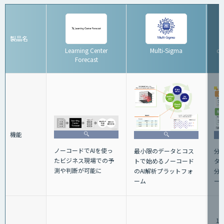
製品名
Learning Center
Multi-Sigma
d
Forecast
機能
ノーコードでAIを使っ
最小限のデータとコス
分
たビジネス現場での予
トで始めるノーコード
タ
測や判断が可能に
のAI解析プラットフォ
分
ーム
ー
1,