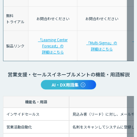
無料
お問合わせください
お問合わせください
トライアル
「Learning Center
「
「Multi-Sigma」の
製品リンク
Forecast」の
詳細はこちら
詳細はこちら
営業支援・セールスイネーブルメントの機能・用語解説
AI・DX用語集
機能名・用語
インサイドセールス
見込み客（リード）に対し、メールや
営業活動自動化
名刺をスキャンしてシステムに登録し