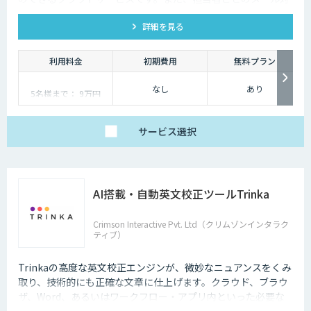
応状況(受信・返信・未返信の件数など)も可視化します。
詳細を見る
利用料金
初期費用
無料プラン
なし
あり
5名様まで： 9万円
6名様以降〜： 9万円 +
9,600円×利用人数−5
サービス
選択
AI搭載・自動英文校正ツールTrinka
Crimson Interactive Pvt. Ltd（クリムゾンインタラク
ティブ）
Trinkaの高度な英文校正エンジンが、微妙なニュアンスをくみ
取り、技術的にも正確な文章に仕上げます。クラウド、ブラウ
ザ、Word、あるいはワークフロー・アプリ内といった必要な
場所でリアルタイムでの強力な英文法チェックを可能にしま