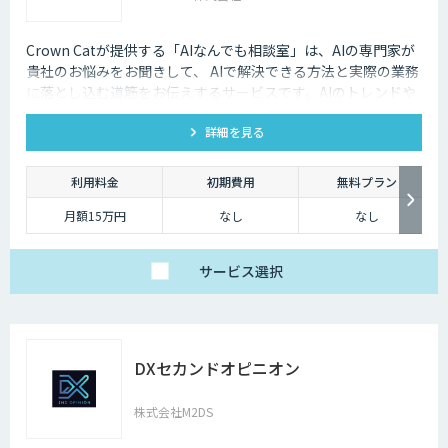
Crown Catが提供する「AIなんでも相談室」は、AIの専門家が
貴社のお悩みをお聞きして、 AIで解決できる方法と実際の業務
に落とし込む道筋をお伝えするサービスです。AIのトレンドや
最新の事例はもちろん、自社にあった活用を安価にクイックに
詳細を見る
知ることができます。
利用料金
初期費用
無料プラン
月額15万円
なし
なし
サービス
選択
DXセカンドオピニオン
株式会社M2DS