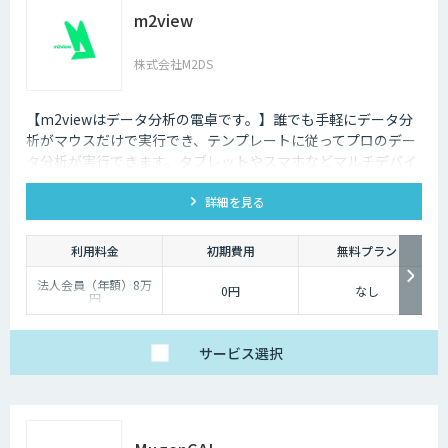
m2view
株式会社M2DS
【m2viewはデータ分析の電卓です。】誰でも手軽にデータ分
析がマウスだけで実行でき、テンプレートに従ってプロのデー
タ分析が実行できます。タブレットやスマホなどマルチデバイ
ス対応で、ブラウザから利用できます。現状分析や需要予測な
詳細を見る
ど高度なデータ分析があなたの社内で実現できます。
利用料金
初期費用
無料プラン
法人会員（年額）8万
0円
なし
円
サービス
選択