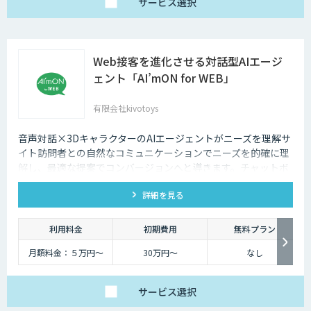
サービス
選択
Web接客を進化させる対話型AIエージ
ェント「AI’mON for WEB」
有限会社kivotoys
音声対話×3DキャラクターのAIエージェントがニーズを理解サ
イト訪問者との自然なコミュニケーションでニーズを的確に理
解し、最適な提案でコンバージョンへと導きます。チャットボ
ットを超えた最強のデジタル営業、デジタル広報担当です。
詳細を見る
利用料金
初期費用
無料プラン
月額料金：５万円〜
30万円〜
なし
サービス
選択