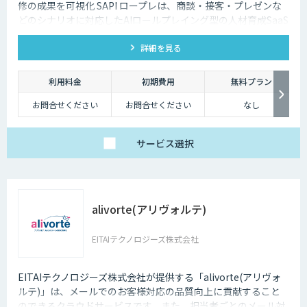
修の成果を可視化 SAPI ロープレは、商談・接客・プレゼンな
どのシナリオに対応したAIロールプレイング型の人材育成SaaS
です。 AIアバターとの実践トレーニングと動画フィードバック
詳細を見る
により、新人・中途スタッフの早期戦力化と教育の属人化解消
を支援します。
利用料金
初期費用
無料プラン
お問合せください
お問合せください
なし
サービス
選択
alivorte(アリヴォルテ)
EITAIテクノロジーズ株式会社
EITAIテクノロジーズ株式会社が提供する「alivorte(アリヴォ
ルテ)」は、メールでのお客様対応の品質向上に貢献すること
のできるクラウドサービスです。また、担当者ごとのメール対