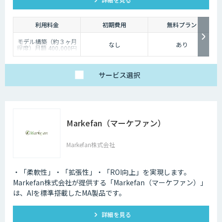
利用料金
初期費用
無料プラン
モデル構築（約３ヶ月
なし
あり
程度）月額 400,000円
～
モデル構築後の保守
（約１２ヶ月程度）月
額 100,000円～
サービス
選択
Markefan（マーケファン）
Markefan株式会社
・「柔軟性」・「拡張性」・「ROI向上」を実現します。
Markefan株式会社が提供する「Markefan（マーケファン）」
は、AIを標準搭載したMA製品です。
詳細を見る