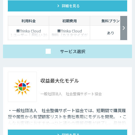
詳細を見る
す。
利用料金
初期費用
無料プラン
■Trinka Cloud
■Trinka Cloud
あり
１ユーザー｜月払い 20
無料（カスタマイズが
ドル／年払い 80ドル
必要な場合は別途ご相
■Trinka API
談）
お問合せください
■Trinka API
※日本法人とのご契
お問合せください
サービス
選択
約、日本円でお支払い
いただくことが可能で
す。
収益最大化モデル
一般社団法人 社会整備サポート協会
・一般社団法人 社会整備サポート協会では、短期間で購買履
歴や属性から有望顧客リストを貴社専用にモデルを開発。 ・こ
んなお客様におすすめ→ひと通りの情報収集が終了し、具体的
なモデル開発を検討しているお客様。
詳細を見る