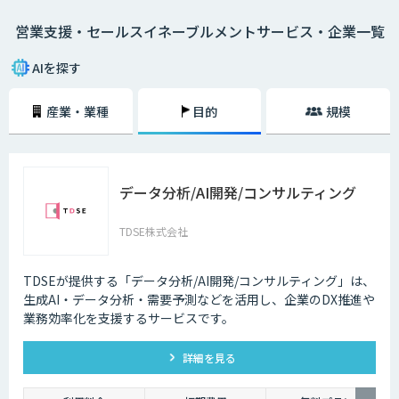
いっても過言ではありません。
営業支援・セールスイネーブルメントサービス・企業一覧
そのためには、営業部門だけでなくマーケティング部門やCRMなど、あら
ゆる社内のステークフォルダー間での連携を強めなくてはなりません。
営業支援ツールはこうした部署間の連携をシームレスにし、AIを活用する
AIを探す
ことで精度を高め、過去の受注データや類似企業のデータなどをもとに将
来的な販売予測までも可能にします。
産業・業種
目的
規模
セールスイネーブルメントとは
営業組織の強化・改善を目的として「テクノロジーを活⽤した売れる営業
の仕組み化」を行うことです。
データ分析/AI開発/コンサルティング
各施策による売上への貢献度や目標達成状況を数値化し、測定・分析によ
って営業活動の最適化と効率化を目指します。
TDSE株式会社
部門横断的な仕組みを設計・構築するというのが、セールスイネーブルメ
ントの取り組みです。
TDSEが提供する「データ分析/AI開発/コンサルティング」は、
生成AI・データ分析・需要予測などを活用し、企業のDX推進や
業務効率化を支援するサービスです。
詳細を見る