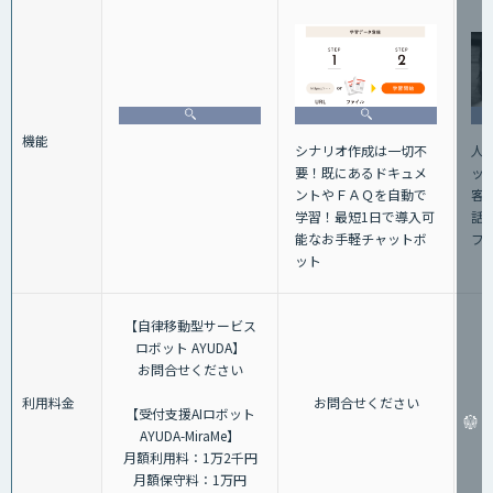
機能
人
シナリオ作成は一切不
ッ
要！既にあるドキュメ
客
ントやＦＡＱを自動で
話+
学習！最短1日で導入可
フ
能なお手軽チャットボ
ット
【自律移動型サービス
ロボット AYUDA】
お問合せください
利用料金
お問合せください
【受付支援AIロボット
AYUDA-MiraMe】
月額利用料：1万2千円
月額保守料：1万円