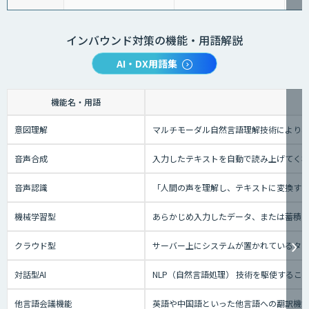
インバウンド対策の機能・用語解説
AI・DX用語集
機能名・用語
意図理解
マルチモーダル自然言語理解技術により、
音声合成
入力したテキストを自動で読み上げてく
音声認識
「人間の声を理解し、テキストに変換する技
機械学習型
あらかじめ入力したデータ、または蓄積さ
クラウド型
サーバー上にシステムが置かれているタイプ
対話型AI
NLP（自然言語処理） 技術を駆使する
他言語会議機能
英語や中国語といった他言語への翻訳機