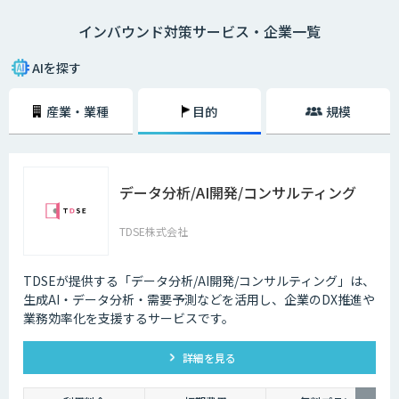
語対応のAIの導入が進んでいます。言語や営業時間を問わずにサービスを
インバウンド対策サービス・企業一覧
提供できるAIは、観光業界を支える味方となることでしょう。
AIを探す
産業・業種
目的
規模
データ分析/AI開発/コンサルティング
TDSE株式会社
TDSEが提供する「データ分析/AI開発/コンサルティング」は、
生成AI・データ分析・需要予測などを活用し、企業のDX推進や
業務効率化を支援するサービスです。
詳細を見る