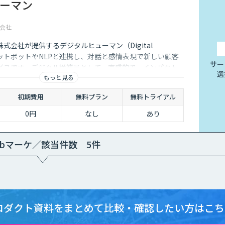
ーマン
会社
式会社が提供するデジタルヒューマン（Digital
ャットボットやNLPと連携し、対話と感情表現で新しい顧客
サー
ビスです。デジタル従業員として、直感的で、インパクト
選
もっと見る
るサービス創造と顧客体験が提供できます。
初期費用
無料プラン
無料トライアル
0円
なし
あり
ebマーケ／該当件数 5件
ロダクト資料をまとめて
比較・確認したい方はこち