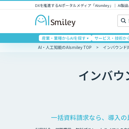
DXを推進するAIポータルメディア「AIsmiley」｜ A
検
索:
産業・業種からAIを探す
サービス・技術から
AI・人工知能のAIsmiley TOP
インバウンド
インバウ
一括資料請求なら、導入の