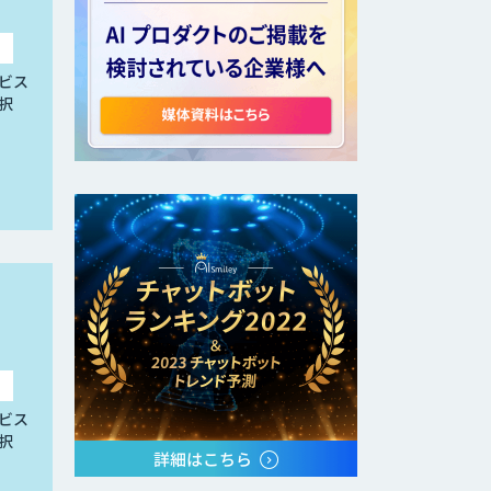
ビス
択
ビス
択