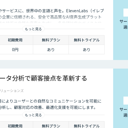
サービスに、世界中の言語と声を。ElevenLabs（イレブ
の企業に信頼される、安全で高品質なAI音声生成プラット
サー
端の技術で自然な音声を生成し、多言語対応やボイスクロ
選
もっと見る
用を防ぐ倫理的ガードレールの中で提供します。
初期費用
無料プラン
無料トライアル
0円
あり
あり
データ分析で顧客接点を革新する
リューションズ
Iの活用によりユーザーとの自然なコミュニケーションを可能に
分析し、顧客対応の改善、最適化支援を可能にします。
サー
選
もっと見る
初期費用
無料プラン
無料トライアル