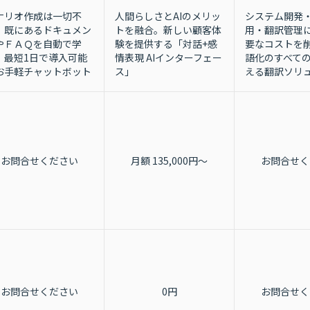
システム開発
ナリオ作成は一切不
人間らしさとAIのメリッ
用・翻訳管理
！既にあるドキュメン
トを融合。新しい顧客体
要なコストを
やＦＡＱを自動で学
験を提供する「対話+感
語化のすべて
！最短1日で導入可能
情表現 AIインターフェー
える翻訳ソリ
お手軽チャットボット
ス」
お問合せください
月額 135,000円〜
お問合せく
お問合せください
0円
お問合せく