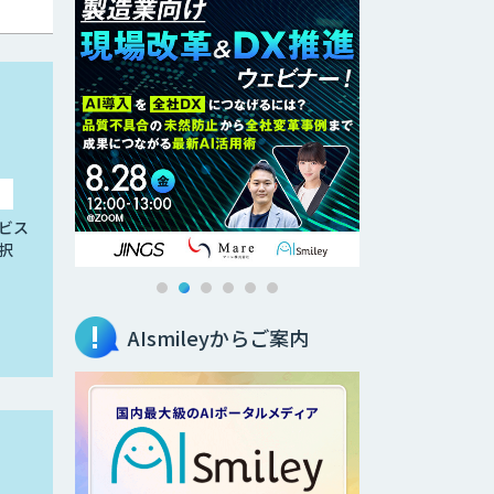
ビス
択
AIsmileyからご案内