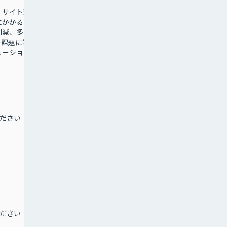
・サイト運
業界最安値のＡＩ・映像
にかかる不
通訳サービス、レンタル
削減、多言
スマホ＋多言語通訳でイ
の課題に答
ンバウンド対応をサポー
ューション
ト！
ださい
1,980円
ださい
0円