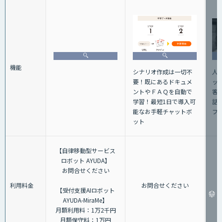
機能
人
シナリオ作成は一切不
ッ
要！既にあるドキュメ
客
ントやＦＡＱを自動で
話+
学習！最短1日で導入可
フ
能なお手軽チャットボ
ット
【自律移動型サービス
ロボット AYUDA】
お問合せください
利用料金
お問合せください
【受付支援AIロボット
AYUDA-MiraMe】
月額利用料：1万2千円
月額保守料：1万円