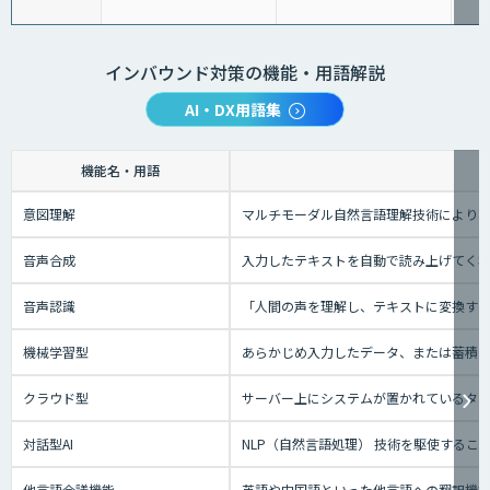
インバウンド対策の機能・用語解説
AI・DX用語集
機能名・用語
意図理解
マルチモーダル自然言語理解技術により、
音声合成
入力したテキストを自動で読み上げてく
音声認識
「人間の声を理解し、テキストに変換する技
機械学習型
あらかじめ入力したデータ、または蓄積さ
クラウド型
サーバー上にシステムが置かれているタイプ
対話型AI
NLP（自然言語処理） 技術を駆使する
他言語会議機能
英語や中国語といった他言語への翻訳機