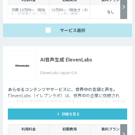
月額 10万円〜（税抜
50万円〜（税抜き・約
なし
き・利用量に応じて見
1ヶ月〜構築）
積り）
サービス
選択
AI音声生成 ElevenLabs
ElevenLabs Japan G.K.
あらゆるコンテンツやサービスに、世界中の言語と声を。
ElevenLabs（イレブンラボ）は、世界中の企業に信頼され
る、安全で高品質なAI音声生成プラットフォームです。最先端
の技術で自然な音声を生成し、多言語対応やボイスクローニン
詳細を見る
グ機能も、悪用を防ぐ倫理的ガードレールの中で提供します。
利用料金
初期費用
無料プラン