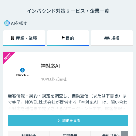
語対応のAIの導入が進んでいます。言語や営業時間を問わずにサービスを
インバウンド対策サービス・企業一覧
提供できるAIは、観光業界を支える味方となることでしょう。
AIを探す
産業・業種
目的
規模
神対応AI
NOVEL株式会社
顧客情報・契約・規定を調査し、自動返信（または下書き）ま
で完了。NOVEL株式会社が提供する「神対応AI」は、問い合わ
せ対応を送信まで完了させるAIエージェントです。顧客情報・
契約・規定を突き合わせて回答を数十秒で作成し、自動送信か
詳細を見る
下書き止めかを選べます。
利用料金
初期費用
無料プラン