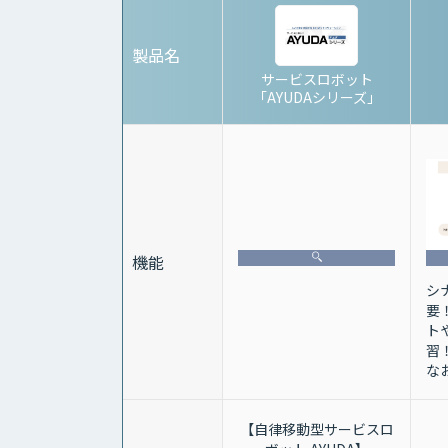
製品名
サービスロボット
「AYUDAシリーズ」
機能
シ
要
ト
習
な
【自律移動型サービスロ