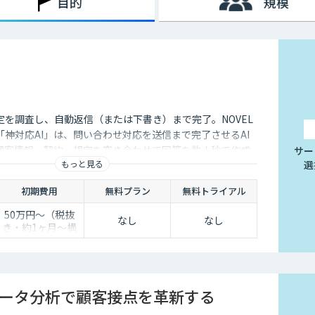
目的
規模
定を調査し、自動返信（または下書き）まで完了。NOVEL
神対応AI」は、問い合わせ対応を送信まで完了させるAI
顧客情報・契約・規定を突き合わせて回答を数十秒で作成
サー
もっと見る
選
き止めかを選べます。
初期費用
無料プラン
無料トライアル
50万円〜（税抜
なし
なし
き・約1ヶ月〜構
築）
データ分析で顧客接点を革新する