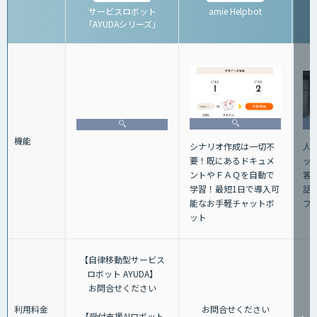
サービスロボット
amie Helpbot
「AYUDAシリーズ」
機能
人
シナリオ作成は一切不
ッ
要！既にあるドキュメ
客
ントやＦＡＱを自動で
話+
学習！最短1日で導入可
フ
能なお手軽チャットボ
ット
【自律移動型サービス
ロボット AYUDA】
お問合せください
利用料金
お問合せください
【受付支援AIロボット