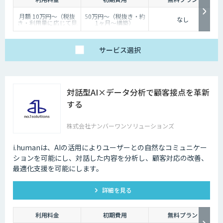
月額 10万円〜（税抜
50万円〜（税抜き・約
なし
き・利用量に応じて見
1ヶ月〜構築）
積り）
サービス
選択
対話型AI×データ分析で顧客接点を革新
する
株式会社ナンバーワンソリューションズ
i.humanは、AIの活用によりユーザーとの自然なコミュニケー
ションを可能にし、対話した内容を分析し、顧客対応の改善、
最適化支援を可能にします。
詳細を見る
利用料金
初期費用
無料プラン