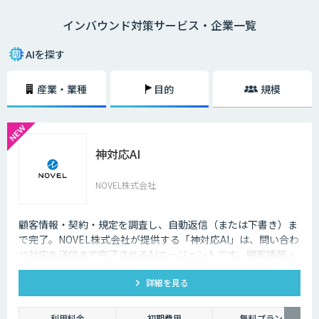
語対応のAIの導入が進んでいます。言語や営業時間を問わずにサービスを
インバウンド対策サービス・企業一覧
提供できるAIは、観光業界を支える味方となることでしょう。
AIを探す
産業・業種
目的
規模
神対応AI
NOVEL株式会社
顧客情報・契約・規定を調査し、自動返信（または下書き）ま
で完了。NOVEL株式会社が提供する「神対応AI」は、問い合わ
せ対応を送信まで完了させるAIエージェントです。顧客情報・
契約・規定を突き合わせて回答を数十秒で作成し、自動送信か
詳細を見る
下書き止めかを選べます。
利用料金
初期費用
無料プラン