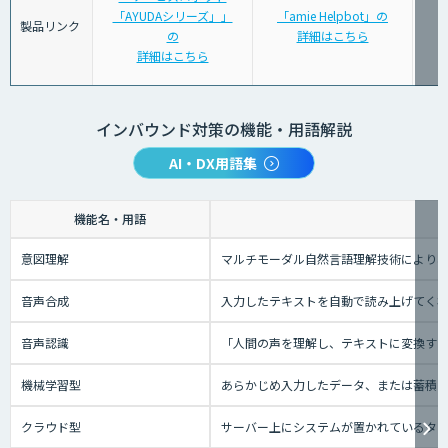
「AYUDAシリーズ」」
「amie Helpbot」の
製品リンク
の
詳細はこちら
詳細はこちら
インバウンド対策の機能・用語解説
AI・DX用語集
機能名・用語
意図理解
マルチモーダル自然言語理解技術により、
音声合成
入力したテキストを自動で読み上げてく
音声認識
「人間の声を理解し、テキストに変換する技
機械学習型
あらかじめ入力したデータ、または蓄積さ
クラウド型
サーバー上にシステムが置かれているタイプ