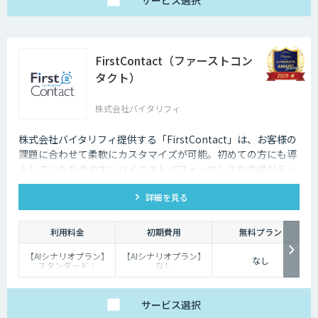
サービス
選択
FirstContact（ファーストコン
タクト）
株式会社バイタリフィ
株式会社バイタリフィ提供する「FirstContact」は、お客様の
課題に合わせて柔軟にカスタマイズが可能。初めての方にも導
入していただきやすいハイコストパフォーマンスな生成AIチャ
ットボットです。
詳細を見る
利用料金
初期費用
無料プラン
【AIシナリオプラン】
【AIシナリオプラン】
なし
スタンダード：
なし
￥2,980～/月、プレミ
【生成AIプラン】：
アム：￥15,000～/
￥100,000
月、プロ：￥29,000
～/月（10万PVを超え
サービス
選択
る分は別途請求）