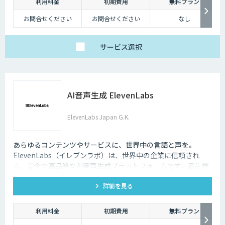
利用料金
初期費用
無料プラン
お問合せください
お問合せください
なし
サービス
選択
AI音声生成 ElevenLabs
ElevenLabs Japan G.K.
あらゆるコンテンツやサービスに、世界中の言語と声を。
ElevenLabs（イレブンラボ）は、世界中の企業に信頼され
る、安全で高品質なAI音声生成プラットフォームです。最先端
の技術で自然な音声を生成し、多言語対応やボイスクローニン
詳細を見る
グ機能も、悪用を防ぐ倫理的ガードレールの中で提供します。
利用料金
初期費用
無料プラン