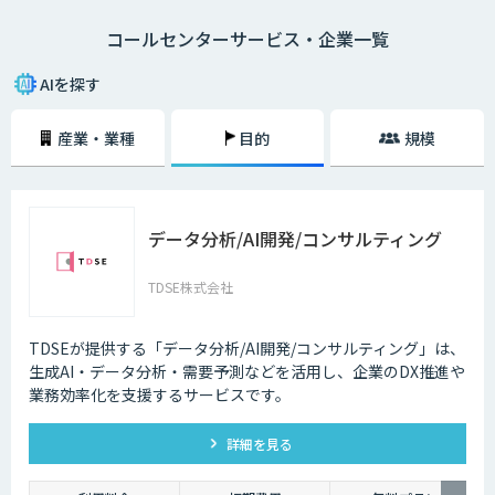
になり、電話対応の品質も向上しました。
コールセンターサービス・企業一覧
メールでのやり取りに比べ、チャットでのやり取りは即時性があることも
大きな理由の一つです。顧客の時間の都合に合わせて問い合わせができる
AIを探す
ようになることで、カスタマーサポートが向上します。その結果顧客が知
りたいときにすぐ問題を解決できるので、顧客満足度も向上します。ま
産業・業種
目的
規模
た、AIによる自然なコミュニケーションを図ることで、顧客との関係性を
維持することも期待できます。
AI・人工知能では対応できないような複雑な質問や、利用者の意図する回
答ができなかった場合は、オペレーターによる有人チャットで継続対応を
データ分析/AI開発/コンサルティング
可能にする機能も重要です。専門スキルを持ったオペレーターがチャット
による対応を行うとともに、その中で得られたナレッジを蓄積していくこ
とで、運用開始後の回答精度の維持と向上につながります。AIと専門家と
TDSE株式会社
の連携が、自動回答率を高めるサイクルを回します。また、蓄積されたナ
レッジは、問い合わせをリアルタイムでテキスト化し、問い合わせ内容に
対する回答候補をオペレーターに提示するサービスにも活用することが可
TDSEが提供する「データ分析/AI開発/コンサルティング」は、
能です。回答内容の候補や関連する資料を瞬時に画面に表示できるように
生成AI・データ分析・需要予測などを活用し、企業のDX推進や
なった結果、回答にかかる時間の短縮でき、顧客からの電話のつながりや
業務効率化を支援するサービスです。
すさが改善されるのです。
詳細を見る