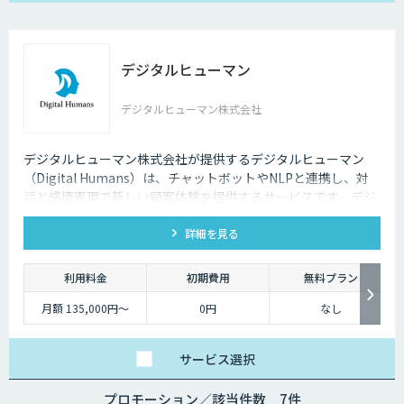
【生成AIプラン】
￥80,000～/月（質問
回数～5000回、超過分
は別途請求）
デジタルヒューマン
デジタルヒューマン株式会社
デジタルヒューマン株式会社が提供するデジタルヒューマン
（Digital Humans）は、チャットボットやNLPと連携し、対
話と感情表現で新しい顧客体験を提供するサービスです。デジ
タル従業員として、直感的で、インパクトがあり、競争力があ
詳細を見る
るサービス創造と顧客体験が提供できます。
利用料金
初期費用
無料プラン
月額 135,000円〜
0円
なし
サービス
選択
プロモーション／該当件数 7件