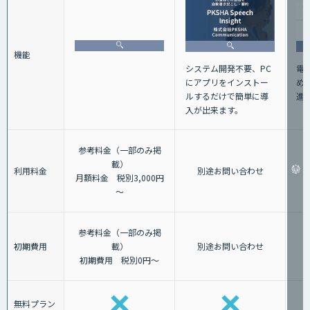
機能
電
システム開発不要、PC
め
にアプリをインストー
進
ルするだけで簡単に導
入が出来ます。
参考料金（一部のみ掲
載）
利用料金
別途お問い合わせ
月額料金 税別3,000円
～
参考料金（一部のみ掲
初期費用
載）
別途お問い合わせ
初期費用 税別0円～
無料プラン