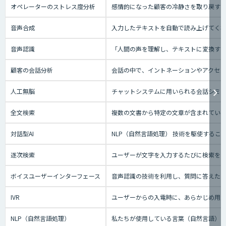
オペレーターのストレス度分析
感情的になった顧客の冷静さを取り戻す
音声合成
入力したテキストを自動で読み上げてく
音声認識
「人間の声を理解し、テキストに変換する技
顧客の会話分析
会話の中で、イントネーションやアクセン
人工無脳
チャットシステムに用いられる会話シミ
全文検索
複数の文書から特定の文章が含まれてい
対話型AI
NLP（自然言語処理） 技術を駆使する
逐次検索
ユーザーが文字を入力するたびに検索を実
ボイスユーザーインターフェース
音声認識の技術を利用し、質問に答えたり、テ
IVR
ユーザーからの入電時に、あらかじめ用
NLP（自然言語処理）
私たちが使用している言葉（自然言語）