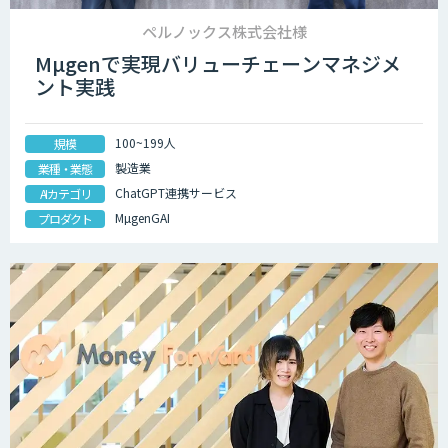
ペルノックス株式会社様
Mµgenで実現バリューチェーンマネジメ
ント実践
100~199人
規模
製造業
業種・業態
ChatGPT連携サービス
AIカテゴリ
MµgenGAI
プロダクト