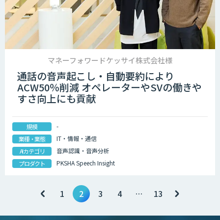
マネーフォワードケッサイ株式会社様
通話の音声起こし・自動要約により
ACW50％削減 オペレーターやSVの働きや
すさ向上にも貢献
-
規模
IT・情報・通信
業種・業態
音声認識・音声分析
AIカテゴリ
PKSHA Speech Insight
プロダクト
1
2
3
4
…
13