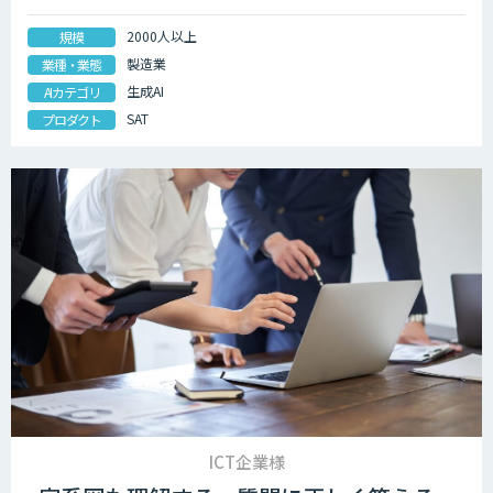
2000人以上
規模
製造業
業種・業態
生成AI
AIカテゴリ
SAT
プロダクト
ICT企業様