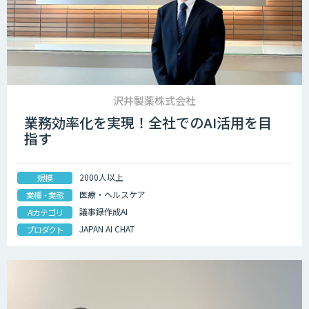
沢井製薬株式会社
業務効率化を実現！全社でのAI活用を目
指す
2000人以上
規模
医療・ヘルスケア
業種・業態
議事録作成AI
AIカテゴリ
JAPAN AI CHAT
プロダクト