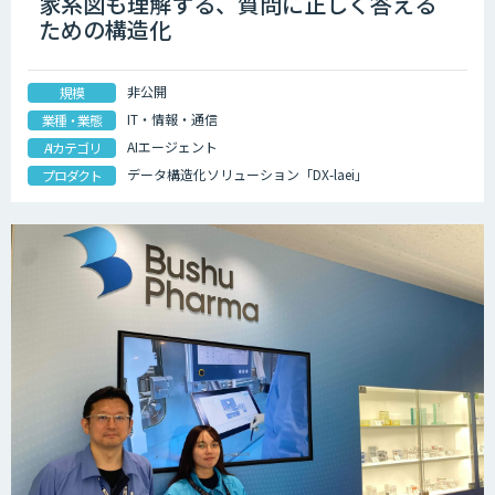
家系図も理解する、質問に正しく答える
ための構造化
非公開
規模
IT・情報・通信
業種・業態
AIエージェント
AIカテゴリ
データ構造化ソリューション「DX-laei」
プロダクト