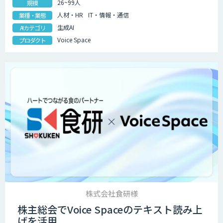
26~99人
規模
人材・HR
IT・情報・通信
業種・業態
生成AI
AIカテゴリ
Voice Space
プロダクト
株式会社食研様
株主総会でVoice Spaceのテキスト読み上
げを活用