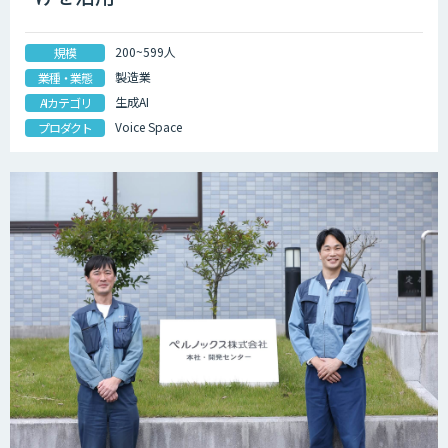
200~599人
規模
製造業
業種・業態
生成AI
AIカテゴリ
Voice Space
プロダクト