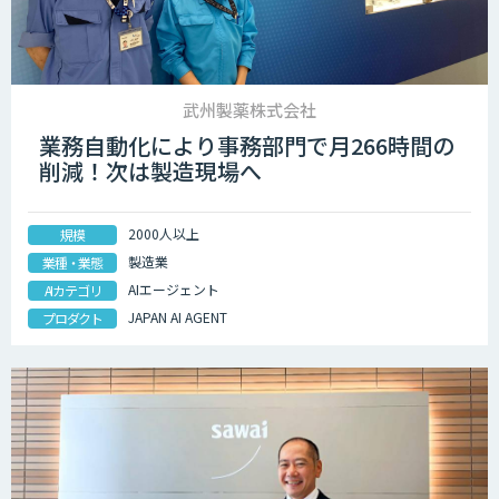
武州製薬株式会社
業務自動化により事務部門で月266時間の
削減！次は製造現場へ
2000人以上
規模
製造業
業種・業態
AIエージェント
AIカテゴリ
JAPAN AI AGENT
プロダクト