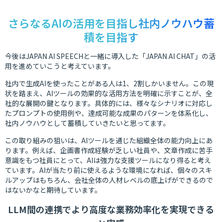
さらなるAIの活用を目指し社内ノウハウ蓄
積を目指す
今後はJAPAN AI SPEECHと一緒に導入した「JAPAN AI CHAT」の活
用を進めていこうと考えています。
社内で生成AIを使ったことがある人は1、2割しかいません。この現
状を踏まえ、AIツールの効果的な活用方法を明確に示すことが、全
社的な展開の鍵となります。具体的には、様々なシナリオに対応し
たプロンプトの使用例や、達成可能な成果のパターンを体系化し、
社内ノウハウとして蓄積していきたいと思ってます。
この取り組みの狙いは、AIツールを通じた組織全体の能力向上にあ
ります。例えば、企画書作成経験が乏しい社員や、文章作成に苦手
意識をもつ社員にとって、AIは強力な支援ツールになり得ると考え
ています。AIが当たり前に使えるような環境になれば、個々のスキ
ルアップはもちろん、会社全体の人材レベルの底上げができるので
はないかなと期待しています。
LLM間の連携でより高度な業務効率化を実現できる