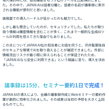
導入検討時には、類似機能をもつ３社のツールを比較検討しまし
た。その中で、JAPAN AIは話者分離と、話者の名前が議事録に表示
される機能が便利だと思いました。
価格面での導入ハードルが低かったのも魅力でした。
しかし最も懸念していたのが、セキュリティでした。私たちが取り
扱う情報は機密情報を含むことが多く、これまで一般的な生成AIツ
ールの利用を控えてきた理由でもありました。
この点についてJAPAN AI社の担当者にお話を伺うと、沢井製薬独自
のセキュアな環境でAIを取り扱えることが確認できました。外部に
情報流出リスクが最小限に抑えられることが保証されたため、
「JAPAN AIなら安全に利用できる」という結論に至り、導入を決め
ました。
議事録は15分、セミナー要約1日で完成！
JAPAN AIの導入により、会議の議事録作成とWebセミナーの要約作
業が劇的に効率化されました。その成果は当初の予想を大きく上回
るものでした。