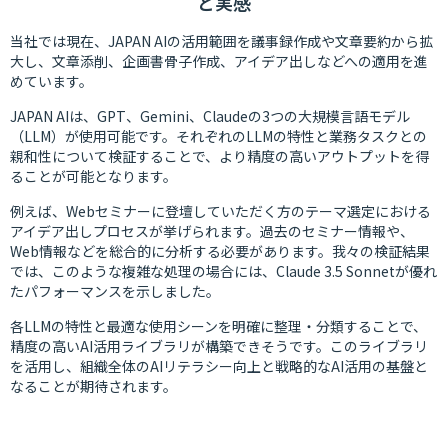
と実感
当社では現在、JAPAN AIの活用範囲を議事録作成や文章要約から拡
大し、文章添削、企画書骨子作成、アイデア出しなどへの適用を進
めています。
JAPAN AIは、GPT、Gemini、Claudeの3つの大規模言語モデル
（LLM）が使用可能です。それぞれのLLMの特性と業務タスクとの
親和性について検証することで、より精度の高いアウトプットを得
ることが可能となります。
例えば、Webセミナーに登壇していただく方のテーマ選定における
アイデア出しプロセスが挙げられます。過去のセミナー情報や、
Web情報などを総合的に分析する必要があります。我々の検証結果
では、このような複雑な処理の場合には、Claude 3.5 Sonnetが優れ
たパフォーマンスを示しました。
各LLMの特性と最適な使用シーンを明確に整理・分類することで、
精度の高いAI活用ライブラリが構築できそうです。このライブラリ
を活用し、組織全体のAIリテラシー向上と戦略的なAI活用の基盤と
なることが期待されます。