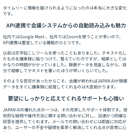
タイムリーに情報を届けられるようになったのは本当に大きな変化
です。
API連携で会議システムからの自動読み込みも魅力
社内ではGoogle Meet 、社外ではZoomを使うことが多いので、
API連携は重宝している機能のひとつです。
以前は文字起こしツールを使ったこともありました。テキスト化し
たものを議事録に貼りつけて、整えていたのですが、結果としては
かなりの時間がかかっていました。録画データを見返しながら、自
分で咀嚼してテキストを書いたほうが早いくらいでした。
そのような苦労があったからこそ、会議が終わればJAPAN AIが録画
データをすぐに議事録に処理してくれるのは大変助かります。
要望にしっかりと応えてくれるサポートも心強い
JAPAN AIの優れた点の一つは、その充実したサポート体制です。技
術的な疑問や操作方法に関する問い合わせに対し、迅速かつ的確な
回答を提供してくれます。メールでの問い合わせには即座に対応が
あり、ユーザーの不安や疑問を素早く解消してくれる点が非常に心