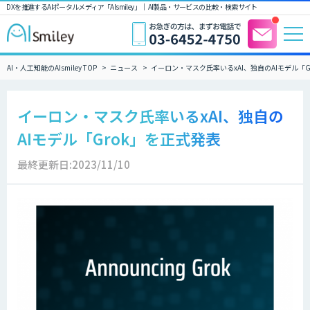
DXを推進するAIポータルメディア「AIsmiley」｜ AI製品・サービスの比較・検索サイト
AI・人工知能のAIsmiley TOP
ニュース
イーロン・マスク氏率いるxAI、独自のAIモデル「G
イーロン・マスク氏率いるxAI、独自の
AIモデル「Grok」を正式発表
最終更新日:2023/11/10