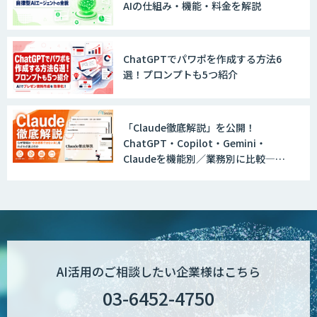
AIの仕組み・機能・料金を解説
Explaza 生成AI Partner｜AIエージェン
ト
ChatGPTでパワポを作成する方法6
選！プロンプトも5つ紹介
GENIEE SFA/CRM
「Claude徹底解説」を公開！
ChatGPT・Copilot・Gemini・
Claudeを機能別／業務別に比較―自
WAN-RECORD Plus
社に合う生成AIの選び方がわかる実践
ガイド
Explaza 生成AI Partner | AX
AI活用のご相談したい企業様はこちら
03-6452-4750
Wanderlust RAG コンシェルジュ