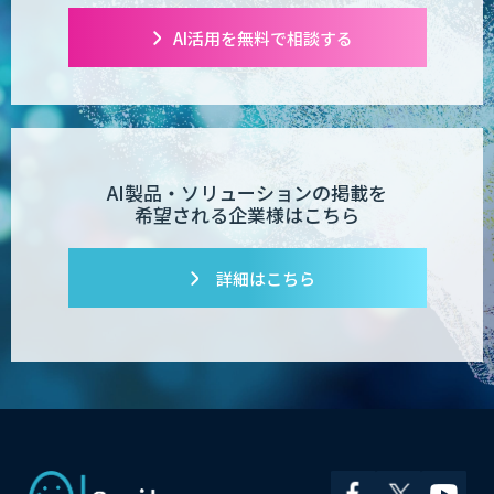
AI活用を無料で相談する
POPstation
業務特化型AIエージェントの開発支援
AI製品・ソリューションの掲載を
「業務AIプロ」
希望される企業様はこちら
詳細はこちら
Dify導入支援
Dify開発支援