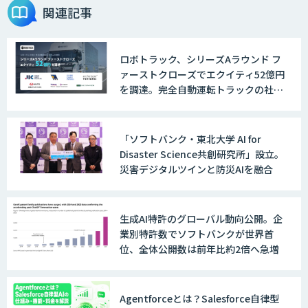
関連記事
2層ナレッジ×AIで顧客コミュニケーシ
ョンを効率化「ZEROCK」
ロボトラック、シリーズAラウンド フ
ァーストクローズでエクイティ52億円
＜Dify活用＞AIエージェントDRIVE
を調達。完全自動運転トラックの社会
実装に向けた開発・実証を推進
「ソフトバンク・東北大学 AI for
戦略策定から実装まで一気通貫のAIエー
Disaster Science共創研究所」設立。
ジェント開発
災害デジタルツインと防災AIを融合
WARP NEXT
生成AI特許のグローバル動向公開。企
業別特許数でソフトバンクが世界首
位、全体公開数は前年比約2倍へ急増
LINE WORKS AiNote
Agentforceとは？Salesforce自律型