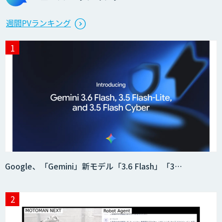
Microcosm×AIエンジニアでオンプレミ
週間PVランキング
スのAI導入支援サービス
生成AI活用 1day ブートキャンプ
データ分析エージェント
「AI課題の⽬利き」コンサルティングサ
Google、「Gemini」新モデル「3.6 Flash」「3…
ービス
フィジカルAI・AIロボット向け教師デー
タ収集・作成