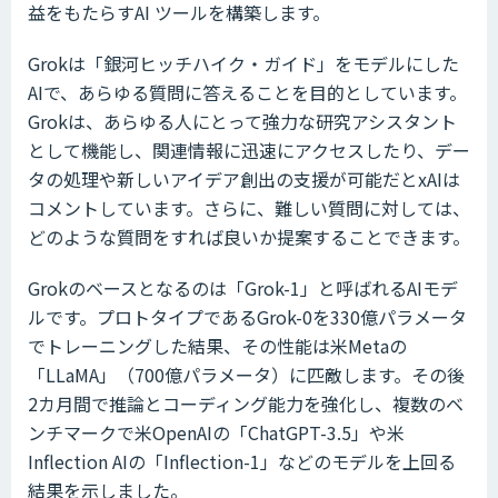
益をもたらすAI ツールを構築します。
Grokは「銀河ヒッチハイク・ガイド」をモデルにした
AIで、あらゆる質問に答えることを目的としています。
Grokは、あらゆる人にとって強力な研究アシスタント
として機能し、関連情報に迅速にアクセスしたり、デー
タの処理や新しいアイデア創出の支援が可能だとxAIは
コメントしています。さらに、難しい質問に対しては、
どのような質問をすれば良いか提案することできます。
Grokのベースとなるのは「Grok-1」と呼ばれるAIモデ
ルです。プロトタイプであるGrok-0を330億パラメータ
でトレーニングした結果、その性能は米Metaの
「LLaMA」（700億パラメータ）に匹敵します。その後
2カ月間で推論とコーディング能力を強化し、複数のベ
ンチマークで米OpenAIの「ChatGPT-3.5」や米
Inflection AIの「Inflection-1」などのモデルを上回る
結果を示しました。