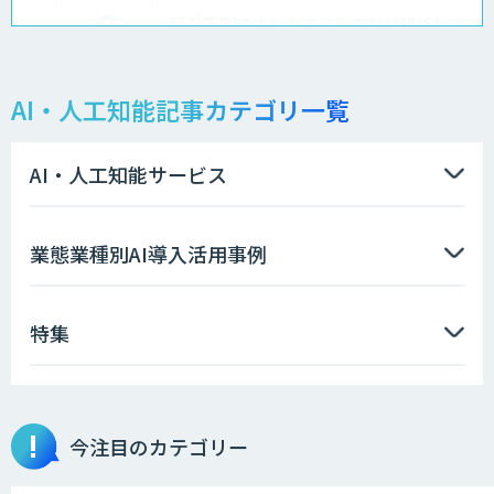
設計不明の古いシステムをAIが解析して
仕様書化「システム解析AI」
AI・人工知能記事カテゴリ一覧
LLMOチェキ
AI・人工知能サービス
AIエージェント開発支援
業態業種別AI導入活用事例
特集
AIエンジニアアカデミー（バイブコーデ
ィング研修）
今注目のカテゴリー
aiDAPTIV+