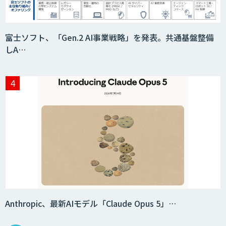
Acompany セキュアチャット
富士ソフト、「Gen.2 AI事業戦略」を発表。共通基盤整備
しA…
AI価格調査ツールSmapra
secondz Agentsense
Smart Search
法人向けAIエージェント「OfficeAI社
員」
Anthropic、最新AIモデル「Claude Opus 5」…