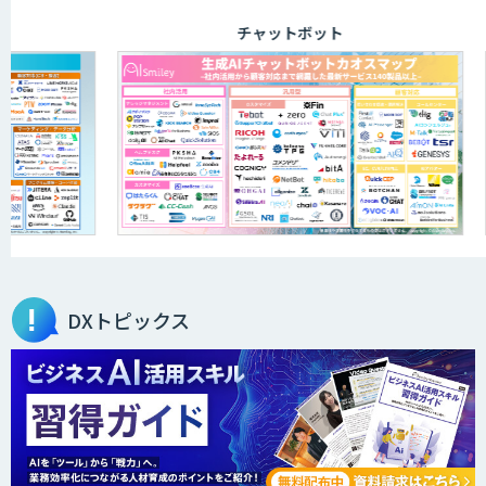
チャットボット
アリストルの法人向けAI研修
ELYZA Works with KDDI
JAPAN AI KNOWLEDGE
DXトピックス
医療文書作成を効率化する生成
AI「OPTiM AI ホスピタル」
オーダーメイドAI人材育成研修