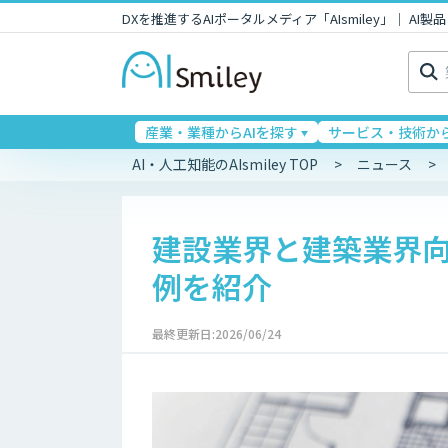
DXを推進するAIポータルメディア「AIsmiley」｜ A
検
索:
産業・業種からAIを探す
サービス・技術から
AI・人工知能のAIsmiley TOP
ニュース
建設業界と建築業界向
例を紹介
最終更新日:2026/06/24