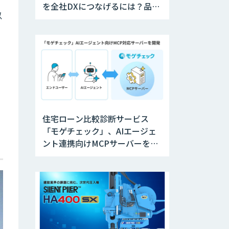
を全社DXにつなげるには？品質
以
不具合の未然防止から全社変革
事例まで、成果につながる最新
AI活用術
住宅ローン比較診断サービス
「モゲチェック」、AIエージェ
ント連携向けMCPサーバーを公
開