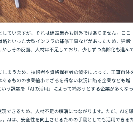
化していますが、それは建設業界も例外ではありません。ここ
道路といった大型インフラの補修工事などがあったため、建設
しかしその反面、人材は不足しており、少しずつ高齢化も進ん
てしまうため、技術者や資格保有者の減少によって、工事自体
はあるものの事業縮小せざるを得ない状況に陥る企業なども増
いう課題を「AIの活用」によって補おうとする企業が多くな
実現できるため、人材不足の解消につながります。ただ、AIを
ん。AIは、安全性を向上させるための手段としても活用できる