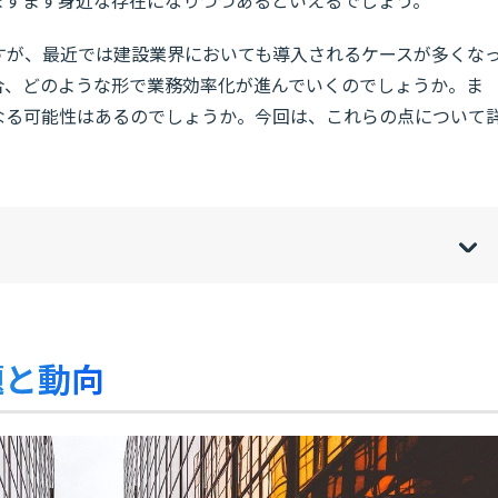
ですが、最近では建設業界においても導入されるケースが多くな
合、どのような形で業務効率化が進んでいくのでしょうか。ま
くなる可能性はあるのでしょうか。今回は、これらの点について
w
de
o
[
[
]
]
sh
hi
題と動向