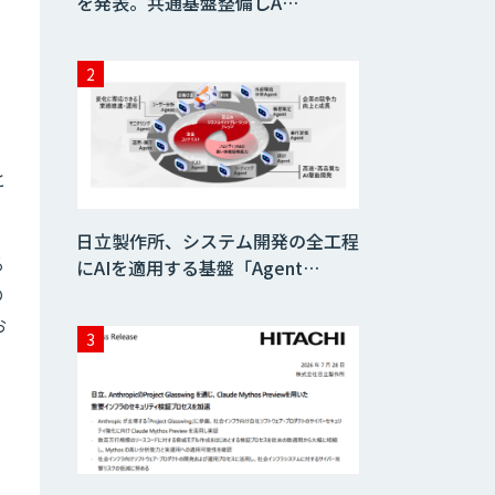
を発表。共通基盤整備しA…
、
と
日立製作所、システム開発の全工程
る
にAIを適用する基盤「Agent…
の
お