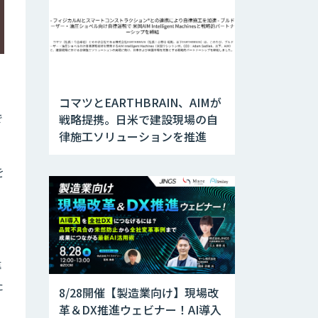
コマツとEARTHBRAIN、AIMが
で
戦略提携。日米で建設現場の自
律施工ソリューションを推進
を
っ
導
た
8/28開催【製造業向け】現場改
革＆DX推進ウェビナー！AI導入