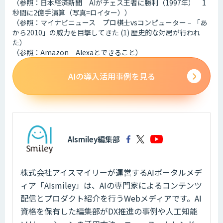
（参照：日本経済新聞 AIがチェス王者に勝利（1997年） 1
秒間に2億手演算（写真=ロイター））
（参照：マイナビニュース プロ棋士vsコンピューター – 「あ
から2010」の威力を目撃してきた (1) 歴史的な対局が行われ
た）
（参照：Amazon Alexaとできること）
AIの導入活用事例を見る
AIsmiley編集部
株式会社アイスマイリーが運営するAIポータルメデ
ィア「AIsmiley」は、AIの専門家によるコンテンツ
配信とプロダクト紹介を行うWebメディアです。AI
資格を保有した編集部がDX推進の事例や人工知能