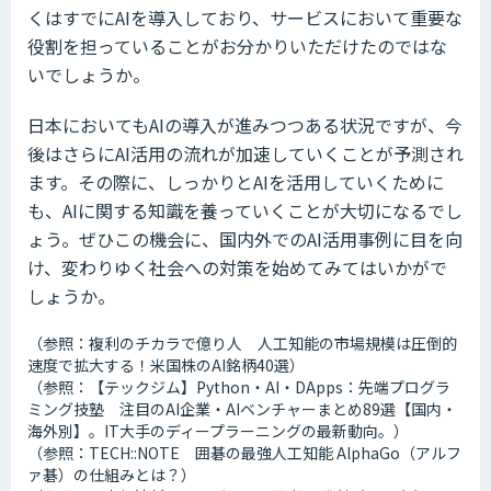
くはすでにAIを導入しており、サービスにおいて重要な
役割を担っていることがお分かりいただけたのではな
いでしょうか。
日本においてもAIの導入が進みつつある状況ですが、今
後はさらにAI活用の流れが加速していくことが予測され
ます。その際に、しっかりとAIを活用していくために
も、AIに関する知識を養っていくことが大切になるでし
ょう。ぜひこの機会に、国内外でのAI活用事例に目を向
け、変わりゆく社会への対策を始めてみてはいかがで
しょうか。
（参照：複利のチカラで億り人 人工知能の市場規模は圧倒的
速度で拡大する！米国株のAI銘柄40選）
（参照：【テックジム】Python・AI・DApps：先端プログラ
ミング技塾 注目のAI企業・AIベンチャーまとめ89選【国内・
海外別】。IT大手のディープラーニングの最新動向。）
（参照：TECH::NOTE 囲碁の最強人工知能 AlphaGo（アルフ
ァ碁）の仕組みとは？）