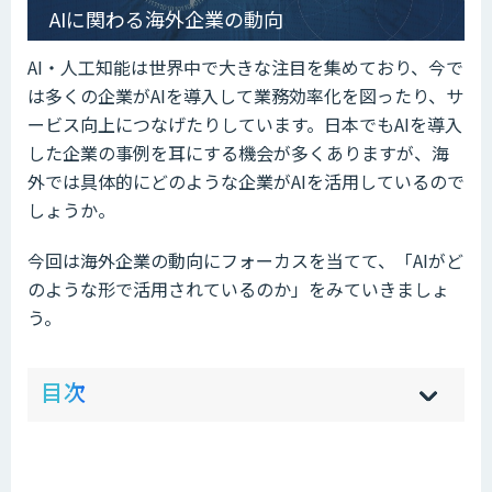
AIに関わる海外企業の動向
AI・人工知能は世界中で大きな注目を集めており、今で
は多くの企業がAIを導入して業務効率化を図ったり、サ
ービス向上につなげたりしています。日本でもAIを導入
した企業の事例を耳にする機会が多くありますが、海
外では具体的にどのような企業がAIを活用しているので
しょうか。
今回は海外企業の動向にフォーカスを当てて、「AIがど
のような形で活用されているのか」をみていきましょ
う。
ow
de
目次
[
[
]
]
sh
hi