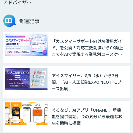
アドバイザ…
関連記事
「カスタマーサポート向けAI活用ガイ
ド」を公開！対応工数削減からCX向上
までをAIで実現する業務別ユースケー
ス集
アイスマイリー、8/5（水）から2日
間、「AI・人工知能EXPO NEO」にブ
ース出展
ぐるなび、AIアプリ「UMAME!」新機
能を提供開始。今の気分から最適なお
店を瞬時に提案