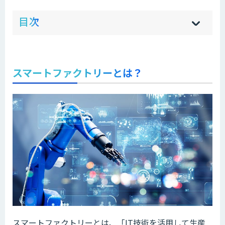
ow
de
目次
[
[
]
]
sh
hi
スマートファクトリーとは？
スマートファクトリーとは、「IT技術を活用して生産