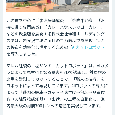
北海道を中心に「炭火居酒屋炎」「焼肉牛乃家」「お
持ち帰り専門店炎」「カレーハウスレッゴーカレー」
などの飲食店を展開する株式会社伸和ホールディング
スでは、岩見沢工場に同社の主力商品である塩ザンギ
の製造を効率化し増産するための「
AIカットロボット
」
を導入しました。
マレル社製の「塩ザンギ カットロボット」は、AIカメ
ラによって原材料となる鶏肉を3Dで認識し、対象物の
比重を計測してカットすることで、「職人の技術」を
ロボットによって再現しています。AIロボットの導入に
よって「鶏肉の解凍→カット→味付け→包装→品質検
査（Ｘ線異物感知器）→出荷」の工程を自動化し、道
内最大級の月間300トンへの増産を実現しています。