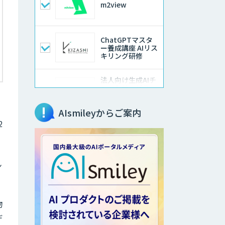
m2view
ChatGPTマスタ
ー養成講座 AIリス
キリング研修
法人向け生成AIチ
ャットサービス
「ナレフルチャッ
ト」
AIsmileyからご案内
2
SEO特化型のAI自
動記事生成ツール
Creative Drive
ン
CATS
物
デ
comipro AI