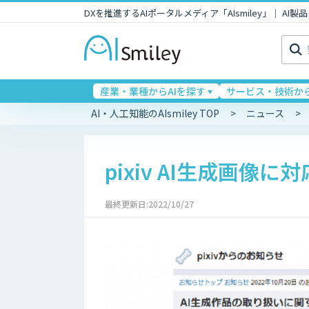
DXを推進するAIポータルメディア「AIsmiley」｜ A
検
索:
産業・業種からAIを探す
サービス・技術から
AI・人工知能のAIsmiley TOP
ニュース
pixiv AI生成画
最終更新日:2022/10/27