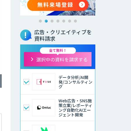
広告・クリエイティブを
資料請求
全て無料！
選択中の資料を請求する
データ分析/AI開
発/コンサルティン
グ
Web広告・SNS施
策立案/レポーティ
ング自動化AIエー
ジェント開発