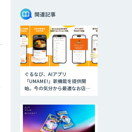
関連記事
庁・地方自治体
ぐるなび、AIアプリ
「UMAME!」新機能を提供開
始。今の気分から最適なお店を
瞬時に提案