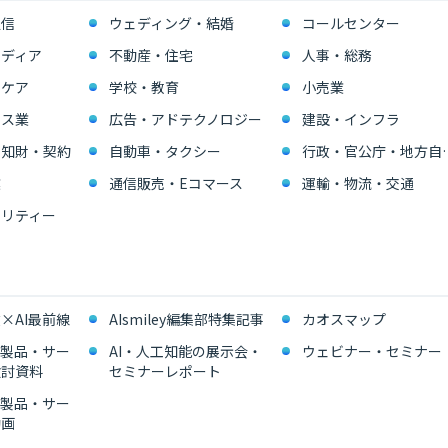
通信
ウェディング・結婚
コールセンター
ディア
不動産・住宅
人事・総務
スケア
学校・教育
小売業
ビス業
広告・アドテクノロジー
建設・インフラ
・知財・契約
自動車・タクシー
行政・官公
業
通信販売・Eコマース
運輸・物流・交通
リティー
×AI最前線
AIsmiley編集部特集記事
カオスマップ
能製品・サー
AI・人工知能の展示会・
ウェビナー・セミナー
検討資料
セミナーレポート
能製品・サー
動画