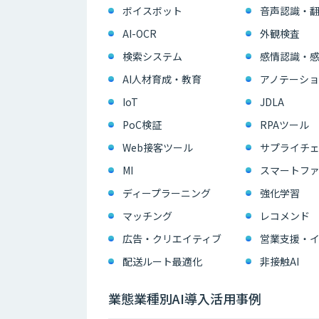
ボイスボット
音声認識・
AI-OCR
外観検査
検索システム
感情認識・
AI人材育成・教育
アノテーショ
IoT
JDLA
PoC検証
RPAツール
Web接客ツール
サプライチェ
MI
スマートフ
ディープラーニング
強化学習
マッチング
レコメンド
広告・クリエイティブ
配送ルート最適化
非接触AI
業態業種別AI導入活用事例