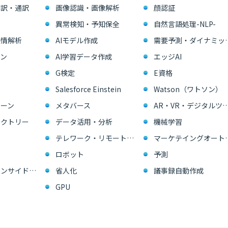
翻訳・通訳
画像認識・画像解析
顔認証
異常検知・予知保全
自然言語処理-NLP-
感情解析
AIモデル作成
需要予測・ダイ
ン
AI学習データ作成
エッジAI
G検定
E資格
Salesforce Einstein
Watson（ワトソン）
ーン
メタバース
AR・VR・デジタル
ァクトリー
データ活用・分析
機械学習
テレワーク・リモートワーク
マーケテイングオー
ロボット
予測
営業支援・インサイドセールス
省人化
議事録自動作成
GPU