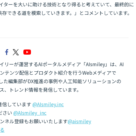
エイターを大いに助ける技術となり得ると考えていて、最終的に
共存できる道を模索していきます。」とコメントしています。
リーが運営するAIポータルメディア「AIsmiley」は、AI
ンテンツ配信とプロダクト紹介を行うWebメディアで
有した編集部がDX推進の事例や人工知能ソリューションの
ス、トレンド情報を発信しています。
でも発信しています
@AIsmiley.inc
ださい
@AIsmiley_inc
チャンネル登録もお願いいたします
@aismiley
る