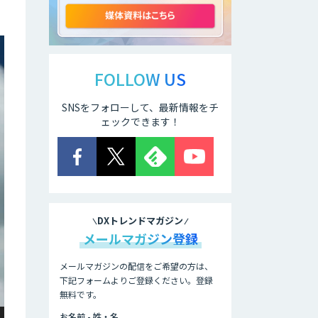
ELYZA Works
with KDDI
FOLLOW US
SNSをフォローして、最新情報をチ
JAPAN AI
KNOWLEDGE
ェックできます！
医療文書作成を効
率化する生成
AI「OPTiM AI ホ
スピタル」
DXトレンドマガジン
オーダーメイドAI
メールマガジン登録
人材育成研修
メールマガジンの配信をご希望の方は、
下記フォームよりご登録ください。登録
無料です。
Brain Plus for
Sales
お名前 - 姓・名