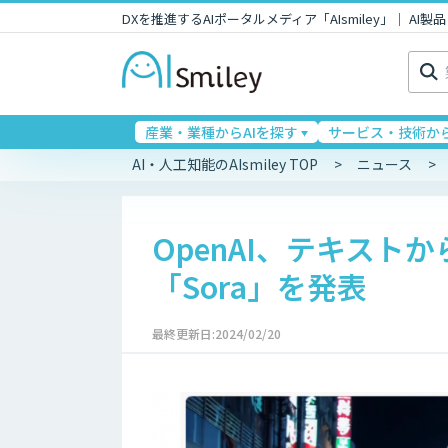
DXを推進するAIポータルメディア「AIsmiley」｜ A
検
索:
産業・業種からAIを探す
サービス・技術から
AI・人工知能のAIsmiley TOP
ニュース
OpenAI、テキスト
「Sora」を発表
最終更新日:2024/02/20