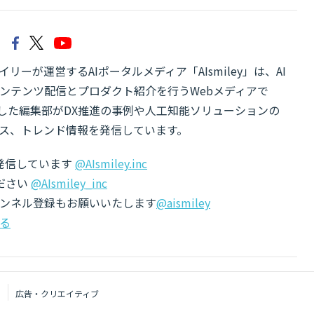
リーが運営するAIポータルメディア「AIsmiley」は、AI
ンテンツ配信とプロダクト紹介を行うWebメディアで
有した編集部がDX推進の事例や人工知能ソリューションの
ス、トレンド情報を発信しています。
でも発信しています
@AIsmiley.inc
ださい
@AIsmiley_inc
チャンネル登録もお願いいたします
@aismiley
る
I
広告・クリエイティブ