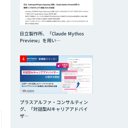
データ分析エージ
ェント
「AI課題の⽬利
日立製作所、「Claude Mythos
き」コンサルティ
ングサービス
Preview」を用い…
フィジカルAI・AI
ロボット向け教師
データ収集・作成
SaaS・サブスク
向け収益管理プラ
ットフォーム「ソ
アスク」
プラスアルファ・コンサルティン
JOINT AI Flow
グ、「対話型AIキャリアアドバイ
byGMO
ザ…