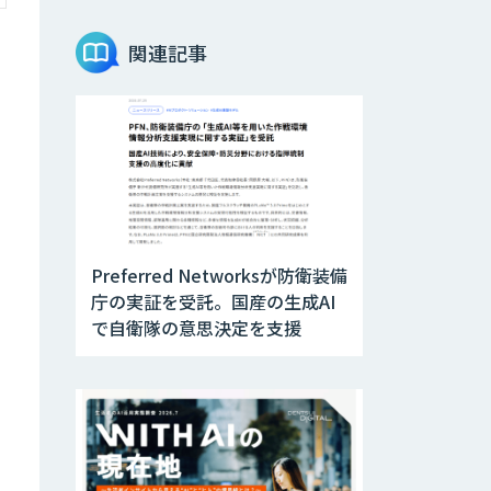
Teachme Biz
関連記事
AIR-NEXUS
Acompany セキ
ュアチャット
Preferred Networksが防衛装備
AI価格調査ツール
庁の実証を受託。国産の生成AI
Smapra
で自衛隊の意思決定を支援
secondz
Agentsense