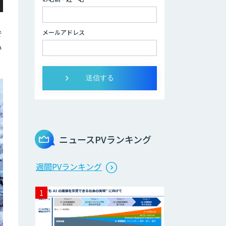
データ分析/AI開
発/コンサルティン
で
メールアドレス
グ
い
Docify（ドシファ
イ）
STORM Platform
ニュースPVランキング
Cogent AI
週間PVランキング
Cabinet
AI/DX研修