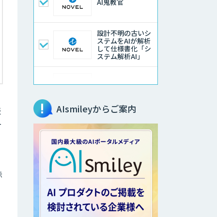
AI鬼教官
設計不明の古いシ
ステムをAIが解析
して仕様書化「シ
ステム解析AI」
LLMOチェキ
AIsmileyからご案内
表
ー
AIエージェント開
発支援
AIエンジニアアカ
デミー（バイブコ
示
ーディング研修）
aiDAPTIV+