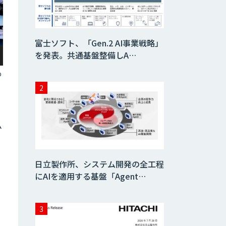
AIコール
富士ソフト、「Gen.2 AI事業戦略」
を発表。共通基盤整備しA…
imprai ezKotae
も
ログミーツ
powered by
GPT-4
ム
Microcosm×AIエ
ンジニアでオンプ
レミスのAI導入支
日立製作所、システム開発の全工程
援サービス
にAIを適用する基盤「Agent…
生成AI活用 1day
ブートキャンプ