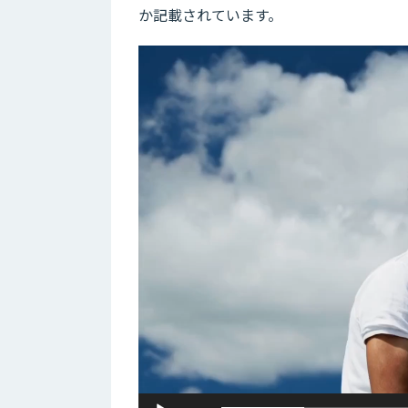
か記載されています。
動
画
プ
レ
ー
ヤ
ー