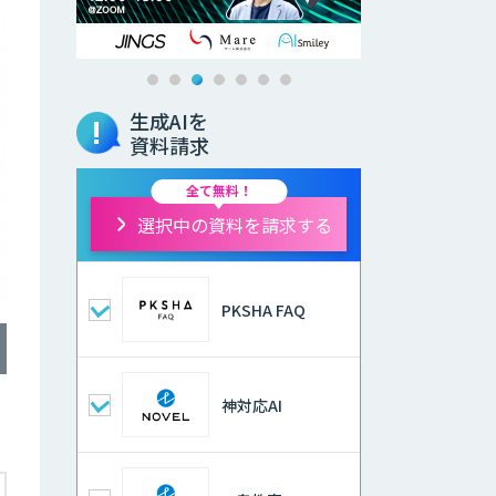
生成AIを
資料請求
全て無料！
選択中の資料を請求する
PKSHA FAQ
神対応AI