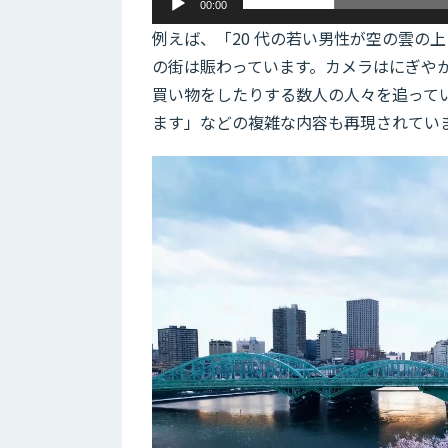
00:00
例えば、「20 代の若い男性が空の雲の
の街は賑わっています。カメラはにぎや
買い物をしたりする数人の人々を追って
ます」などの複雑な内容も再現されてい
動
画
プ
レ
ー
ヤ
ー