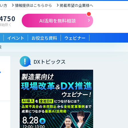
い方
情報提供はこちらから
掲載希望の企業様へ
-4750
AI活用を無料相談
末年始除く
イベント
お役立ち資料
ウェビナー
表
DXトピックス
ル