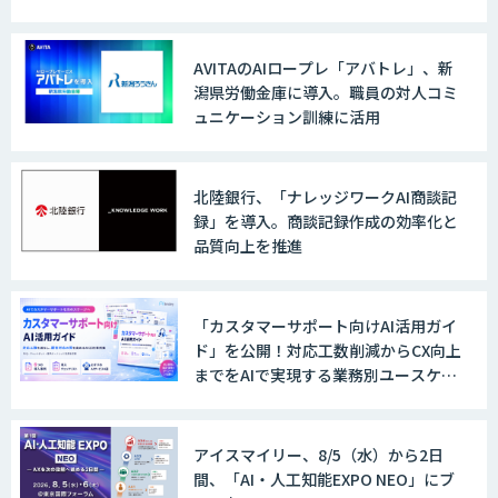
AVITAのAIロープレ「アバトレ」、新
潟県労働金庫に導入。職員の対人コミ
ュニケーション訓練に活用
北陸銀行、「ナレッジワークAI商談記
録」を導入。商談記録作成の効率化と
品質向上を推進
「カスタマーサポート向けAI活用ガイ
ド」を公開！対応工数削減からCX向上
までをAIで実現する業務別ユースケー
ス集
アイスマイリー、8/5（水）から2日
間、「AI・人工知能EXPO NEO」にブ