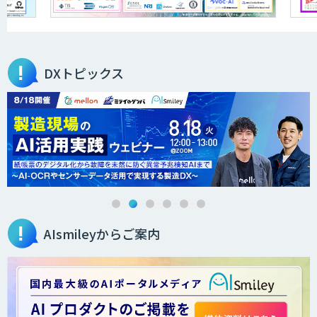
JAPAN AI KNOWLEDGE
DXトピックス
医療文書作成を効率化する生成
AI「OPTiM AI ホスピタル」
オーダーメイドAI人材育成研修
AIsmileyからご案内
Brain Plus for Sales
データ分析/AI開発/コンサルティング