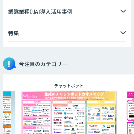
AIエージェント開発支援
業態業種別AI導入活用事例
特集
AIエンジニアアカデミー（バイブコーデ
ィング研修）
今注目のカテゴリー
aiDAPTIV+
チャットボット
アリストルの法人向けAI研修
ELYZA Works with KDDI