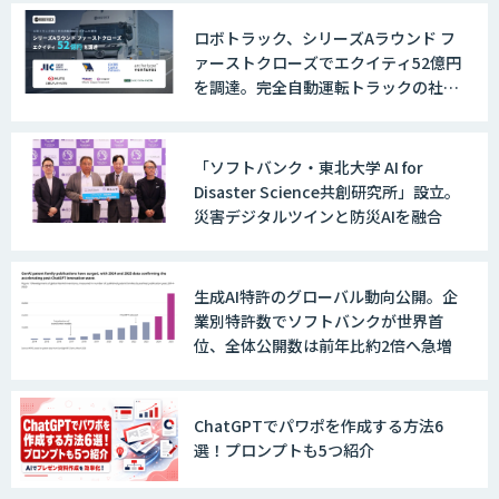
いっている」と回答
戦略策定から実装まで一気通貫のAIエー
ロボトラック、シリーズAラウンド フ
ジェント開発
ァーストクローズでエクイティ52億円
を調達。完全自動運転トラックの社会
実装に向けた開発・実証を推進
WARP NEXT
「ソフトバンク・東北大学 AI for
Disaster Science共創研究所」設立。
災害デジタルツインと防災AIを融合
LINE WORKS AiNote
生成AI特許のグローバル動向公開。企
業別特許数でソフトバンクが世界首
Explaza 生成AI Partner｜AIエージェン
位、全体公開数は前年比約2倍へ急増
ト
ChatGPTでパワポを作成する方法6
選！プロンプトも5つ紹介
GENIEE SFA/CRM