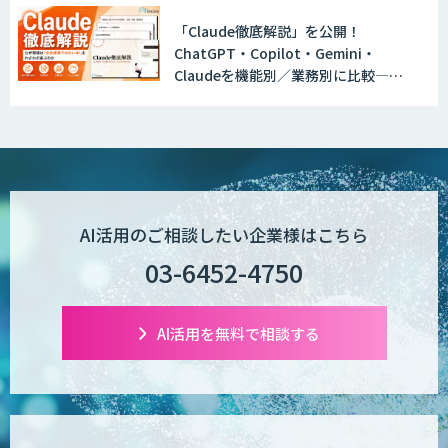
「Claude徹底解説」を公開！
ChatGPT・Copilot・Gemini・
WAN-RECORD Plus
Claudeを機能別／業務別に比較―自
社に合う生成AIの選び方がわかる実践
ガイド
Explaza 生成AI Partner | AX
AI活用のご相談したい企業様はこちら
Wanderlust RAG コンシェルジュ
03-6452-4750
AI活用を無料で相談する
POPstation
業務特化型AIエージェントの開発支援
「業務AIプロ」