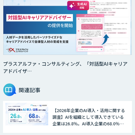
secondz Agentsense
Smart Search
法人向けAIエージェント「OfficeAI社
員」
プラスアルファ・コンサルティング、「対話型AIキャリア
アドバイザ…
2層ナレッジ×AIで顧客コミュニケーシ
ョンを効率化「ZEROCK」
関連記事
【2026年企業のAI導入・活用に関する
＜Dify活用＞AIエージェントDRIVE
調査】AIを組織として導入できている
企業は26.8％。AI導入企業の68.0％
が、自社でのAI導入・活用は「上手く