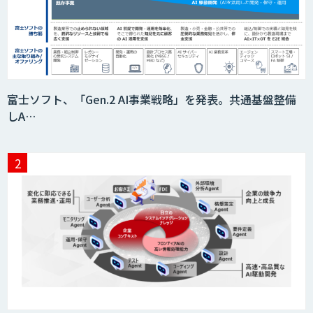
データ分析エージェント
「AI課題の⽬利き」コンサルティングサ
富士ソフト、「Gen.2 AI事業戦略」を発表。共通基盤整備
ービス
しA…
フィジカルAI・AIロボット向け教師デー
タ収集・作成
SaaS・サブスク向け収益管理プラット
フォーム「ソアスク」
JOINT AI Flow byGMO