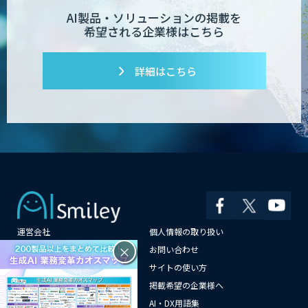
AI製品・ソリューションの掲載を
希望される企業様はこちら
Dify導入支援
詳細はこちら
Dify開発支援
PATPOST
運営会社
個人情報の取り扱い
×
よくある質問
お問い合わせ
貴社専用ナレッジAI構築
メールマガジン登録
サイトの使い方
情報提供はこちらから
掲載希望の企業様へ
AI企業一覧
AI・DX用語集