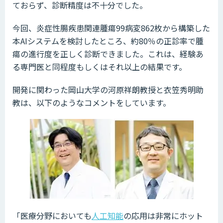
ておらず、診断精度は不十分でした。
今回、炎症性腸疾患関連腫瘍99病変862枚から構築した
本AIシステムを検討したところ、約80％の正診率で腫
瘍の進行度を正しく診断できました。これは、経験あ
る専門医と同程度もしくはそれ以上の結果です。
開発に関わった岡山大学の河原祥朗教授と衣笠秀明助
教は、以下のようなコメントをしています。
「医療分野においても
人工知能
の応用は非常にホット