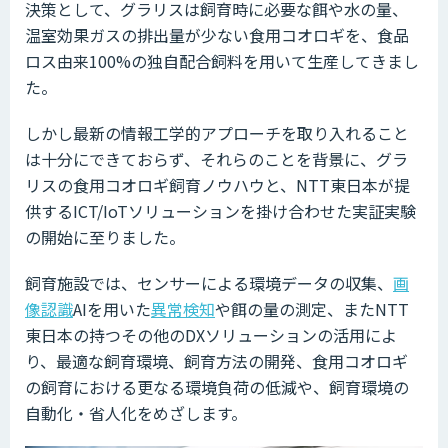
決策として、グラリスは飼育時に必要な餌や水の量、
温室効果ガスの排出量が少ない食用コオロギを、食品
ロス由来100%の独自配合飼料を用いて生産してきまし
た。
しかし最新の情報工学的アプローチを取り入れること
は十分にできておらず、それらのことを背景に、グラ
リスの食用コオロギ飼育ノウハウと、NTT東日本が提
供するICT/IoTソリューションを掛け合わせた実証実験
の開始に至りました。
飼育施設では、センサーによる環境データの収集、
画
像認識
AIを用いた
異常検知
や餌の量の測定、またNTT
東日本の持つその他のDXソリューションの活用によ
り、最適な飼育環境、飼育方法の開発、食用コオロギ
の飼育における更なる環境負荷の低減や、飼育環境の
自動化・省人化をめざします。