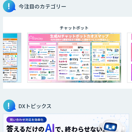
今注目のカテゴリー
顔パス勤怠&顔パスストレスチェッカー
チャットボット
法人向けAIドライブレコーダー「ナウ
ト」
BIGDAT@Analysis
7セグ画面OCR
DXトピックス
AIアルゴリズム「Package20」