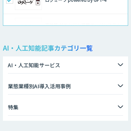
高性能 AI エンジン搭載エッジシステム
「VAB-5000」
AI・人工知能記事カテゴリ一覧
AI Canvas
AI・人工知能サービス
Asteria AIoT Suite｜Gravio – 画像認識
業態業種別AI導入活用事例
AI活用サービス
特集
DXセカンドオピニオン